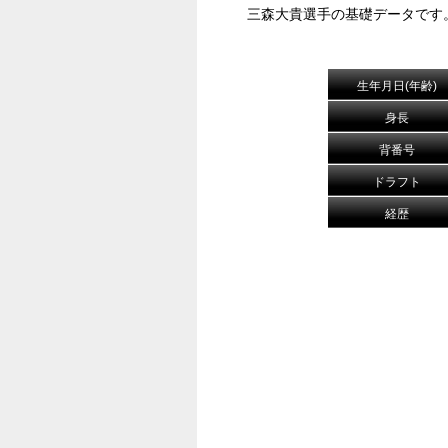
三森大貴選手の基礎データです
生年月日(年齢)
身長
背番号
ドラフト
経歴