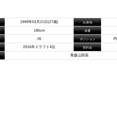
。
1999年02月21日(27歳)
出身地
186cm
体重
内
26
ポジション
2016年ドラフト4位
契約金
青森山田高