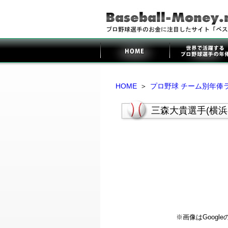
HOME
＞
プロ野球 チーム別年俸
三森大貴選手(横浜
※画像はGoog