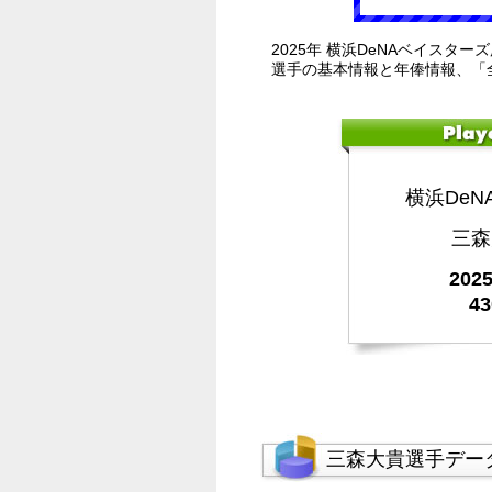
2025年 横浜DeNAベイスタ
選手の基本情報と年俸情報、「
横浜De
三森
20
4
三森大貴選手デー