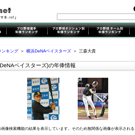
ランキング
＞
横浜DeNAベイスターズ
＞
三森大貴
DeNAベイスターズ)の年俸情報
leの画像検索機能の結果を表示しています。そのため無関係な画像が表示され