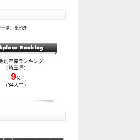
埼玉県）を紹介。
地別年俸ランキング
（埼玉県）
9
位
（34人中）