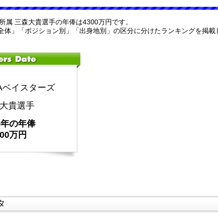
ーズ所属 三森大貴選手の年俸は4300万円です。
全体」「ポジション別」「出身地別」の区分に分けたランキングを掲載
NAベイスターズ
大貴選手
25年の年俸
300万円
タ