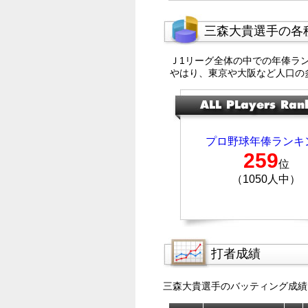
三森大貴選手の各
Ｊ1リーグ全体の中での年俸ラ
やはり、東京や大阪など人口の
プロ野球年俸ランキ
259
位
（1050人中）
打者成績
三森大貴選手のバッティング成績