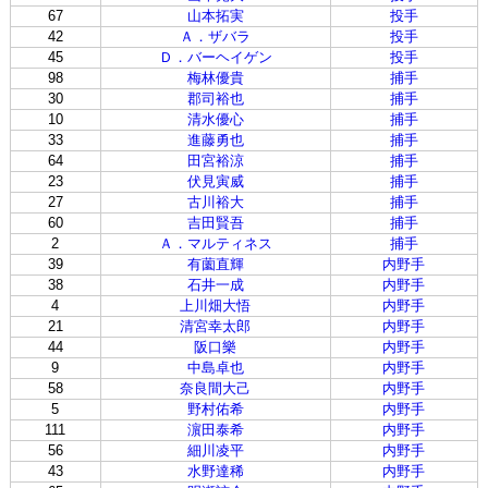
67
山本拓実
投手
42
Ａ．ザバラ
投手
45
Ｄ．バーヘイゲン
投手
98
梅林優貴
捕手
30
郡司裕也
捕手
10
清水優心
捕手
33
進藤勇也
捕手
64
田宮裕涼
捕手
23
伏見寅威
捕手
27
古川裕大
捕手
60
吉田賢吾
捕手
2
Ａ．マルティネス
捕手
39
有薗直輝
内野手
38
石井一成
内野手
4
上川畑大悟
内野手
21
清宮幸太郎
内野手
44
阪口樂
内野手
9
中島卓也
内野手
58
奈良間大己
内野手
5
野村佑希
内野手
111
濵田泰希
内野手
56
細川凌平
内野手
43
水野達稀
内野手