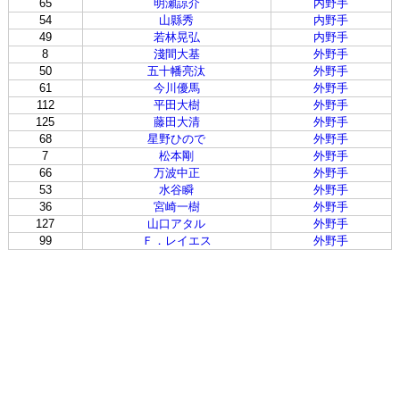
65
明瀬諒介
内野手
54
山縣秀
内野手
49
若林晃弘
内野手
8
淺間大基
外野手
50
五十幡亮汰
外野手
61
今川優馬
外野手
112
平田大樹
外野手
125
藤田大清
外野手
68
星野ひので
外野手
7
松本剛
外野手
66
万波中正
外野手
53
水谷瞬
外野手
36
宮崎一樹
外野手
127
山口アタル
外野手
99
Ｆ．レイエス
外野手