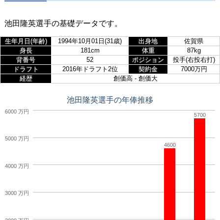
池田隆英選手の基礎データです。
生年月日(年齢)
1994年10月01日(31歳)
出身地
佐賀県
身長
181cm
体重
87kg
背番号
52
ポジション
投手(右投右打)
ドラフト
2016年ドラフト2位
契約金
7000万円
経歴
創価高 - 創価大
池田隆英選手の年俸推移
6000 万円
5700
5000 万円
4600
4000 万円
3000 万円