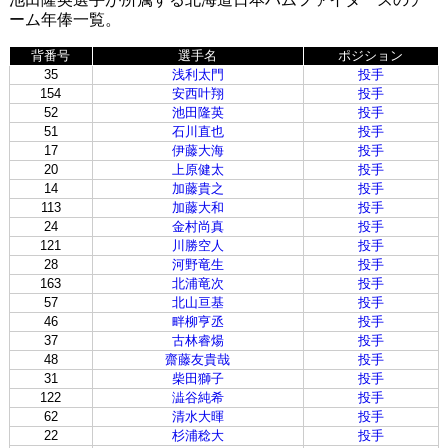
ーム年俸一覧。
背番号
選手名
ポジション
35
浅利太門
投手
154
安西叶翔
投手
52
池田隆英
投手
51
石川直也
投手
17
伊藤大海
投手
20
上原健太
投手
14
加藤貴之
投手
113
加藤大和
投手
24
金村尚真
投手
121
川勝空人
投手
28
河野竜生
投手
163
北浦竜次
投手
57
北山亘基
投手
46
畔柳亨丞
投手
37
古林睿煬
投手
48
齋藤友貴哉
投手
31
柴田獅子
投手
122
澁谷純希
投手
62
清水大暉
投手
22
杉浦稔大
投手