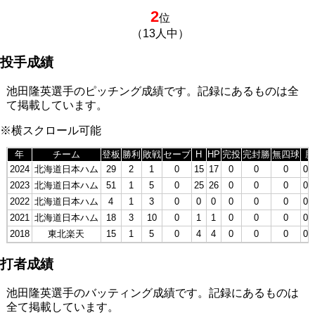
2
位
（13人中）
投手成績
池田隆英選手のピッチング成績です。記録にあるものは全
て掲載しています。
※横スクロール可能
年
チーム
登板
勝利
敗戦
セーブ
H
HP
完投
完封勝
無四球
勝
2024
北海道日本ハム
29
2
1
0
15
17
0
0
0
0.
2023
北海道日本ハム
51
1
5
0
25
26
0
0
0
0.
2022
北海道日本ハム
4
1
3
0
0
0
0
0
0
0.
2021
北海道日本ハム
18
3
10
0
1
1
0
0
0
0.
2018
東北楽天
15
1
5
0
4
4
0
0
0
0.
打者成績
池田隆英選手のバッティング成績です。記録にあるものは
全て掲載しています。