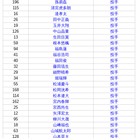
196
孫易磊
投手
115
清宮虎多朗
投手
16
達孝太
投手
26
田中正義
投手
19
玉井大翔
投手
126
中山晶量
投手
13
生田目翼
投手
59
根本悠楓
投手
94
福島蓮
投手
41
福谷浩司
投手
40
福田俊
投手
32
藤田琉生
投手
29
細野晴希
投手
34
堀瑞輝
投手
55
松浦慶斗
投手
168
松岡洸希
投手
114
松本遼大
投手
162
宮内春輝
投手
25
宮西尚生
投手
12
矢澤宏太
投手
95
柳川大晟
投手
18
山﨑福也
投手
63
山城航太郎
投手
128
山本晃大
投手