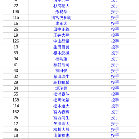
22
杉浦稔大
投手
196
孫易磊
投手
115
清宮虎多朗
投手
16
達孝太
投手
26
田中正義
投手
19
玉井大翔
投手
126
中山晶量
投手
13
生田目翼
投手
59
根本悠楓
投手
94
福島蓮
投手
41
福谷浩司
投手
40
福田俊
投手
32
藤田琉生
投手
29
細野晴希
投手
34
堀瑞輝
投手
55
松浦慶斗
投手
168
松岡洸希
投手
114
松本遼大
投手
162
宮内春輝
投手
25
宮西尚生
投手
12
矢澤宏太
投手
95
柳川大晟
投手
18
山﨑福也
投手