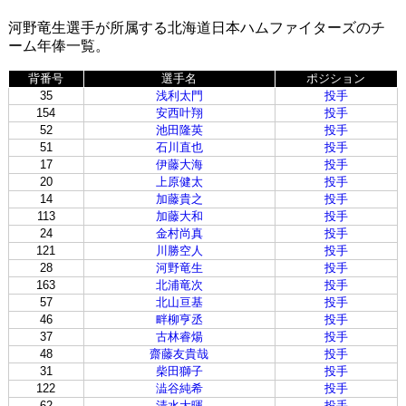
河野竜生選手が所属する北海道日本ハムファイターズのチ
ーム年俸一覧。
背番号
選手名
ポジション
35
浅利太門
投手
154
安西叶翔
投手
52
池田隆英
投手
51
石川直也
投手
17
伊藤大海
投手
20
上原健太
投手
14
加藤貴之
投手
113
加藤大和
投手
24
金村尚真
投手
121
川勝空人
投手
28
河野竜生
投手
163
北浦竜次
投手
57
北山亘基
投手
46
畔柳亨丞
投手
37
古林睿煬
投手
48
齋藤友貴哉
投手
31
柴田獅子
投手
122
澁谷純希
投手
62
清水大暉
投手