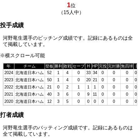
1
位
（15人中）
投手成績
河野竜生選手のピッチング成績です。記録にあるものは全
て掲載しています。
※横スクロール可能
年
チーム
登板
勝利
敗戦
セーブ
H
HP
完投
完封勝
無四球
勝
2024
北海道日本ハム
52
1
4
0
33
34
0
0
0
0.
2023
北海道日本ハム
50
1
4
0
20
21
0
0
0
0.
2022
北海道日本ハム
21
0
2
1
1
1
0
0
0
0.
2021
北海道日本ハム
40
3
6
0
9
11
0
0
0
0.
2020
北海道日本ハム
12
3
5
0
0
0
0
0
0
0.
打者成績
河野竜生選手のバッティング成績です。記録にあるものは
全て掲載しています。