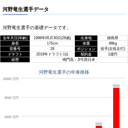
河野竜生選手データ
河野竜生選手の基礎データです。
生年月日(年齢)
1998年05月30日(28歳)
出身地
徳島県
身長
175cm
体重
88kg
背番号
28
ポジション
投手(左投左打)
ドラフト
2019年ドラフト1位
契約金
1億円
経歴
鳴門高 - JFE西日本
河野竜生選手の年俸推移
10000 万円
9000
8000 万円
6000 万円
5000