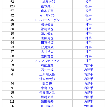
63
山城航太郎
投手
128
山本晃大
投手
67
山本拓実
投手
42
Ａ．ザバラ
投手
45
Ｄ．バーヘイゲン
投手
98
梅林優貴
捕手
30
郡司裕也
捕手
10
清水優心
捕手
33
進藤勇也
捕手
64
田宮裕涼
捕手
23
伏見寅威
捕手
27
古川裕大
捕手
60
吉田賢吾
捕手
2
Ａ．マルティネス
捕手
39
有薗直輝
内野手
38
石井一成
内野手
4
上川畑大悟
内野手
21
清宮幸太郎
内野手
44
阪口樂
内野手
9
中島卓也
内野手
58
奈良間大己
内野手
5
野村佑希
内野手
111
濵田泰希
内野手
56
細川凌平
内野手