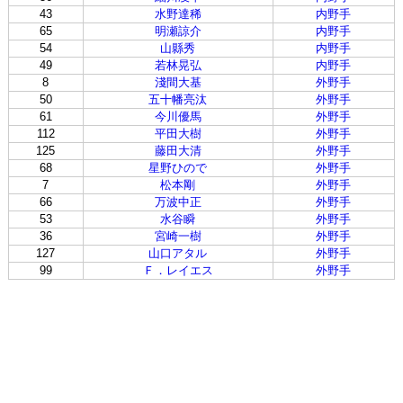
43
水野達稀
内野手
65
明瀬諒介
内野手
54
山縣秀
内野手
49
若林晃弘
内野手
8
淺間大基
外野手
50
五十幡亮汰
外野手
61
今川優馬
外野手
112
平田大樹
外野手
125
藤田大清
外野手
68
星野ひので
外野手
7
松本剛
外野手
66
万波中正
外野手
53
水谷瞬
外野手
36
宮崎一樹
外野手
127
山口アタル
外野手
99
Ｆ．レイエス
外野手