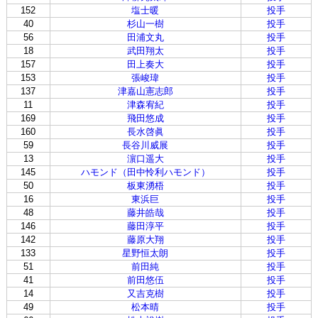
152
塩士暖
投手
40
杉山一樹
投手
56
田浦文丸
投手
18
武田翔太
投手
157
田上奏大
投手
153
張峻瑋
投手
137
津嘉山憲志郎
投手
11
津森宥紀
投手
169
飛田悠成
投手
160
長水啓眞
投手
59
長谷川威展
投手
13
濵口遥大
投手
145
ハモンド（田中怜利ハモンド）
投手
50
板東湧梧
投手
16
東浜巨
投手
48
藤井皓哉
投手
146
藤田淳平
投手
142
藤原大翔
投手
133
星野恒太朗
投手
51
前田純
投手
41
前田悠伍
投手
14
又吉克樹
投手
49
松本晴
投手