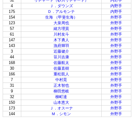
52
リチャード（砂川リチャード）
内野手
4
Ｊ．ダウンズ
内野手
175
Ｄ．アルモンテ
内野手
154
生海 （甲斐生海）
外野手
123
大泉周也
外野手
57
緒方理貢
外野手
61
川村友斗
外野手
147
木下勇人
外野手
143
漁府輝羽
外野手
3
近藤健介
外野手
44
笹川吉康
外野手
168
佐藤航太
外野手
30
佐藤直樹
外野手
166
重松凱人
外野手
7
中村晃
外野手
31
正木智也
外野手
9
柳田悠岐
外野手
32
柳町達
外野手
150
山本恵大
外野手
173
Ｊ．オスーナ
外野手
144
Ｍ．シモン
外野手