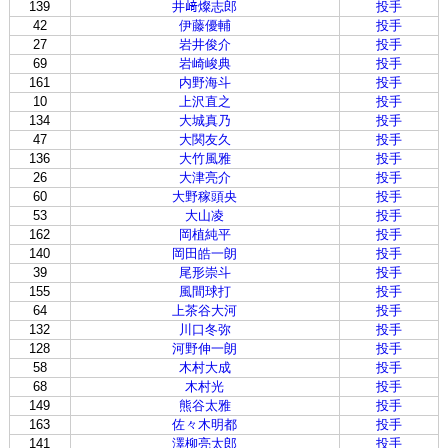
139
井﨑燦志郎
投手
42
伊藤優輔
投手
27
岩井俊介
投手
69
岩崎峻典
投手
161
内野海斗
投手
10
上沢直之
投手
134
大城真乃
投手
47
大関友久
投手
136
大竹風雅
投手
26
大津亮介
投手
60
大野稼頭央
投手
53
大山凌
投手
162
岡植純平
投手
140
岡田皓一朗
投手
39
尾形崇斗
投手
155
風間球打
投手
64
上茶谷大河
投手
132
川口冬弥
投手
128
河野伸一朗
投手
58
木村大成
投手
68
木村光
投手
149
熊谷太雅
投手
163
佐々木明都
投手
141
澤柳亮太郎
投手