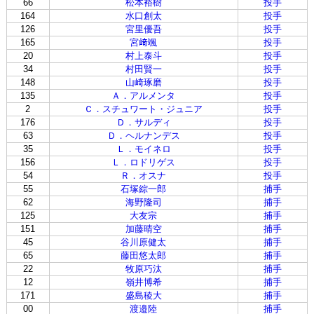
66
松本裕樹
投手
164
水口創太
投手
126
宮里優吾
投手
165
宮﨑颯
投手
20
村上泰斗
投手
34
村田賢一
投手
148
山崎琢磨
投手
135
Ａ．アルメンタ
投手
2
Ｃ．スチュワート・ジュニア
投手
176
Ｄ．サルディ
投手
63
Ｄ．ヘルナンデス
投手
35
Ｌ．モイネロ
投手
156
Ｌ．ロドリゲス
投手
54
Ｒ．オスナ
投手
55
石塚綜一郎
捕手
62
海野隆司
捕手
125
大友宗
捕手
151
加藤晴空
捕手
45
谷川原健太
捕手
65
藤田悠太郎
捕手
22
牧原巧汰
捕手
12
嶺井博希
捕手
171
盛島稜大
捕手
00
渡邉陸
捕手