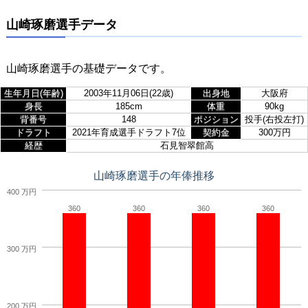
山崎琢磨選手データ
山崎琢磨選手の基礎データです。
生年月日(年齢)
2003年11月06日(22歳)
出身地
大阪府
身長
185cm
体重
90kg
背番号
148
ポジション
投手(右投左打)
ドラフト
2021年育成選手ドラフト7位
契約金
300万円
経歴
石見智翠館高
山崎琢磨選手の年俸推移
400 万円
360
360
360
360
300 万円
200 万円