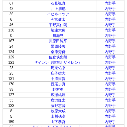
67
石見颯真
内野手
43
井上朋也
内野手
36
イヒネイツア
内野手
6
今宮健太
内野手
46
宇野真仁朗
内野手
130
勝連大稀
内野手
0
川瀬晃
内野手
167
川原田純平
内野手
24
栗原陵矢
内野手
124
桑原秀侍
内野手
129
佐倉俠史朗
内野手
121
ザイレン（曽布川ザイレン）
内野手
23
周東佑京
内野手
25
庄子雄大
内野手
131
中澤恒貴
内野手
170
西尾歩真
内野手
99
野村勇
内野手
127
広瀬結煌
内野手
33
廣瀨隆太
内野手
122
藤野恵音
内野手
8
牧原大成
内野手
5
山川穂高
内野手
159
山下恭吾
内野手