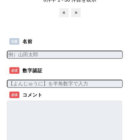
«
»
名前
任意
数字認証
必須
コメント
必須