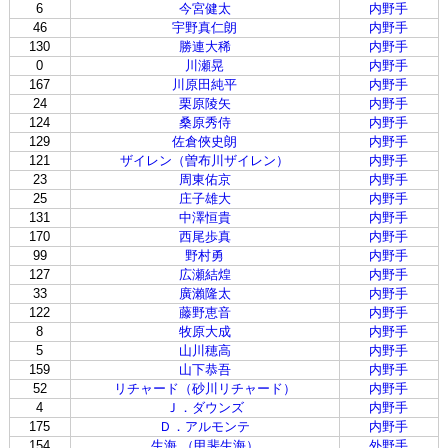
6
今宮健太
内野手
46
宇野真仁朗
内野手
130
勝連大稀
内野手
0
川瀬晃
内野手
167
川原田純平
内野手
24
栗原陵矢
内野手
124
桑原秀侍
内野手
129
佐倉俠史朗
内野手
121
ザイレン（曽布川ザイレン）
内野手
23
周東佑京
内野手
25
庄子雄大
内野手
131
中澤恒貴
内野手
170
西尾歩真
内野手
99
野村勇
内野手
127
広瀬結煌
内野手
33
廣瀨隆太
内野手
122
藤野恵音
内野手
8
牧原大成
内野手
5
山川穂高
内野手
159
山下恭吾
内野手
52
リチャード（砂川リチャード）
内野手
4
Ｊ．ダウンズ
内野手
175
Ｄ．アルモンテ
内野手
154
生海 （甲斐生海）
外野手