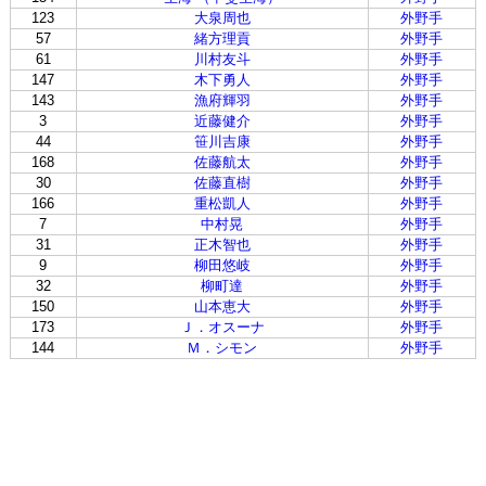
123
大泉周也
外野手
57
緒方理貢
外野手
61
川村友斗
外野手
147
木下勇人
外野手
143
漁府輝羽
外野手
3
近藤健介
外野手
44
笹川吉康
外野手
168
佐藤航太
外野手
30
佐藤直樹
外野手
166
重松凱人
外野手
7
中村晃
外野手
31
正木智也
外野手
9
柳田悠岐
外野手
32
柳町達
外野手
150
山本恵大
外野手
173
Ｊ．オスーナ
外野手
144
Ｍ．シモン
外野手