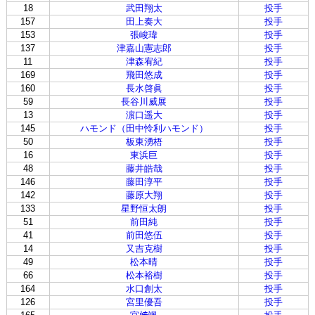
18
武田翔太
投手
157
田上奏大
投手
153
張峻瑋
投手
137
津嘉山憲志郎
投手
11
津森宥紀
投手
169
飛田悠成
投手
160
長水啓眞
投手
59
長谷川威展
投手
13
濵口遥大
投手
145
ハモンド（田中怜利ハモンド）
投手
50
板東湧梧
投手
16
東浜巨
投手
48
藤井皓哉
投手
146
藤田淳平
投手
142
藤原大翔
投手
133
星野恒太朗
投手
51
前田純
投手
41
前田悠伍
投手
14
又吉克樹
投手
49
松本晴
投手
66
松本裕樹
投手
164
水口創太
投手
126
宮里優吾
投手