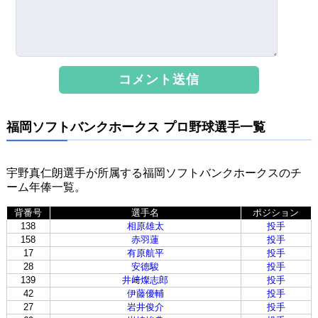
福岡ソフトバンクホークス プロ野球選手一覧
宇野真仁朗選手が所属する福岡ソフトバンクホークスのチ
ーム年俸一覧。
背番号
選手名
ポジション
138
相原雄太
投手
158
赤羽蓮
投手
17
有原航平
投手
28
安德駿
投手
139
井﨑燦志郎
投手
42
伊藤優輔
投手
27
岩井俊介
投手