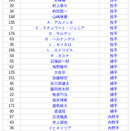
165
宮﨑颯
投手
20
村上泰斗
投手
34
村田賢一
投手
148
山崎琢磨
投手
135
Ａ．アルメンタ
投手
2
Ｃ．スチュワート・ジュニア
投手
176
Ｄ．サルディ
投手
63
Ｄ．ヘルナンデス
投手
35
Ｌ．モイネロ
投手
156
Ｌ．ロドリゲス
投手
54
Ｒ．オスナ
投手
55
石塚綜一郎
捕手
62
海野隆司
捕手
125
大友宗
捕手
151
加藤晴空
捕手
45
谷川原健太
捕手
65
藤田悠太郎
捕手
22
牧原巧汰
捕手
12
嶺井博希
捕手
171
盛島稜大
捕手
00
渡邉陸
捕手
67
石見颯真
内野手
43
井上朋也
内野手
36
イヒネイツア
内野手