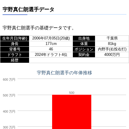
宇野真仁朗選手データ
宇野真仁朗選手の基礎データです。
生年月日(年齢)
2006年07月05日(20歳)
出身地
千葉県
身長
177cm
体重
81kg
背番号
46
ポジション
内野手(右投右打)
ドラフト
2024年ドラフト4位
契約金
4000万円
経歴
宇野真仁朗選手の年俸推移
600 万円
500
500 万円
400 万円
300 万円