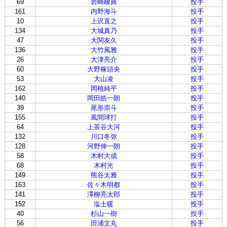
69
岩崎峻典
投手
161
内野海斗
投手
10
上沢直之
投手
134
大城真乃
投手
47
大関友久
投手
136
大竹風雅
投手
26
大津亮介
投手
60
大野稼頭央
投手
53
大山凌
投手
162
岡植純平
投手
140
岡田皓一朗
投手
39
尾形崇斗
投手
155
風間球打
投手
64
上茶谷大河
投手
132
川口冬弥
投手
128
河野伸一朗
投手
58
木村大成
投手
68
木村光
投手
149
熊谷太雅
投手
163
佐々木明都
投手
141
澤柳亮太郎
投手
152
塩士暖
投手
40
杉山一樹
投手
56
田浦文丸
投手