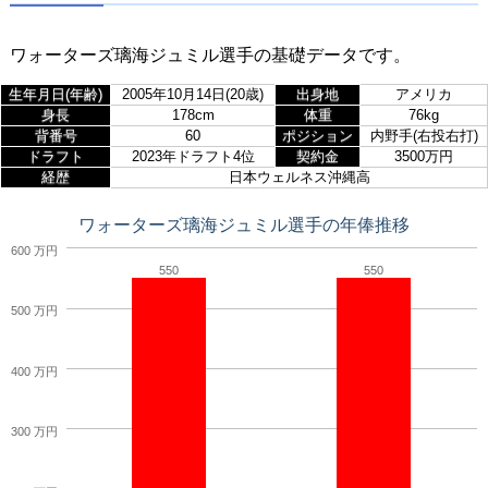
ワォーターズ璃海ジュミル選手の基礎データです。
生年月日(年齢)
2005年10月14日(20歳)
出身地
アメリカ
身長
178cm
体重
76kg
背番号
60
ポジション
内野手(右投右打)
ドラフト
2023年ドラフト4位
契約金
3500万円
経歴
日本ウェルネス沖縄高
ワォーターズ璃海ジュミル選手の年俸推移
600 万円
550
550
500 万円
400 万円
300 万円