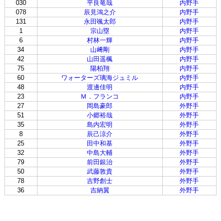
030
平良竜哉
内野手
078
辰見鴻之介
内野手
131
永田颯太郎
内野手
1
宗山塁
内野手
6
村林一輝
内野手
34
山﨑剛
内野手
42
山田遥楓
内野手
75
陽柏翔
内野手
60
ワォーターズ璃海ジュミル
内野手
48
渡邊佳明
内野手
23
Ｍ．フランコ
内野手
27
岡島豪郎
外野手
51
小郷裕哉
外野手
35
島内宏明
外野手
8
辰己涼介
外野手
25
田中和基
外野手
32
中島大輔
外野手
79
前田銀治
外野手
50
武藤敦貴
外野手
78
吉野創士
外野手
36
吉納翼
外野手