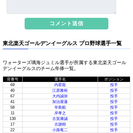
東北楽天ゴールデンイーグルス プロ野球選手一覧
ワォーターズ璃海ジュミル選手が所属する東北楽天ゴール
デンイーグルスのチーム年俸一覧。
背番号
選手名
ポジション
69
内星龍
投手
40
江原雅裕
投手
67
大内誠弥
投手
41
加治屋蓮
投手
58
辛島航
投手
11
岸孝之
投手
130
古賀康誠
投手
17
古謝樹
投手
22
小孫竜二
投手