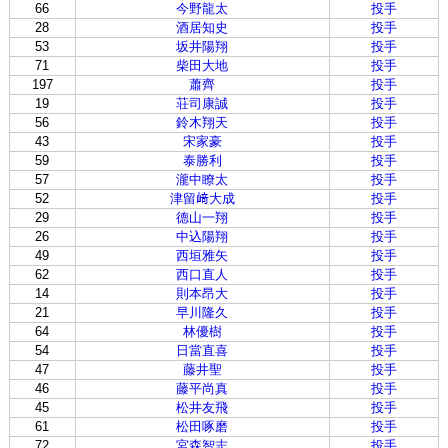
66
今野龍太
投手
28
酒居知史
投手
53
坂井陽翔
投手
71
柴田大地
投手
197
蕭齊
投手
19
荘司康誠
投手
56
鈴木翔天
投手
43
宋家豪
投手
59
泰勝利
投手
57
瀧中瞭太
投手
52
津留﨑大成
投手
29
德山一翔
投手
26
中込陽翔
投手
49
西垣雅矢
投手
62
西口直人
投手
14
則本昂大
投手
21
早川隆久
投手
64
林優樹
投手
54
日當直喜
投手
47
藤井聖
投手
46
藤平尚真
投手
45
松井友飛
投手
61
松田啄磨
投手
72
宮森智志
投手