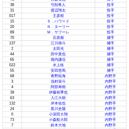
38
弓削隼人
投手
31
渡辺翔太
投手
017
王彦程
投手
15
Ｓ．ハワード
投手
20
Ｎ．ターリー
投手
89
Ｍ．ヤフーレ
投手
70
石原彪
捕手
137
江川侑斗
捕手
2
太田光
捕手
44
田中貴也
捕手
65
堀内謙伍
捕手
022
水上桂
捕手
55
安田悠馬
捕手
68
青野拓海
内野手
3
浅村栄斗
内野手
4
阿部寿樹
内野手
39
伊藤裕季也
内野手
63
入江大樹
内野手
132
岸本佑也
内野手
24
黒川史陽
内野手
0
小深田大翔
内野手
73
小森航大郎
内野手
7
鈴木大地
内野手