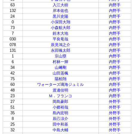
63
入江大樹
内野手
132
岸本佑也
内野手
24
黒川史陽
内野手
0
小深田大翔
内野手
73
小森航大郎
内野手
7
鈴木大地
内野手
030
平良竜哉
内野手
078
辰見鴻之介
内野手
131
永田颯太郎
内野手
1
宗山塁
内野手
6
村林一輝
内野手
34
山﨑剛
内野手
42
山田遥楓
内野手
75
陽柏翔
内野手
60
ワォーターズ璃海ジュミル
内野手
48
渡邊佳明
内野手
23
Ｍ．フランコ
内野手
27
岡島豪郎
外野手
51
小郷裕哉
外野手
35
島内宏明
外野手
8
辰己涼介
外野手
25
田中和基
外野手
32
中島大輔
外野手