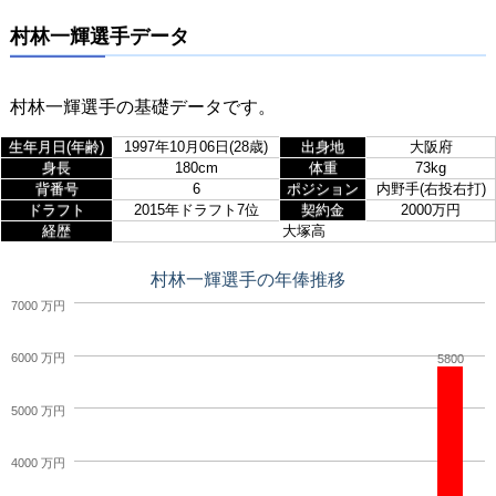
村林一輝選手データ
村林一輝選手の基礎データです。
生年月日(年齢)
1997年10月06日(28歳)
出身地
大阪府
身長
180cm
体重
73kg
背番号
6
ポジション
内野手(右投右打)
ドラフト
2015年ドラフト7位
契約金
2000万円
経歴
大塚高
村林一輝選手の年俸推移
7000 万円
6000 万円
5800
5000 万円
4000 万円