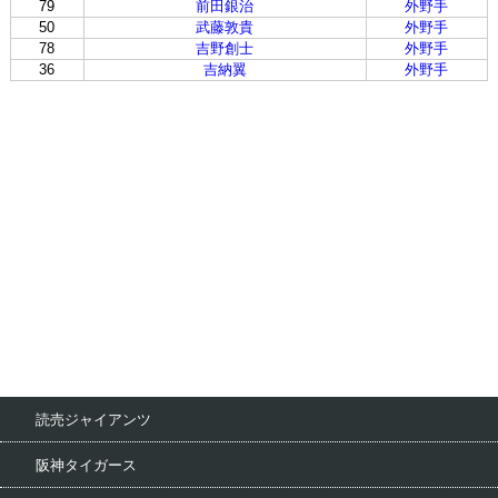
79
前田銀治
外野手
50
武藤敦貴
外野手
78
吉野創士
外野手
36
吉納翼
外野手
読売ジャイアンツ
阪神タイガース