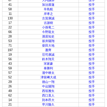
67
大内誠弥
投手
41
加治屋蓮
投手
58
辛島航
投手
11
岸孝之
投手
130
古賀康誠
投手
17
古謝樹
投手
22
小孫竜二
投手
66
今野龍太
投手
28
酒居知史
投手
53
坂井陽翔
投手
71
柴田大地
投手
197
蕭齊
投手
19
荘司康誠
投手
56
鈴木翔天
投手
43
宋家豪
投手
59
泰勝利
投手
57
瀧中瞭太
投手
52
津留﨑大成
投手
29
德山一翔
投手
26
中込陽翔
投手
49
西垣雅矢
投手
62
西口直人
投手
14
則本昂大
投手
21
早川隆久
投手