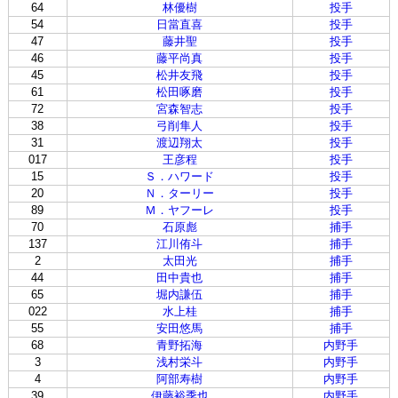
64
林優樹
投手
54
日當直喜
投手
47
藤井聖
投手
46
藤平尚真
投手
45
松井友飛
投手
61
松田啄磨
投手
72
宮森智志
投手
38
弓削隼人
投手
31
渡辺翔太
投手
017
王彦程
投手
15
Ｓ．ハワード
投手
20
Ｎ．ターリー
投手
89
Ｍ．ヤフーレ
投手
70
石原彪
捕手
137
江川侑斗
捕手
2
太田光
捕手
44
田中貴也
捕手
65
堀内謙伍
捕手
022
水上桂
捕手
55
安田悠馬
捕手
68
青野拓海
内野手
3
浅村栄斗
内野手
4
阿部寿樹
内野手
39
伊藤裕季也
内野手