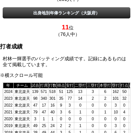
出身地別年俸ランキング（大阪府）
11
位
（76人中）
打者成績
村林一輝選手のバッティング成績です。記録にあるものは
全て掲載しています。
※横スクロール可能
年
チーム
試合
打席
打数
得点
安打
二塁打
三塁打
本塁打
塁打
打点
盗
2024
東北楽天
139
571
518
51
125
13
3
6
162
50
2023
東北楽天
98
340
301
35
77
14
2
2
101
32
1
2022
東北楽天
47
17
16
9
3
0
0
0
3
0
2021
東北楽天
79
47
40
3
6
1
0
1
10
4
2020
東北楽天
3
1
1
0
0
0
0
0
0
0
2019
東北楽天
49
25
24
2
2
1
0
0
3
0
2018
東北楽天
28
49
44
3
5
1
0
0
6
2