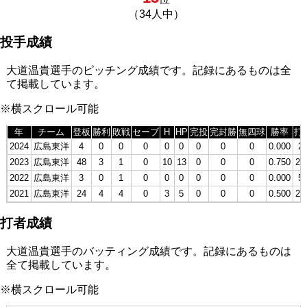
（34人中）
投手成績
大道温貴選手のピッチング成績です。記録にあるものは全
て掲載しています。
※横スクロール可能
年
チーム
登板
勝利
敗戦
セーブ
H
HP
完投
完封勝
無四球
勝率
打
2024
広島東洋
4
0
0
0
0
0
0
0
0
0.000
2
2023
広島東洋
48
3
1
0
10
13
0
0
0
0.750
21
2022
広島東洋
3
0
1
0
0
0
0
0
0
0.000
5
2021
広島東洋
24
4
4
0
3
5
0
0
0
0.500
23
打者成績
大道温貴選手のバッティング成績です。記録にあるものは
全て掲載しています。
※横スクロール可能