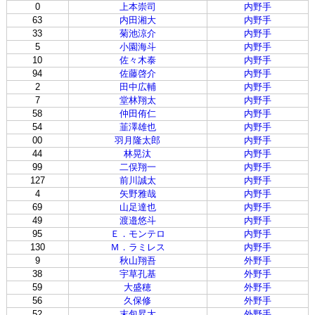
0
上本崇司
内野手
63
内田湘大
内野手
33
菊池涼介
内野手
5
小園海斗
内野手
10
佐々木泰
内野手
94
佐藤啓介
内野手
2
田中広輔
内野手
7
堂林翔太
内野手
58
仲田侑仁
内野手
54
韮澤雄也
内野手
00
羽月隆太郎
内野手
44
林晃汰
内野手
99
二俣翔一
内野手
127
前川誠太
内野手
4
矢野雅哉
内野手
69
山足達也
内野手
49
渡邉悠斗
内野手
95
Ｅ．モンテロ
内野手
130
Ｍ．ラミレス
内野手
9
秋山翔吾
外野手
38
宇草孔基
外野手
59
大盛穂
外野手
56
久保修
外野手
52
末包昇大
外野手