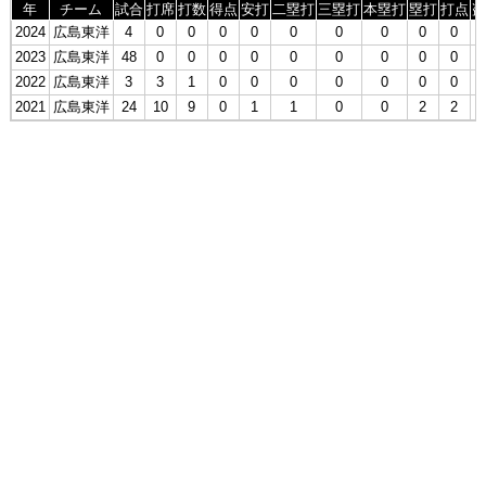
年
チーム
試合
打席
打数
得点
安打
二塁打
三塁打
本塁打
塁打
打点
盗
2024
広島東洋
4
0
0
0
0
0
0
0
0
0
2023
広島東洋
48
0
0
0
0
0
0
0
0
0
2022
広島東洋
3
3
1
0
0
0
0
0
0
0
2021
広島東洋
24
10
9
0
1
1
0
0
2
2