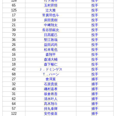
126
竹下海斗
投手
65
玉村昇悟
投手
125
辻大雅
投手
17
常廣羽也斗
投手
19
床田寛樹
投手
21
中﨑翔太
投手
39
長谷部銀次
投手
70
日髙暖己
投手
36
塹江敦哉
投手
26
益田武尚
投手
45
松本竜也
投手
16
森翔平
投手
13
森浦大輔
投手
18
森下暢仁
投手
42
Ｊ．ドミンゲス
投手
68
Ｔ．ハーン
投手
27
會澤翼
捕手
32
石原貴規
捕手
40
磯村嘉孝
捕手
31
坂倉将吾
捕手
62
清水叶人
捕手
64
髙木翔斗
捕手
57
持丸泰輝
捕手
122
安竹俊喜
捕手