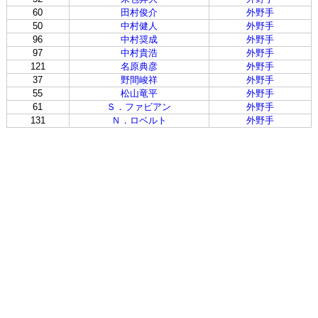
60
田村俊介
外野手
50
中村健人
外野手
96
中村奨成
外野手
97
中村貴浩
外野手
121
名原典彦
外野手
37
野間峻祥
外野手
55
松山竜平
外野手
61
Ｓ．ファビアン
外野手
131
Ｎ．ロベルト
外野手