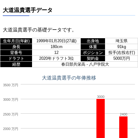
大道温貴選手データ
大道温貴選手の基礎データです。
生年月日(年齢)
1999年01月20日(27歳)
出身地
埼玉県
身長
180cm
体重
91kg
背番号
12
ポジション
投手(右投右打)
ドラフト
2020年ドラフト3位
契約金
5000万円
経歴
春日部共栄高 - 八戸学院大
大道温貴選手の年俸推移
3500 万円
3000
3000 万円
2500 万円
2400
2000 万円