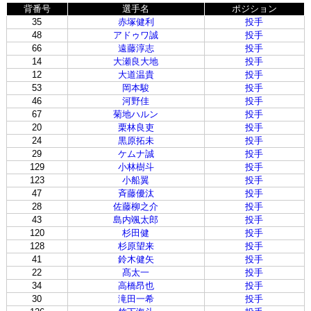
背番号
選手名
ポジション
35
赤塚健利
投手
48
アドゥワ誠
投手
66
遠藤淳志
投手
14
大瀬良大地
投手
12
大道温貴
投手
53
岡本駿
投手
46
河野佳
投手
67
菊地ハルン
投手
20
栗林良吏
投手
24
黒原拓未
投手
29
ケムナ誠
投手
129
小林樹斗
投手
123
小船翼
投手
47
斉藤優汰
投手
28
佐藤柳之介
投手
43
島内颯太郎
投手
120
杉田健
投手
128
杉原望来
投手
41
鈴木健矢
投手
22
髙太一
投手
34
高橋昂也
投手
30
滝田一希
投手