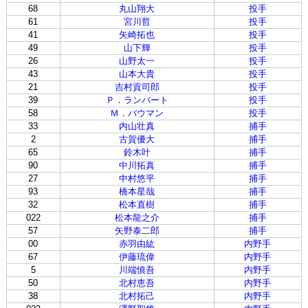
68
丸山翔大
投手
61
宮川哲
投手
41
矢崎拓也
投手
49
山下輝
投手
26
山野太一
投手
43
山本大貴
投手
21
吉村貢司郎
投手
39
Ｐ．ランバート
投手
58
Ｍ．バウマン
投手
33
内山壮真
捕手
2
古賀優大
捕手
65
鈴木叶
捕手
90
中川拓真
捕手
27
中村悠平
捕手
93
橋本星哉
捕手
32
松本直樹
捕手
022
松本龍之介
捕手
57
矢野泰二郎
捕手
00
赤羽由紘
内野手
67
伊藤琉偉
内野手
5
川端慎吾
内野手
50
北村恵吾
内野手
38
北村拓己
内野手