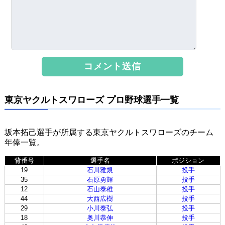
東京ヤクルトスワローズ プロ野球選手一覧
坂本拓己選手が所属する東京ヤクルトスワローズのチーム
年俸一覧。
背番号
選手名
ポジション
19
石川雅規
投手
35
石原勇輝
投手
12
石山泰稚
投手
44
大西広樹
投手
29
小川泰弘
投手
18
奥川恭伸
投手