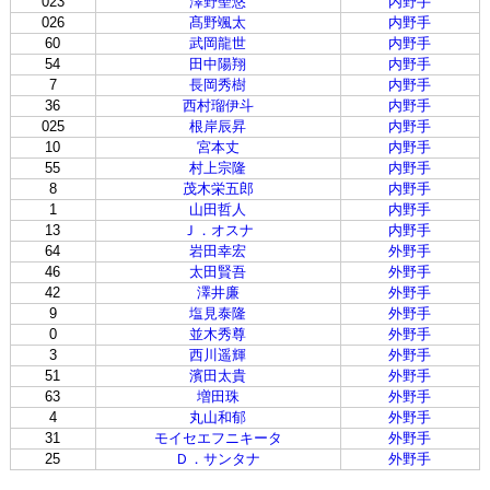
023
澤野聖悠
内野手
026
髙野颯太
内野手
60
武岡龍世
内野手
54
田中陽翔
内野手
7
長岡秀樹
内野手
36
西村瑠伊斗
内野手
025
根岸辰昇
内野手
10
宮本丈
内野手
55
村上宗隆
内野手
8
茂木栄五郎
内野手
1
山田哲人
内野手
13
Ｊ．オスナ
内野手
64
岩田幸宏
外野手
46
太田賢吾
外野手
42
澤井廉
外野手
9
塩見泰隆
外野手
0
並木秀尊
外野手
3
西川遥輝
外野手
51
濱田太貴
外野手
63
増田珠
外野手
4
丸山和郁
外野手
31
モイセエフニキータ
外野手
25
Ｄ．サンタナ
外野手