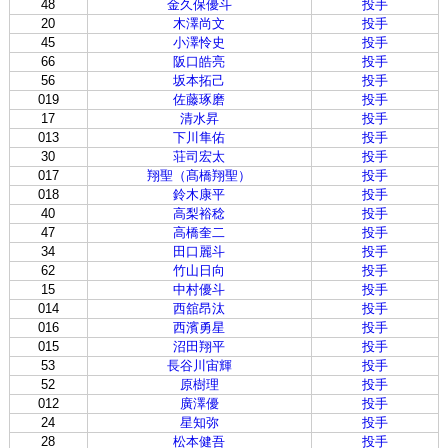
48
金久保優斗
投手
20
木澤尚文
投手
45
小澤怜史
投手
66
阪口皓亮
投手
56
坂本拓己
投手
019
佐藤琢磨
投手
17
清水昇
投手
013
下川隼佑
投手
30
荘司宏太
投手
017
翔聖（髙橋翔聖）
投手
018
鈴木康平
投手
40
高梨裕稔
投手
47
高橋奎二
投手
34
田口麗斗
投手
62
竹山日向
投手
15
中村優斗
投手
014
西舘昂汰
投手
016
西濱勇星
投手
015
沼田翔平
投手
53
長谷川宙輝
投手
52
原樹理
投手
012
廣澤優
投手
24
星知弥
投手
28
松本健吾
投手