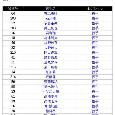
背番号
選手名
ポジション
64
有馬惠叶
投手
208
石川翔
投手
32
伊藤茉央
投手
203
井上剣也
投手
16
岩嵜翔
投手
18
梅津晃大
投手
46
梅野雄吾
投手
22
大野雄大
投手
210
岡田俊哉
投手
41
勝野昌慶
投手
21
金丸夢斗
投手
216
菊田翔友
投手
14
草加勝
投手
214
近藤廉
投手
59
齋藤綱記
投手
50
清水達也
投手
33
祖父江大輔
投手
61
高橋幸佑
投手
19
髙橋宏斗
投手
26
仲地礼亜
投手
30
根尾昂
投手