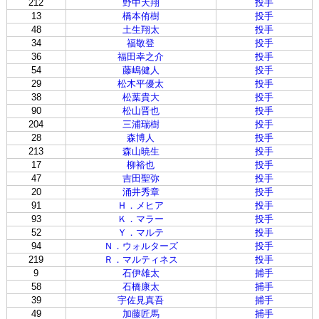
212
野中天翔
投手
13
橋本侑樹
投手
48
土生翔太
投手
34
福敬登
投手
36
福田幸之介
投手
54
藤嶋健人
投手
29
松木平優太
投手
38
松葉貴大
投手
90
松山晋也
投手
204
三浦瑞樹
投手
28
森博人
投手
213
森山暁生
投手
17
柳裕也
投手
47
吉田聖弥
投手
20
涌井秀章
投手
91
Ｈ．メヒア
投手
93
Ｋ．マラー
投手
52
Ｙ．マルテ
投手
94
Ｎ．ウォルターズ
投手
219
Ｒ．マルティネス
投手
9
石伊雄太
捕手
58
石橋康太
捕手
39
宇佐見真吾
捕手
49
加藤匠馬
捕手