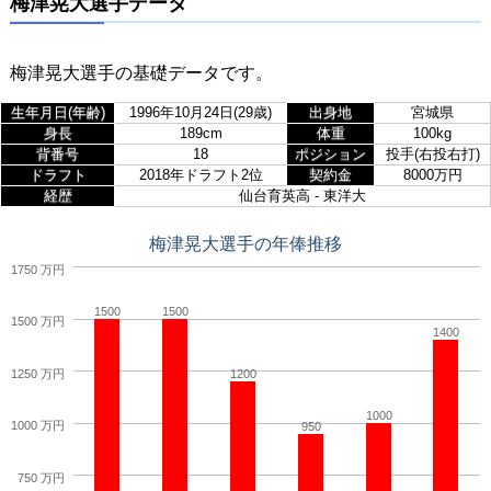
梅津晃大選手データ
梅津晃大選手の基礎データです。
生年月日(年齢)
1996年10月24日(29歳)
出身地
宮城県
身長
189cm
体重
100kg
背番号
18
ポジション
投手(右投右打)
ドラフト
2018年ドラフト2位
契約金
8000万円
経歴
仙台育英高 - 東洋大
梅津晃大選手の年俸推移
1750 万円
1500
1500
1500 万円
1400
1250 万円
1200
1000
1000 万円
950
750 万円