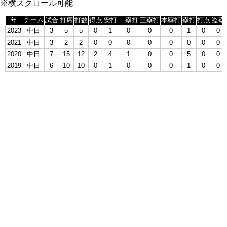
※横スクロール可能
年
チーム
試合
打席
打数
得点
安打
二塁打
三塁打
本塁打
塁打
打点
盗塁
2023
中日
3
5
5
0
1
0
0
0
1
0
0
2021
中日
3
2
2
0
0
0
0
0
0
0
0
2020
中日
7
15
12
2
4
1
0
0
5
0
0
2019
中日
6
10
10
0
1
0
0
0
1
0
0