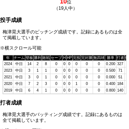
10
位
（19人中）
投手成績
梅津晃大選手のピッチング成績です。記録にあるものは全
て掲載しています。
※横スクロール可能
年
チーム
登板
勝利
敗戦
セーブ
H
HP
完投
完封勝
無四球
勝率
打者
投
2024
中日
14
2
8
0
0
0
0
0
0
0.200
327
7
2023
中日
3
1
1
0
0
0
0
0
0
0.500
71
1
2021
中日
3
0
1
0
0
0
0
0
0
0.000
51
1
2020
中日
7
2
3
0
0
0
1
0
0
0.400
184
4
2019
中日
6
4
1
0
0
0
0
0
0
0.800
140
3
打者成績
梅津晃大選手のバッティング成績です。記録にあるものは
全て掲載しています。