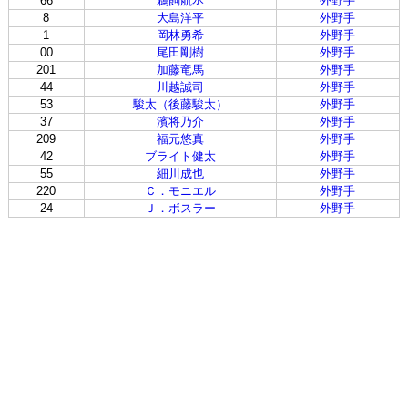
66
鵜飼航丞
外野手
8
大島洋平
外野手
1
岡林勇希
外野手
00
尾田剛樹
外野手
201
加藤竜馬
外野手
44
川越誠司
外野手
53
駿太（後藤駿太）
外野手
37
濱将乃介
外野手
209
福元悠真
外野手
42
ブライト健太
外野手
55
細川成也
外野手
220
Ｃ．モニエル
外野手
24
Ｊ．ボスラー
外野手