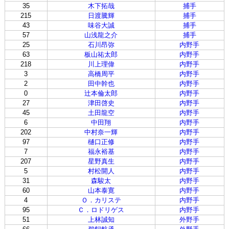
35
木下拓哉
捕手
215
日渡騰輝
捕手
43
味谷大誠
捕手
57
山浅龍之介
捕手
25
石川昂弥
内野手
63
板山祐太郎
内野手
218
川上理偉
内野手
3
高橋周平
内野手
2
田中幹也
内野手
0
辻本倫太郎
内野手
27
津田啓史
内野手
45
土田龍空
内野手
6
中田翔
内野手
202
中村奈一輝
内野手
97
樋口正修
内野手
7
福永裕基
内野手
207
星野真生
内野手
5
村松開人
内野手
31
森駿太
内野手
60
山本泰寛
内野手
4
Ｏ．カリステ
内野手
95
Ｃ．ロドリゲス
内野手
51
上林誠知
外野手