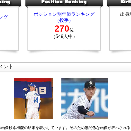
ポジション別年俸ランキング
出身
ング
（投手）
270
位
（549人中）
メント
leの画像検索機能の結果を表示しています。そのため無関係な画像が表示され