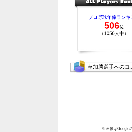
プロ野球年俸ランキ
506
位
（1050人中）
草加勝選手へのコ
※画像はGoog