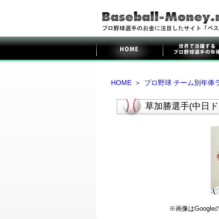
HOME
＞
プロ野球 チーム別年俸
草加勝選手(中日ド
※画像はGoog