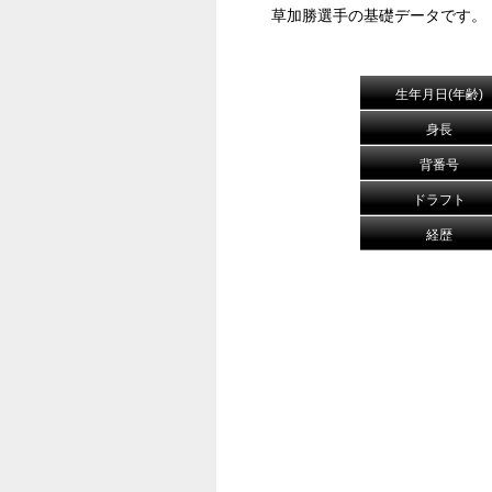
草加勝選手の基礎データです。
生年月日(年齢)
身長
背番号
ドラフト
経歴