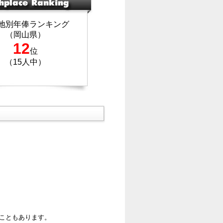
地別年俸ランキング
（岡山県）
12
位
（15人中）
ることもあります。