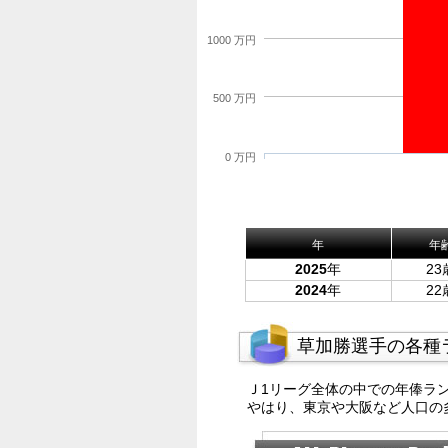
1000 万円
500 万円
0 万円
年
年
2025
年
23
2024
年
22
草加勝選手の各種
Ｊ1リーグ全体の中での年俸ラ
やはり、東京や大阪など人口の