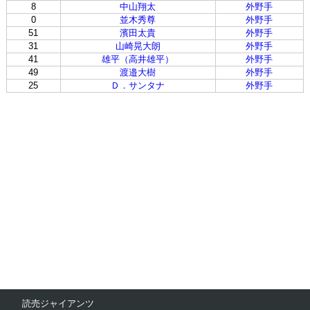
8
中山翔太
外野手
0
並木秀尊
外野手
51
濱田太貴
外野手
31
山崎晃大朗
外野手
41
雄平（高井雄平）
外野手
49
渡邉大樹
外野手
25
Ｄ．サンタナ
外野手
読売ジャイアンツ