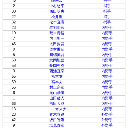
45
嶋基宏
捕手
2
中村悠平
捕手
30
西田明央
捕手
22
松井聖
捕手
32
松本直樹
捕手
23
赤羽由紘
内野手
10
荒木貴裕
内野手
7
内川聖一
内野手
46
太田賢吾
内野手
0
奥村展征
内野手
5
川端慎吾
内野手
60
武岡龍世
内野手
58
長岡秀樹
内野手
3
西浦直亨
内野手
65
松本友
内野手
39
宮本丈
内野手
55
村上宗隆
内野手
6
元山飛優
内野手
1
山田哲人
内野手
66
吉田大成
内野手
13
Ｊ．オスナ
内野手
23
青木宣親
外野手
42
坂口智隆
外野手
9
塩見泰隆
外野手