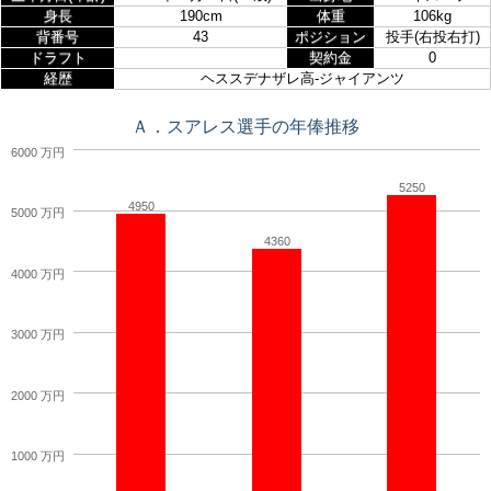
身長
190cm
体重
106kg
背番号
43
ポジション
投手(右投右打)
ドラフト
契約金
0
経歴
ヘススデナザレ高-ジャイアンツ
Ａ．スアレス選手の年俸推移
6000 万円
5250
4950
5000 万円
4360
4000 万円
3000 万円
2000 万円
1000 万円