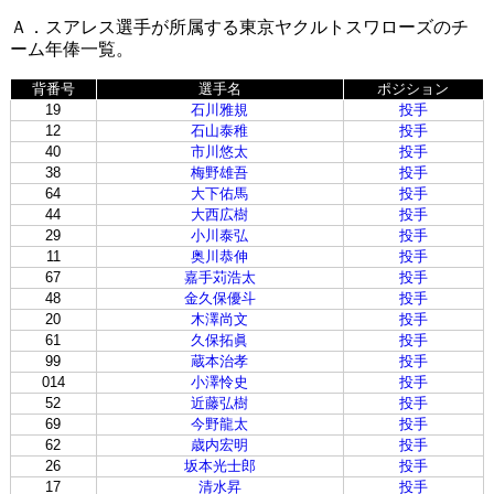
Ａ．スアレス選手が所属する東京ヤクルトスワローズのチ
ーム年俸一覧。
背番号
選手名
ポジション
19
石川雅規
投手
12
石山泰稚
投手
40
市川悠太
投手
38
梅野雄吾
投手
64
大下佑馬
投手
44
大西広樹
投手
29
小川泰弘
投手
11
奥川恭伸
投手
67
嘉手苅浩太
投手
48
金久保優斗
投手
20
木澤尚文
投手
61
久保拓眞
投手
99
蔵本治孝
投手
014
小澤怜史
投手
52
近藤弘樹
投手
69
今野龍太
投手
62
歳内宏明
投手
26
坂本光士郎
投手
17
清水昇
投手