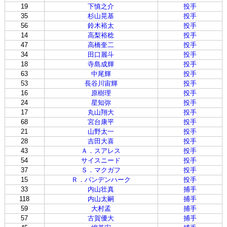
19
下慎之介
投手
35
杉山晃基
投手
56
鈴木裕太
投手
14
高梨裕稔
投手
47
高橋奎二
投手
34
田口麗斗
投手
18
寺島成輝
投手
63
中尾輝
投手
53
長谷川宙輝
投手
16
原樹理
投手
24
星知弥
投手
17
丸山翔大
投手
68
宮台康平
投手
21
山野太一
投手
28
吉田大喜
投手
43
Ａ．スアレス
投手
54
サイスニード
投手
37
Ｓ．マクガフ
投手
15
Ｒ．バンデンハーク
投手
33
内山壮真
捕手
118
内山太嗣
捕手
59
大村孟
捕手
57
古賀優大
捕手