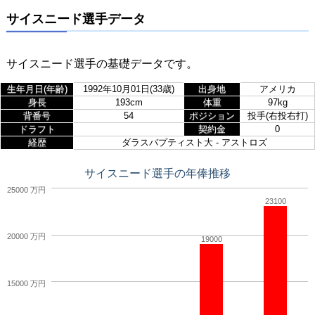
サイスニード選手データ
サイスニード選手の基礎データです。
生年月日(年齢)
1992年10月01日(33歳)
出身地
アメリカ
身長
193cm
体重
97kg
背番号
54
ポジション
投手(右投右打)
ドラフト
契約金
0
経歴
ダラスバプティスト大 - アストロズ
サイスニード選手の年俸推移
25000 万円
23100
20000 万円
19000
15000 万円