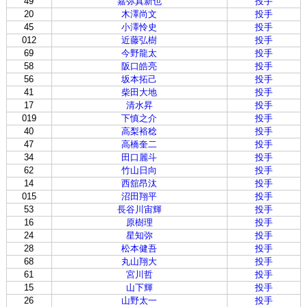
49
嘉弥真新也
投手
20
木澤尚文
投手
45
小澤怜史
投手
012
近藤弘樹
投手
69
今野龍太
投手
58
阪口皓亮
投手
56
坂本拓己
投手
41
柴田大地
投手
17
清水昇
投手
019
下慎之介
投手
40
高梨裕稔
投手
47
高橋奎二
投手
34
田口麗斗
投手
62
竹山日向
投手
14
西舘昂汰
投手
015
沼田翔平
投手
53
長谷川宙輝
投手
16
原樹理
投手
24
星知弥
投手
28
松本健吾
投手
68
丸山翔大
投手
61
宮川哲
投手
15
山下輝
投手
26
山野太一
投手