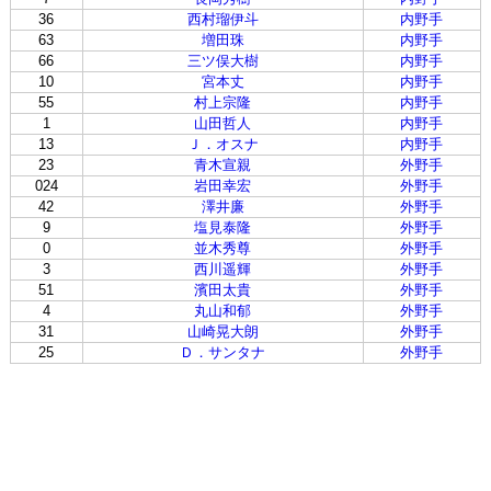
36
西村瑠伊斗
内野手
63
増田珠
内野手
66
三ツ俣大樹
内野手
10
宮本丈
内野手
55
村上宗隆
内野手
1
山田哲人
内野手
13
Ｊ．オスナ
内野手
23
青木宣親
外野手
024
岩田幸宏
外野手
42
澤井廉
外野手
9
塩見泰隆
外野手
0
並木秀尊
外野手
3
西川遥輝
外野手
51
濱田太貴
外野手
4
丸山和郁
外野手
31
山崎晃大朗
外野手
25
Ｄ．サンタナ
外野手