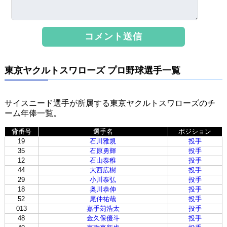
東京ヤクルトスワローズ プロ野球選手一覧
サイスニード選手が所属する東京ヤクルトスワローズのチ
ーム年俸一覧。
背番号
選手名
ポジション
19
石川雅規
投手
35
石原勇輝
投手
12
石山泰稚
投手
44
大西広樹
投手
29
小川泰弘
投手
18
奥川恭伸
投手
52
尾仲祐哉
投手
013
嘉手苅浩太
投手
48
金久保優斗
投手