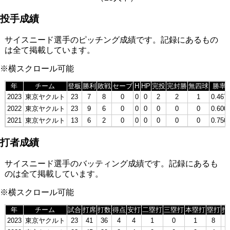
投手成績
サイスニード選手のピッチング成績です。記録にあるもの
は全て掲載しています。
※横スクロール可能
年
チーム
登板
勝利
敗戦
セーブ
H
HP
完投
完封勝
無四球
勝率
2023
東京ヤクルト
23
7
8
0
0
0
2
2
1
0.467
2022
東京ヤクルト
23
9
6
0
0
0
0
0
0
0.600
2021
東京ヤクルト
13
6
2
0
0
0
0
0
0
0.750
打者成績
サイスニード選手のバッティング成績です。記録にあるも
のは全て掲載しています。
※横スクロール可能
年
チーム
試合
打席
打数
得点
安打
二塁打
三塁打
本塁打
塁打
打
2023
東京ヤクルト
23
41
36
4
4
1
0
1
8