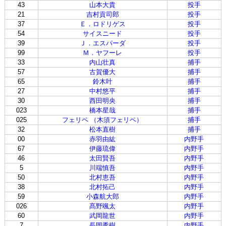
43
山本大貴
投手
21
吉村貢司郎
投手
37
Ｅ．ロドリゲス
投手
54
サイスニード
投手
39
Ｊ．エスパーダ
投手
99
Ｍ．ヤフーレ
投手
33
内山壮真
捕手
57
古賀優大
捕手
65
鈴木叶
捕手
27
中村悠平
捕手
30
西田明央
捕手
023
橋本星哉
捕手
025
フェリペ （木須フェリペ）
捕手
32
松本直樹
捕手
00
赤羽由紘
内野手
67
伊藤琉偉
内野手
46
太田賢吾
内野手
5
川端慎吾
内野手
50
北村恵吾
内野手
38
北村拓己
内野手
59
小森航大郎
内野手
026
髙野颯太
内野手
60
武岡龍世
内野手
7
長岡秀樹
内野手