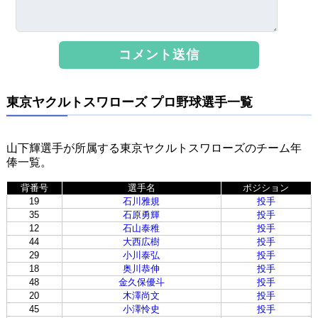
東京ヤクルトスワローズ プロ野球選手一覧
山下輝選手が所属する東京ヤクルトスワローズのチーム年
俸一覧。
背番号
選手名
ポジション
19
石川雅規
投手
35
石原勇輝
投手
12
石山泰稚
投手
44
大西広樹
投手
29
小川泰弘
投手
18
奥川恭伸
投手
48
金久保優斗
投手
20
木澤尚文
投手
45
小澤怜史
投手