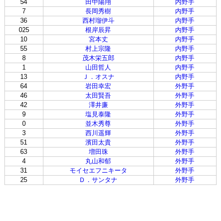
54
田中陽翔
内野手
7
長岡秀樹
内野手
36
西村瑠伊斗
内野手
025
根岸辰昇
内野手
10
宮本丈
内野手
55
村上宗隆
内野手
8
茂木栄五郎
内野手
1
山田哲人
内野手
13
Ｊ．オスナ
内野手
64
岩田幸宏
外野手
46
太田賢吾
外野手
42
澤井廉
外野手
9
塩見泰隆
外野手
0
並木秀尊
外野手
3
西川遥輝
外野手
51
濱田太貴
外野手
63
増田珠
外野手
4
丸山和郁
外野手
31
モイセエフニキータ
外野手
25
Ｄ．サンタナ
外野手