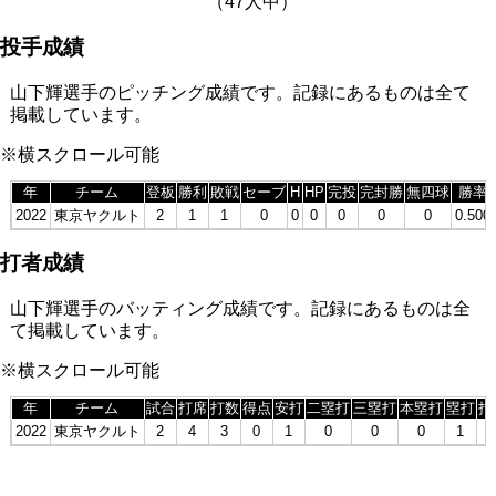
（47人中）
投手成績
山下輝選手のピッチング成績です。記録にあるものは全て
掲載しています。
※横スクロール可能
年
チーム
登板
勝利
敗戦
セーブ
H
HP
完投
完封勝
無四球
勝率
2022
東京ヤクルト
2
1
1
0
0
0
0
0
0
0.500
打者成績
山下輝選手のバッティング成績です。記録にあるものは全
て掲載しています。
※横スクロール可能
年
チーム
試合
打席
打数
得点
安打
二塁打
三塁打
本塁打
塁打
打
2022
東京ヤクルト
2
4
3
0
1
0
0
0
1