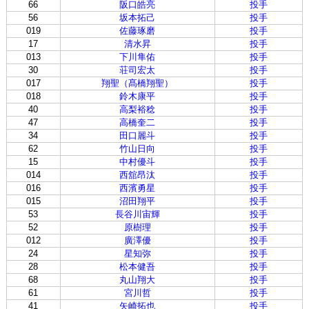
66
阪口皓亮
投手
56
坂本拓己
投手
019
佐藤琢磨
投手
17
清水昇
投手
013
下川隼佑
投手
30
荘司宏太
投手
017
翔聖（髙橋翔聖）
投手
018
鈴木康平
投手
40
高梨裕稔
投手
47
高橋奎二
投手
34
田口麗斗
投手
62
竹山日向
投手
15
中村優斗
投手
014
西舘昂汰
投手
016
西濱勇星
投手
015
沼田翔平
投手
53
長谷川宙輝
投手
52
原樹理
投手
012
廣澤優
投手
24
星知弥
投手
28
松本健吾
投手
68
丸山翔大
投手
61
宮川哲
投手
41
矢崎拓也
投手