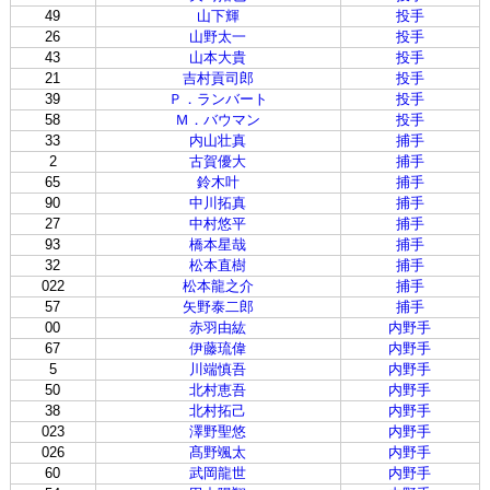
49
山下輝
投手
26
山野太一
投手
43
山本大貴
投手
21
吉村貢司郎
投手
39
Ｐ．ランバート
投手
58
Ｍ．バウマン
投手
33
内山壮真
捕手
2
古賀優大
捕手
65
鈴木叶
捕手
90
中川拓真
捕手
27
中村悠平
捕手
93
橋本星哉
捕手
32
松本直樹
捕手
022
松本龍之介
捕手
57
矢野泰二郎
捕手
00
赤羽由紘
内野手
67
伊藤琉偉
内野手
5
川端慎吾
内野手
50
北村恵吾
内野手
38
北村拓己
内野手
023
澤野聖悠
内野手
026
髙野颯太
内野手
60
武岡龍世
内野手