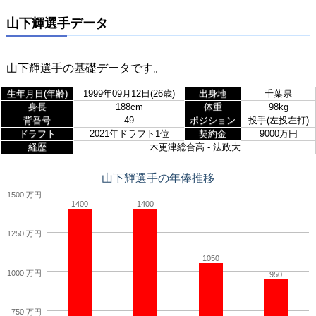
山下輝選手データ
山下輝選手の基礎データです。
生年月日(年齢)
1999年09月12日(26歳)
出身地
千葉県
身長
188cm
体重
98kg
背番号
49
ポジション
投手(左投左打)
ドラフト
2021年ドラフト1位
契約金
9000万円
経歴
木更津総合高 - 法政大
山下輝選手の年俸推移
1500 万円
1400
1400
1250 万円
1050
1000 万円
950
750 万円