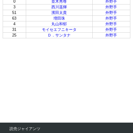
0
並木秀尊
外野手
3
西川遥輝
外野手
51
濱田太貴
外野手
63
増田珠
外野手
4
丸山和郁
外野手
31
モイセエフニキータ
外野手
25
Ｄ．サンタナ
外野手
読売ジャイアンツ