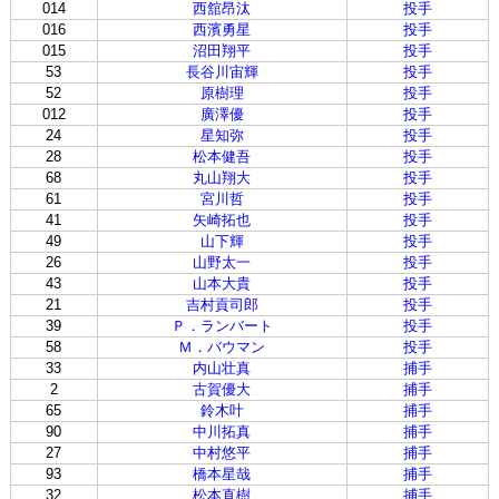
014
西舘昂汰
投手
016
西濱勇星
投手
015
沼田翔平
投手
53
長谷川宙輝
投手
52
原樹理
投手
012
廣澤優
投手
24
星知弥
投手
28
松本健吾
投手
68
丸山翔大
投手
61
宮川哲
投手
41
矢崎拓也
投手
49
山下輝
投手
26
山野太一
投手
43
山本大貴
投手
21
吉村貢司郎
投手
39
Ｐ．ランバート
投手
58
Ｍ．バウマン
投手
33
内山壮真
捕手
2
古賀優大
捕手
65
鈴木叶
捕手
90
中川拓真
捕手
27
中村悠平
捕手
93
橋本星哉
捕手
32
松本直樹
捕手