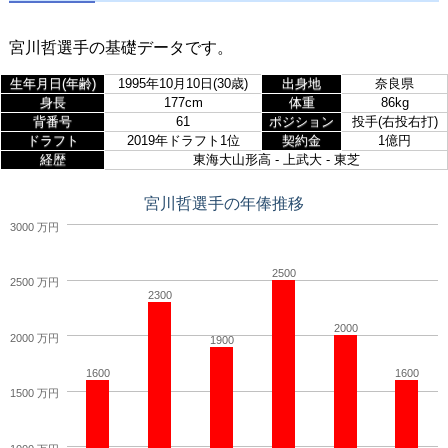
宮川哲選手の基礎データです。
生年月日(年齢)
1995年10月10日(30歳)
出身地
奈良県
身長
177cm
体重
86kg
背番号
61
ポジション
投手(右投右打)
ドラフト
2019年ドラフト1位
契約金
1億円
経歴
東海大山形高 - 上武大 - 東芝
宮川哲選手の年俸推移
3000 万円
2500
2500 万円
2300
2000
2000 万円
1900
1600
1600
1500 万円