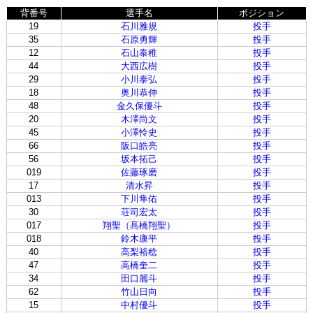
背番号
選手名
ポジション
19
石川雅規
投手
35
石原勇輝
投手
12
石山泰稚
投手
44
大西広樹
投手
29
小川泰弘
投手
18
奥川恭伸
投手
48
金久保優斗
投手
20
木澤尚文
投手
45
小澤怜史
投手
66
阪口皓亮
投手
56
坂本拓己
投手
019
佐藤琢磨
投手
17
清水昇
投手
013
下川隼佑
投手
30
荘司宏太
投手
017
翔聖（髙橋翔聖）
投手
018
鈴木康平
投手
40
高梨裕稔
投手
47
高橋奎二
投手
34
田口麗斗
投手
62
竹山日向
投手
15
中村優斗
投手