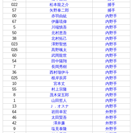
022
松本龍之介
捕手
57
矢野泰二郎
捕手
00
赤羽由紘
内野手
67
伊藤琉偉
内野手
5
川端慎吾
内野手
50
北村恵吾
内野手
38
北村拓己
内野手
023
澤野聖悠
内野手
026
髙野颯太
内野手
60
武岡龍世
内野手
54
田中陽翔
内野手
7
長岡秀樹
内野手
36
西村瑠伊斗
内野手
025
根岸辰昇
内野手
10
宮本丈
内野手
55
村上宗隆
内野手
8
茂木栄五郎
内野手
1
山田哲人
内野手
13
Ｊ．オスナ
内野手
64
岩田幸宏
外野手
46
太田賢吾
外野手
42
澤井廉
外野手
9
塩見泰隆
外野手