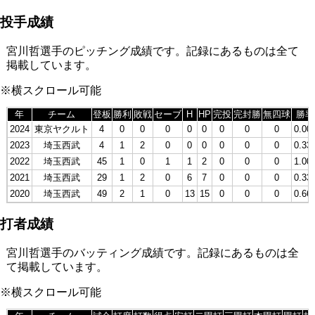
投手成績
宮川哲選手のピッチング成績です。記録にあるものは全て
掲載しています。
※横スクロール可能
年
チーム
登板
勝利
敗戦
セーブ
H
HP
完投
完封勝
無四球
勝率
2024
東京ヤクルト
4
0
0
0
0
0
0
0
0
0.00
2023
埼玉西武
4
1
2
0
0
0
0
0
0
0.33
2022
埼玉西武
45
1
0
1
1
2
0
0
0
1.00
2021
埼玉西武
29
1
2
0
6
7
0
0
0
0.33
2020
埼玉西武
49
2
1
0
13
15
0
0
0
0.66
打者成績
宮川哲選手のバッティング成績です。記録にあるものは全
て掲載しています。
※横スクロール可能