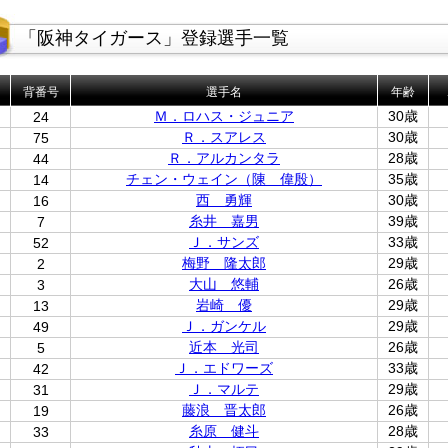
「阪神タイガース」登録選手一覧
背番号
選手名
年齢
Ｍ．ロハス・ジュニア
30歳
24
Ｒ．スアレス
30歳
75
Ｒ．アルカンタラ
28歳
44
チェン・ウェイン（陳 偉殷）
35歳
14
西 勇輝
30歳
16
糸井 嘉男
39歳
7
Ｊ．サンズ
33歳
52
梅野 隆太郎
29歳
2
大山 悠輔
26歳
3
岩崎 優
29歳
13
Ｊ．ガンケル
29歳
49
近本 光司
26歳
5
Ｊ．エドワーズ
33歳
42
Ｊ．マルテ
29歳
31
藤浪 晋太郎
26歳
19
糸原 健斗
28歳
33