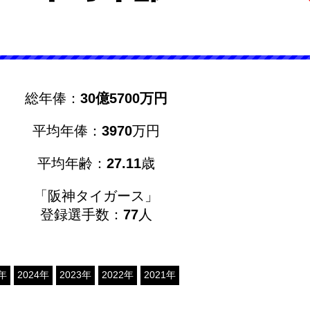
総年俸：
30億5700万円
平均年俸：
3970
万円
平均年齢：
27.11
歳
「阪神タイガース」
登録選手数：
77
人
5年
2024年
2023年
2022年
2021年