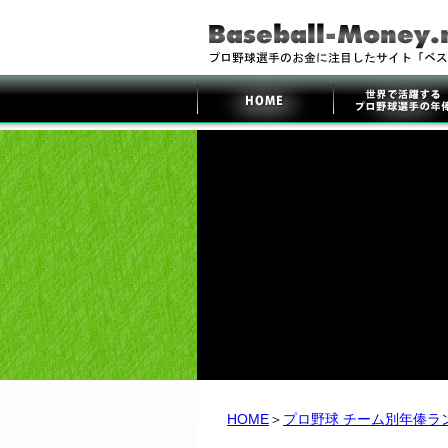
HOME
＞
プロ野球 チーム別年俸ラ