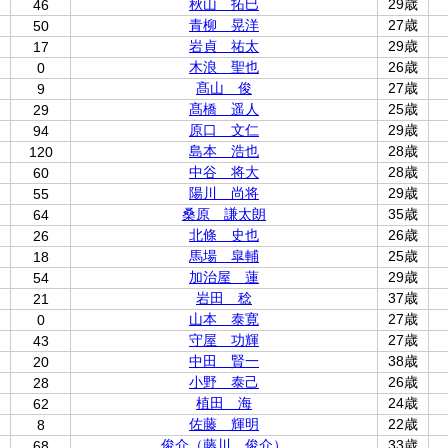
秋山 拓巳
29歳
46
青柳 晃洋
27歳
50
岩貞 祐太
29歳
17
木浪 聖也
26歳
0
髙山 俊
27歳
9
髙橋 遥人
25歳
29
原口 文仁
29歳
94
島本 浩也
28歳
120
中谷 将大
28歳
60
陽川 尚将
29歳
55
桑原 謙太朗
35歳
64
北條 史也
26歳
26
馬場 皐輔
25歳
18
加治屋 蓮
29歳
54
岩田 稔
37歳
21
山本 泰寛
27歳
0
守屋 功輝
27歳
43
中田 賢一
38歳
20
小野 泰己
26歳
28
植田 海
24歳
62
佐藤 輝明
22歳
8
俊介（藤川 俊介）
33歳
68