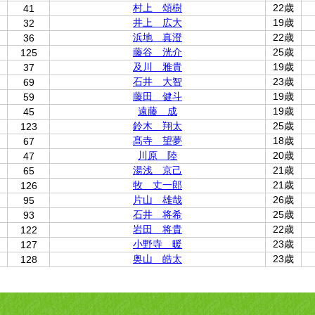
村上 頌樹
22歳
41
井上 広大
19歳
32
浜地 真澄
22歳
36
藤谷 洸介
25歳
125
及川 雅貴
19歳
37
石井 大智
23歳
69
藤田 健斗
19歳
59
遠藤 成
19歳
45
鈴木 翔太
25歳
123
髙寺 望夢
18歳
67
川原 陸
20歳
47
湯浅 京己
21歳
65
牧 丈一郎
21歳
126
片山 雄哉
26歳
95
石井 将希
25歳
93
岩田 将貴
22歳
122
小野寺 暖
23歳
127
奥山 皓太
23歳
128