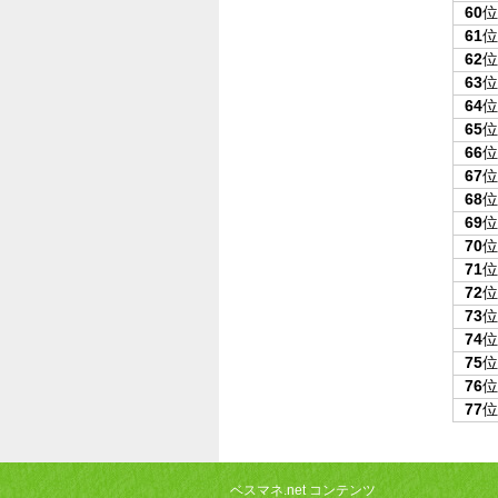
60
位
61
位
62
位
63
位
64
位
65
位
66
位
67
位
68
位
69
位
70
位
71
位
72
位
73
位
74
位
75
位
76
位
77
位
ベスマネ.net コンテンツ