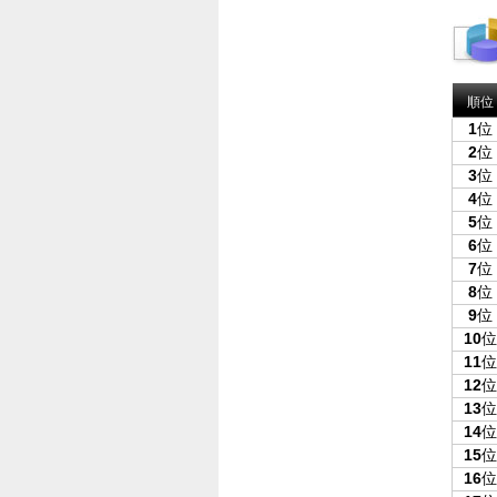
順位
1
位
2
位
3
位
4
位
5
位
6
位
7
位
8
位
9
位
10
位
11
位
12
位
13
位
14
位
15
位
16
位