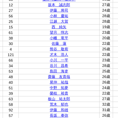
坂本 誠志郎
27歳
12
伊藤 将司
24歳
27
小林 慶祐
28歳
56
江越 大賀
28歳
25
西 純矢
19歳
15
望月 惇志
23歳
61
小幡 竜平
20歳
38
佐藤 蓮
22歳
30
熊谷 敬宥
25歳
4
才木 浩人
22歳
121
小川 一平
23歳
66
谷川 昌希
28歳
34
島田 海吏
25歳
53
齋藤 友貴哉
26歳
48
尾仲 祐哉
26歳
40
中野 拓夢
24歳
51
榮枝 裕貴
22歳
39
板山 祐太郎
27歳
63
荒木 郁也
32歳
58
伊藤 和雄
31歳
92
長坂 拳弥
26歳
57