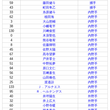
59
藤田健斗
捕手
43
町田隼乙
捕手
33
糸原健斗
内野手
62
植田海
内野手
3
大山悠輔
内野手
38
小幡竜平
内野手
130
川﨑俊哲
内野手
0
木浪聖也
内野手
4
熊谷敬宥
内野手
8
佐藤輝明
内野手
45
佐野大陽
内野手
67
髙寺望夢
内野手
44
戸井零士
内野手
51
中野拓夢
内野手
94
原口文仁
内野手
56
百﨑蒼生
内野手
52
山田脩也
内野手
25
渡邉諒
内野手
133
Ｊ．アルナエス
内野手
95
Ｒ．ヘルナンデス
内野手
40
井坪陽生
外野手
32
井上広大
外野手
60
小野寺暖
外野手