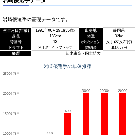
岩崎優選手データ
岩崎優選手の基礎データです。
生年月日(年齢)
1991年06月19日(35歳)
出身地
静岡県
身長
185cm
体重
92kg
背番号
13
ポジション
投手(左投左打)
ドラフト
2013年ドラフト6位
契約金
3000万円
経歴
清水東高 - 国士舘大
岩崎優選手の年俸推移
25000 万円
20000
20000
20000
20000 万円
15000
15000 万円
9500
10000 万円