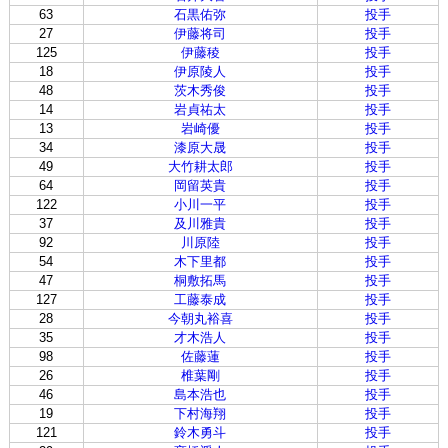
63
石黒佑弥
投手
27
伊藤将司
投手
125
伊藤稜
投手
18
伊原陵人
投手
48
茨木秀俊
投手
14
岩貞祐太
投手
13
岩崎優
投手
34
漆原大晟
投手
49
大竹耕太郎
投手
64
岡留英貴
投手
122
小川一平
投手
37
及川雅貴
投手
92
川原陸
投手
54
木下里都
投手
47
桐敷拓馬
投手
127
工藤泰成
投手
28
今朝丸裕喜
投手
35
才木浩人
投手
98
佐藤蓮
投手
26
椎葉剛
投手
46
島本浩也
投手
19
下村海翔
投手
121
鈴木勇斗
投手