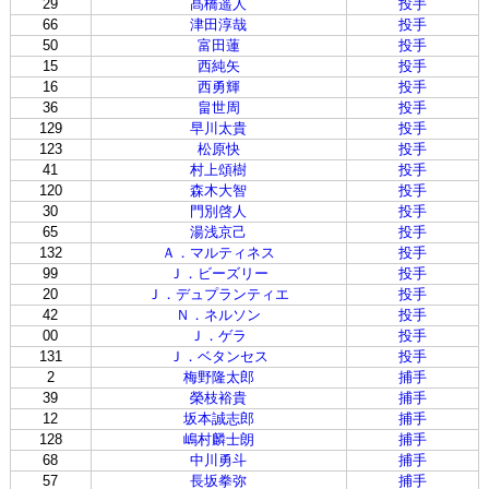
29
髙橋遥人
投手
66
津田淳哉
投手
50
富田蓮
投手
15
西純矢
投手
16
西勇輝
投手
36
畠世周
投手
129
早川太貴
投手
123
松原快
投手
41
村上頌樹
投手
120
森木大智
投手
30
門別啓人
投手
65
湯浅京己
投手
132
Ａ．マルティネス
投手
99
Ｊ．ビーズリー
投手
20
Ｊ．デュプランティエ
投手
42
Ｎ．ネルソン
投手
00
Ｊ．ゲラ
投手
131
Ｊ．ベタンセス
投手
2
梅野隆太郎
捕手
39
榮枝裕貴
捕手
12
坂本誠志郎
捕手
128
嶋村麟士朗
捕手
68
中川勇斗
捕手
57
長坂拳弥
捕手