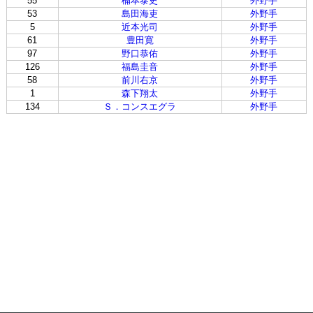
55
楠本泰史
外野手
53
島田海吏
外野手
5
近本光司
外野手
61
豊田寛
外野手
97
野口恭佑
外野手
126
福島圭音
外野手
58
前川右京
外野手
1
森下翔太
外野手
134
Ｓ．コンスエグラ
外野手