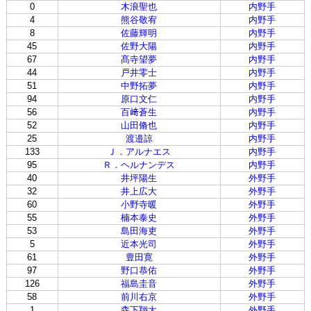
0
木浪聖也
内野手
4
熊谷敬宥
内野手
8
佐藤輝明
内野手
45
佐野大陽
内野手
67
髙寺望夢
内野手
44
戸井零士
内野手
51
中野拓夢
内野手
94
原口文仁
内野手
56
百﨑蒼生
内野手
52
山田脩也
内野手
25
渡邉諒
内野手
133
Ｊ．アルナエス
内野手
95
Ｒ．ヘルナンデス
内野手
40
井坪陽生
外野手
32
井上広大
外野手
60
小野寺暖
外野手
55
楠本泰史
外野手
53
島田海吏
外野手
5
近本光司
外野手
61
豊田寛
外野手
97
野口恭佑
外野手
126
福島圭音
外野手
58
前川右京
外野手
1
森下翔太
外野手