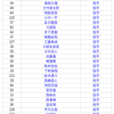
34
漆原大晟
投手
49
大竹耕太郎
投手
64
岡留英貴
投手
122
小川一平
投手
37
及川雅貴
投手
92
川原陸
投手
54
木下里都
投手
47
桐敷拓馬
投手
127
工藤泰成
投手
28
今朝丸裕喜
投手
35
才木浩人
投手
98
佐藤蓮
投手
26
椎葉剛
投手
46
島本浩也
投手
19
下村海翔
投手
121
鈴木勇斗
投手
29
髙橋遥人
投手
66
津田淳哉
投手
50
富田蓮
投手
15
西純矢
投手
16
西勇輝
投手
36
畠世周
投手
129
早川太貴
投手