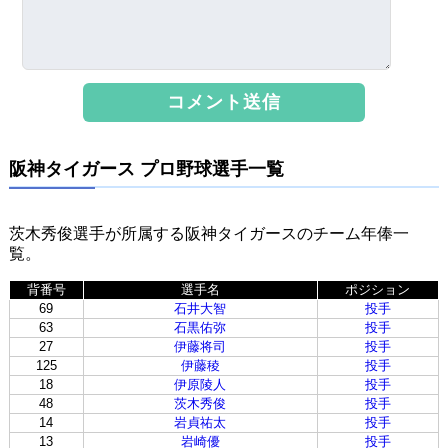
阪神タイガース プロ野球選手一覧
茨木秀俊選手が所属する阪神タイガースのチーム年俸一
覧。
背番号
選手名
ポジション
69
石井大智
投手
63
石黒佑弥
投手
27
伊藤将司
投手
125
伊藤稜
投手
18
伊原陵人
投手
48
茨木秀俊
投手
14
岩貞祐太
投手
13
岩崎優
投手