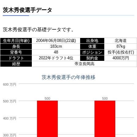
茨木秀俊選手データ
茨木秀俊選手の基礎データです。
生年月日(年齢)
2004年06月08日(22歳)
出身地
北海道
身長
183cm
体重
87kg
背番号
48
ポジション
投手(右投右打)
ドラフト
2022年ドラフト4位
契約金
4000万円
経歴
帝京長岡高
茨木秀俊選手の年俸推移
600 万円
500
500
500 万円
400 万円
300 万円