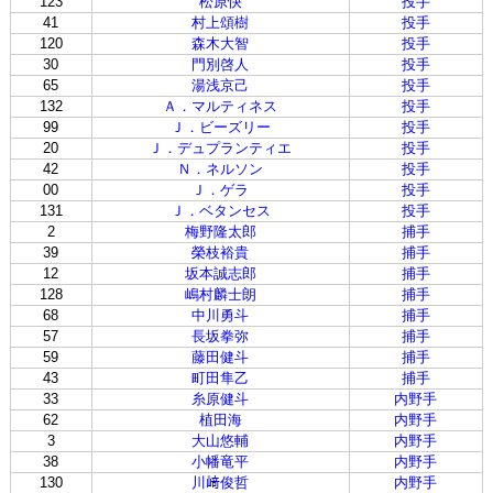
123
松原快
投手
41
村上頌樹
投手
120
森木大智
投手
30
門別啓人
投手
65
湯浅京己
投手
132
Ａ．マルティネス
投手
99
Ｊ．ビーズリー
投手
20
Ｊ．デュプランティエ
投手
42
Ｎ．ネルソン
投手
00
Ｊ．ゲラ
投手
131
Ｊ．ベタンセス
投手
2
梅野隆太郎
捕手
39
榮枝裕貴
捕手
12
坂本誠志郎
捕手
128
嶋村麟士朗
捕手
68
中川勇斗
捕手
57
長坂拳弥
捕手
59
藤田健斗
捕手
43
町田隼乙
捕手
33
糸原健斗
内野手
62
植田海
内野手
3
大山悠輔
内野手
38
小幡竜平
内野手
130
川﨑俊哲
内野手