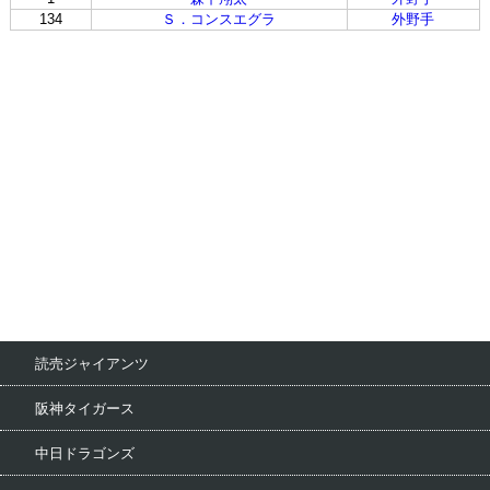
134
Ｓ．コンスエグラ
外野手
読売ジャイアンツ
阪神タイガース
中日ドラゴンズ