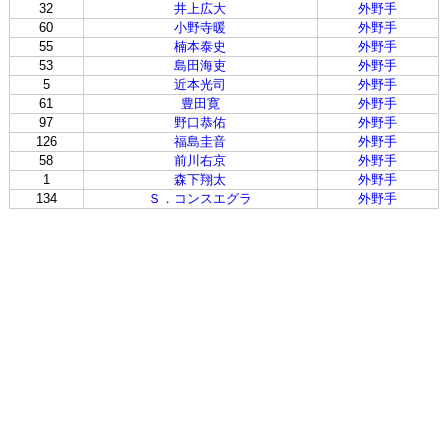
32
井上広大
外野手
60
小野寺暖
外野手
55
楠本泰史
外野手
53
島田海吏
外野手
5
近本光司
外野手
61
豊田寛
外野手
97
野口恭佑
外野手
126
福島圭音
外野手
58
前川右京
外野手
1
森下翔太
外野手
134
Ｓ．コンスエグラ
外野手