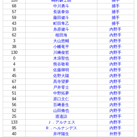
128
嶋村麟士朗
捕手
68
中川勇斗
捕手
57
長坂拳弥
捕手
59
藤田健斗
捕手
43
町田隼乙
捕手
33
糸原健斗
内野手
62
植田海
内野手
3
大山悠輔
内野手
38
小幡竜平
内野手
130
川﨑俊哲
内野手
0
木浪聖也
内野手
4
熊谷敬宥
内野手
8
佐藤輝明
内野手
45
佐野大陽
内野手
67
髙寺望夢
内野手
44
戸井零士
内野手
51
中野拓夢
内野手
94
原口文仁
内野手
56
百﨑蒼生
内野手
52
山田脩也
内野手
25
渡邉諒
内野手
133
Ｊ．アルナエス
内野手
95
Ｒ．ヘルナンデス
内野手
40
井坪陽生
外野手