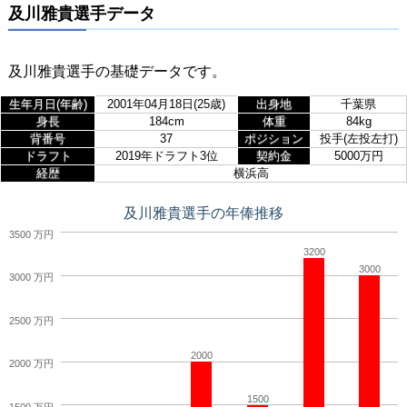
及川雅貴選手データ
及川雅貴選手の基礎データです。
生年月日(年齢)
2001年04月18日(25歳)
出身地
千葉県
身長
184cm
体重
84kg
背番号
37
ポジション
投手(左投左打)
ドラフト
2019年ドラフト3位
契約金
5000万円
経歴
横浜高
及川雅貴選手の年俸推移
3500 万円
3200
3000
3000 万円
2500 万円
2000
2000 万円
1500
1500 万円