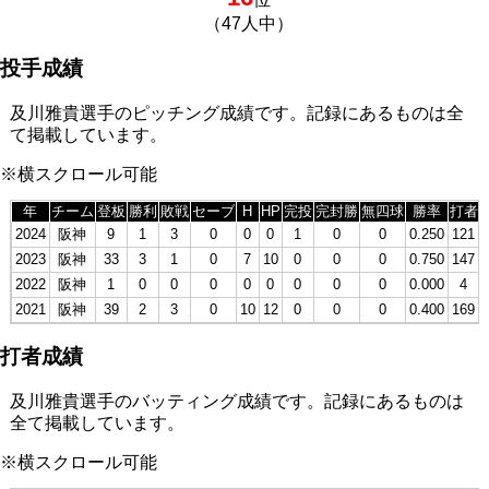
（47人中）
投手成績
及川雅貴選手のピッチング成績です。記録にあるものは全
て掲載しています。
※横スクロール可能
年
チーム
登板
勝利
敗戦
セーブ
H
HP
完投
完封勝
無四球
勝率
打者
2024
阪神
9
1
3
0
0
0
1
0
0
0.250
121
2023
阪神
33
3
1
0
7
10
0
0
0
0.750
147
2022
阪神
1
0
0
0
0
0
0
0
0
0.000
4
2021
阪神
39
2
3
0
10
12
0
0
0
0.400
169
打者成績
及川雅貴選手のバッティング成績です。記録にあるものは
全て掲載しています。
※横スクロール可能