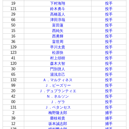
19
下村海翔
投手
121
鈴木勇斗
投手
29
髙橋遥人
投手
66
津田淳哉
投手
50
富田蓮
投手
15
西純矢
投手
16
西勇輝
投手
36
畠世周
投手
129
早川太貴
投手
123
松原快
投手
41
村上頌樹
投手
120
森木大智
投手
30
門別啓人
投手
65
湯浅京己
投手
132
Ａ．マルティネス
投手
99
Ｊ．ビーズリー
投手
20
Ｊ．デュプランティエ
投手
42
Ｎ．ネルソン
投手
00
Ｊ．ゲラ
投手
131
Ｊ．ベタンセス
投手
2
梅野隆太郎
捕手
39
榮枝裕貴
捕手
12
坂本誠志郎
捕手