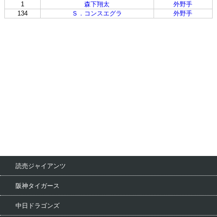
1
森下翔太
外野手
134
Ｓ．コンスエグラ
外野手
読売ジャイアンツ
阪神タイガース
中日ドラゴンズ