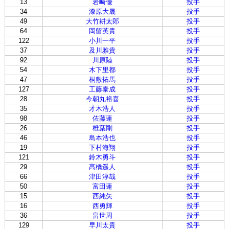
13
岩崎優
投手
34
漆原大晟
投手
49
大竹耕太郎
投手
64
岡留英貴
投手
122
小川一平
投手
37
及川雅貴
投手
92
川原陸
投手
54
木下里都
投手
47
桐敷拓馬
投手
127
工藤泰成
投手
28
今朝丸裕喜
投手
35
才木浩人
投手
98
佐藤蓮
投手
26
椎葉剛
投手
46
島本浩也
投手
19
下村海翔
投手
121
鈴木勇斗
投手
29
髙橋遥人
投手
66
津田淳哉
投手
50
富田蓮
投手
15
西純矢
投手
16
西勇輝
投手
36
畠世周
投手
129
早川太貴
投手