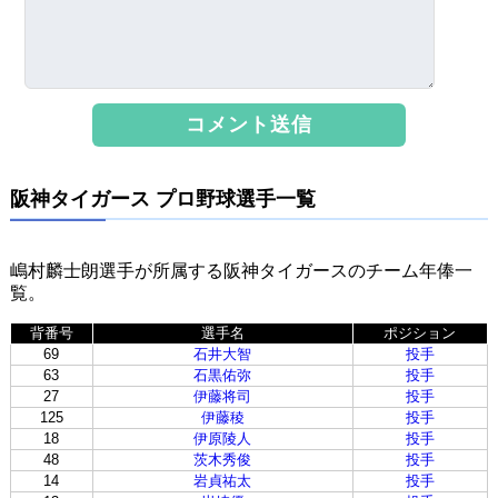
阪神タイガース プロ野球選手一覧
嶋村麟士朗選手が所属する阪神タイガースのチーム年俸一
覧。
背番号
選手名
ポジション
69
石井大智
投手
63
石黒佑弥
投手
27
伊藤将司
投手
125
伊藤稜
投手
18
伊原陵人
投手
48
茨木秀俊
投手
14
岩貞祐太
投手