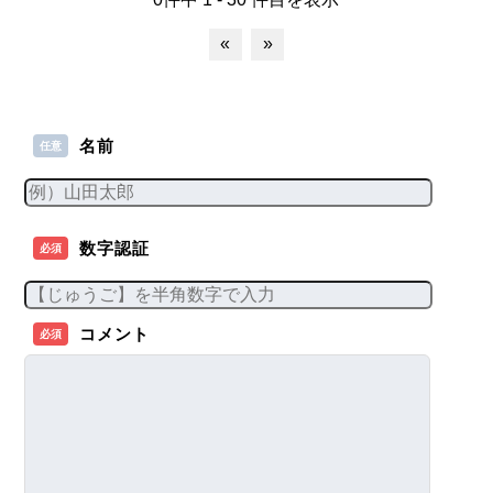
«
»
名前
任意
数字認証
必須
コメント
必須