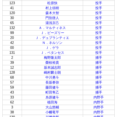
123
松原快
投手
41
村上頌樹
投手
120
森木大智
投手
30
門別啓人
投手
65
湯浅京己
投手
132
Ａ．マルティネス
投手
99
Ｊ．ビーズリー
投手
20
Ｊ．デュプランティエ
投手
42
Ｎ．ネルソン
投手
00
Ｊ．ゲラ
投手
131
Ｊ．ベタンセス
投手
2
梅野隆太郎
捕手
39
榮枝裕貴
捕手
12
坂本誠志郎
捕手
128
嶋村麟士朗
捕手
68
中川勇斗
捕手
57
長坂拳弥
捕手
59
藤田健斗
捕手
43
町田隼乙
捕手
33
糸原健斗
内野手
62
植田海
内野手
3
大山悠輔
内野手
38
小幡竜平
内野手