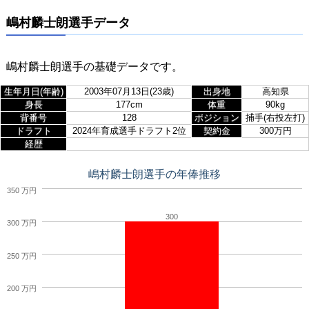
嶋村麟士朗選手データ
嶋村麟士朗選手の基礎データです。
生年月日(年齢)
2003年07月13日(23歳)
出身地
高知県
身長
177cm
体重
90kg
背番号
128
ポジション
捕手(右投左打)
ドラフト
2024年育成選手ドラフト2位
契約金
300万円
経歴
嶋村麟士朗選手の年俸推移
350 万円
300
300 万円
250 万円
200 万円