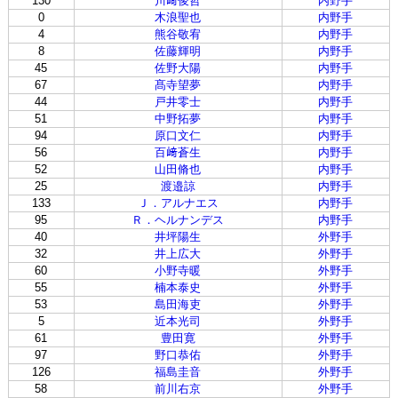
130
川﨑俊哲
内野手
0
木浪聖也
内野手
4
熊谷敬宥
内野手
8
佐藤輝明
内野手
45
佐野大陽
内野手
67
髙寺望夢
内野手
44
戸井零士
内野手
51
中野拓夢
内野手
94
原口文仁
内野手
56
百﨑蒼生
内野手
52
山田脩也
内野手
25
渡邉諒
内野手
133
Ｊ．アルナエス
内野手
95
Ｒ．ヘルナンデス
内野手
40
井坪陽生
外野手
32
井上広大
外野手
60
小野寺暖
外野手
55
楠本泰史
外野手
53
島田海吏
外野手
5
近本光司
外野手
61
豊田寛
外野手
97
野口恭佑
外野手
126
福島圭音
外野手
58
前川右京
外野手