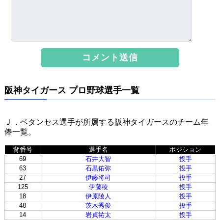
阪神タイガース プロ野球選手一覧
Ｊ．ベタンセス選手が所属する阪神タイガースのチーム年
俸一覧。
背番号
選手名
ポジション
69
石井大智
投手
63
石黒佑弥
投手
27
伊藤将司
投手
125
伊藤稜
投手
18
伊原陵人
投手
48
茨木秀俊
投手
14
岩貞祐太
投手