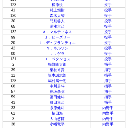
123
松原快
投手
41
村上頌樹
投手
120
森木大智
投手
30
門別啓人
投手
65
湯浅京己
投手
132
Ａ．マルティネス
投手
99
Ｊ．ビーズリー
投手
20
Ｊ．デュプランティエ
投手
42
Ｎ．ネルソン
投手
00
Ｊ．ゲラ
投手
131
Ｊ．ベタンセス
投手
2
梅野隆太郎
捕手
39
榮枝裕貴
捕手
12
坂本誠志郎
捕手
128
嶋村麟士朗
捕手
68
中川勇斗
捕手
57
長坂拳弥
捕手
59
藤田健斗
捕手
43
町田隼乙
捕手
33
糸原健斗
内野手
62
植田海
内野手
3
大山悠輔
内野手
38
小幡竜平
内野手