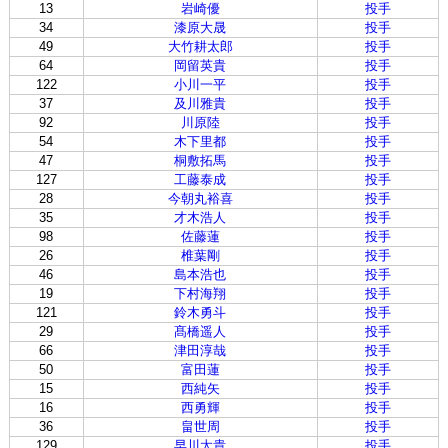
13
岩崎優
投手
34
漆原大晟
投手
49
大竹耕太郎
投手
64
岡留英貴
投手
122
小川一平
投手
37
及川雅貴
投手
92
川原陸
投手
54
木下里都
投手
47
桐敷拓馬
投手
127
工藤泰成
投手
28
今朝丸裕喜
投手
35
才木浩人
投手
98
佐藤蓮
投手
26
椎葉剛
投手
46
島本浩也
投手
19
下村海翔
投手
121
鈴木勇斗
投手
29
髙橋遥人
投手
66
津田淳哉
投手
50
富田蓮
投手
15
西純矢
投手
16
西勇輝
投手
36
畠世周
投手
129
早川太貴
投手