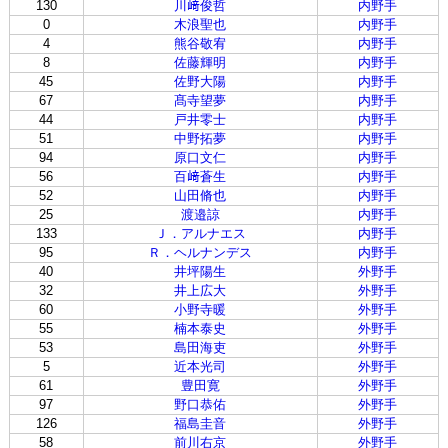
130
川﨑俊哲
内野手
0
木浪聖也
内野手
4
熊谷敬宥
内野手
8
佐藤輝明
内野手
45
佐野大陽
内野手
67
髙寺望夢
内野手
44
戸井零士
内野手
51
中野拓夢
内野手
94
原口文仁
内野手
56
百﨑蒼生
内野手
52
山田脩也
内野手
25
渡邉諒
内野手
133
Ｊ．アルナエス
内野手
95
Ｒ．ヘルナンデス
内野手
40
井坪陽生
外野手
32
井上広大
外野手
60
小野寺暖
外野手
55
楠本泰史
外野手
53
島田海吏
外野手
5
近本光司
外野手
61
豊田寛
外野手
97
野口恭佑
外野手
126
福島圭音
外野手
58
前川右京
外野手