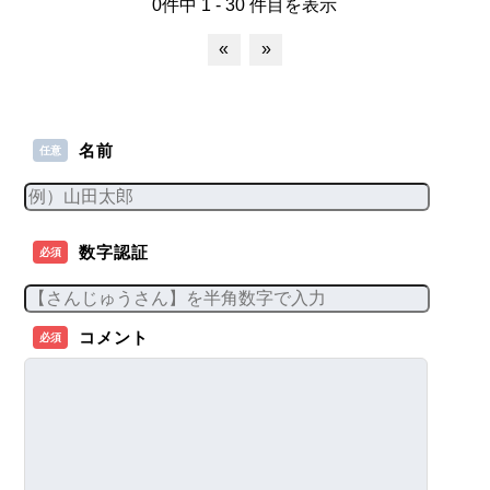
0件中 1 - 30 件目を表示
«
»
名前
任意
数字認証
必須
コメント
必須