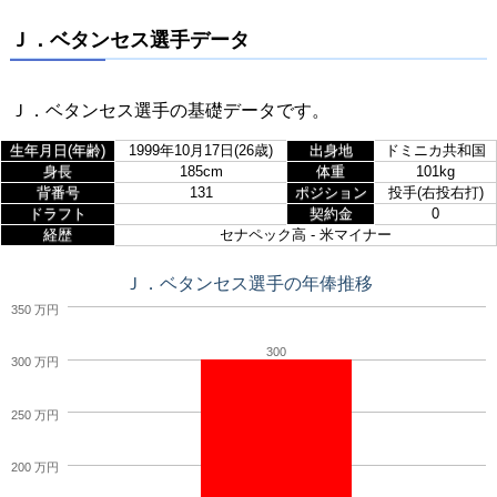
Ｊ．ベタンセス選手データ
Ｊ．ベタンセス選手の基礎データです。
生年月日(年齢)
1999年10月17日(26歳)
出身地
ドミニカ共和国
身長
185cm
体重
101kg
背番号
131
ポジション
投手(右投右打)
ドラフト
契約金
0
経歴
セナペック高 - 米マイナー
Ｊ．ベタンセス選手の年俸推移
350 万円
300
300 万円
250 万円
200 万円