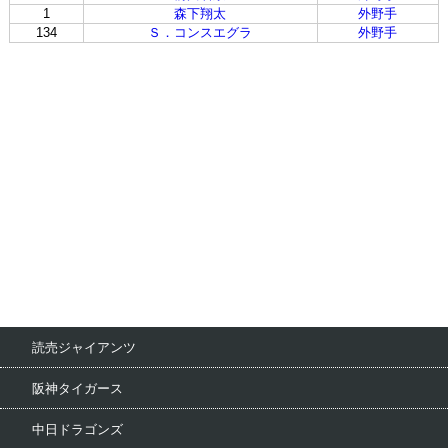
1
森下翔太
外野手
134
Ｓ．コンスエグラ
外野手
読売ジャイアンツ
阪神タイガース
中日ドラゴンズ