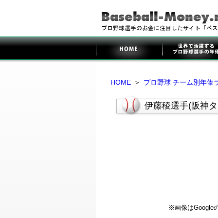
HOME
＞
プロ野球 チーム別年俸
伊藤稜選手(阪神タ
※画像はGoog