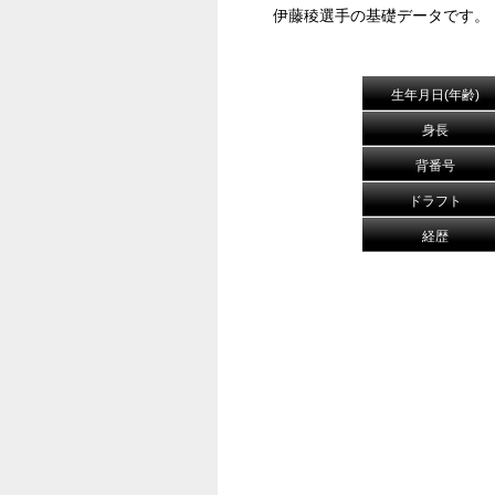
伊藤稜選手の基礎データです。
生年月日(年齢)
身長
背番号
ドラフト
経歴