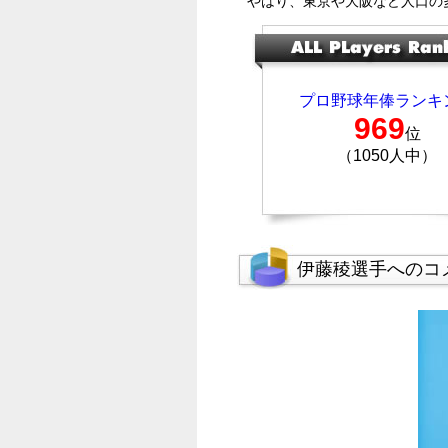
やはり、東京や大阪など人口の
プロ野球年俸ランキ
969
位
（1050人中）
伊藤稜選手へのコ