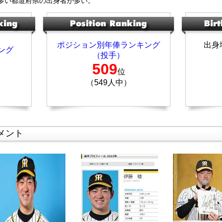
多い都道府県の出身者が多い。
ポジション別年俸ランキング
出身
ング
（投手）
509
位
（549人中）
メント