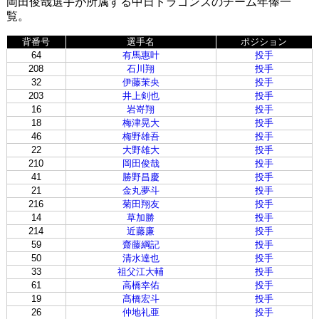
岡田俊哉選手が所属する中日ドラゴンズのチーム年俸一
覧。
背番号
選手名
ポジション
64
有馬惠叶
投手
208
石川翔
投手
32
伊藤茉央
投手
203
井上剣也
投手
16
岩嵜翔
投手
18
梅津晃大
投手
46
梅野雄吾
投手
22
大野雄大
投手
210
岡田俊哉
投手
41
勝野昌慶
投手
21
金丸夢斗
投手
216
菊田翔友
投手
14
草加勝
投手
214
近藤廉
投手
59
齋藤綱記
投手
50
清水達也
投手
33
祖父江大輔
投手
61
高橋幸佑
投手
19
髙橋宏斗
投手
26
仲地礼亜
投手