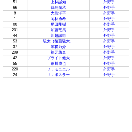
51
上林誠知
外野手
66
鵜飼航丞
外野手
8
大島洋平
外野手
1
岡林勇希
外野手
00
尾田剛樹
外野手
201
加藤竜馬
外野手
44
川越誠司
外野手
53
駿太（後藤駿太）
外野手
37
濱将乃介
外野手
209
福元悠真
外野手
42
ブライト健太
外野手
55
細川成也
外野手
220
Ｃ．モニエル
外野手
24
Ｊ．ボスラー
外野手