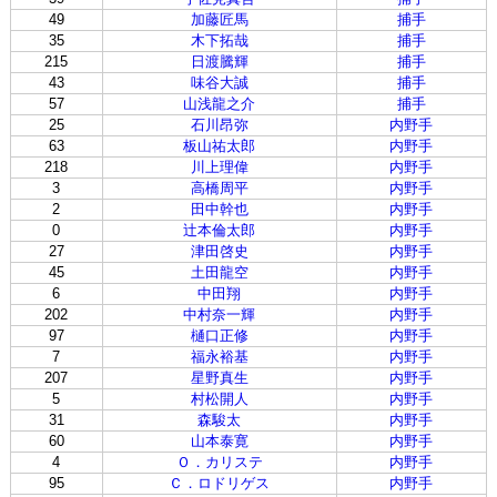
49
加藤匠馬
捕手
35
木下拓哉
捕手
215
日渡騰輝
捕手
43
味谷大誠
捕手
57
山浅龍之介
捕手
25
石川昂弥
内野手
63
板山祐太郎
内野手
218
川上理偉
内野手
3
高橋周平
内野手
2
田中幹也
内野手
0
辻本倫太郎
内野手
27
津田啓史
内野手
45
土田龍空
内野手
6
中田翔
内野手
202
中村奈一輝
内野手
97
樋口正修
内野手
7
福永裕基
内野手
207
星野真生
内野手
5
村松開人
内野手
31
森駿太
内野手
60
山本泰寛
内野手
4
Ｏ．カリステ
内野手
95
Ｃ．ロドリゲス
内野手