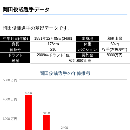
岡田俊哉選手データ
岡田俊哉選手の基礎データです。
生年月日(年齢)
1991年12月05日(34歳)
出身地
和歌山県
身長
178cm
体重
69kg
背番号
210
ポジション
投手(左投左打)
ドラフト
2009年ドラフト1位
契約金
8000万円
経歴
智弁和歌山高
岡田俊哉選手の年俸推移
5000 万円
4200
4000 万円
3150
3000 万円
2400