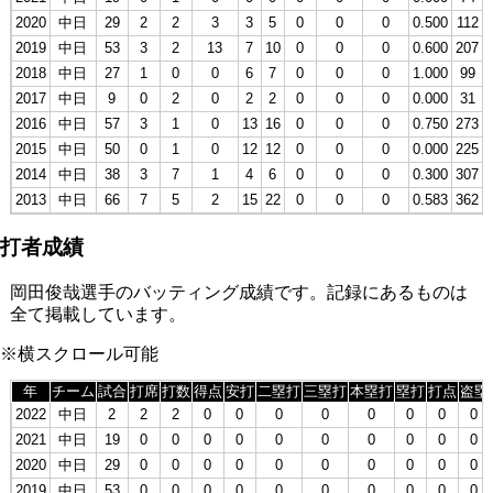
2020
中日
29
2
2
3
3
5
0
0
0
0.500
112
2019
中日
53
3
2
13
7
10
0
0
0
0.600
207
2018
中日
27
1
0
0
6
7
0
0
0
1.000
99
2017
中日
9
0
2
0
2
2
0
0
0
0.000
31
2016
中日
57
3
1
0
13
16
0
0
0
0.750
273
2015
中日
50
0
1
0
12
12
0
0
0
0.000
225
2014
中日
38
3
7
1
4
6
0
0
0
0.300
307
2013
中日
66
7
5
2
15
22
0
0
0
0.583
362
打者成績
岡田俊哉選手のバッティング成績です。記録にあるものは
全て掲載しています。
※横スクロール可能
年
チーム
試合
打席
打数
得点
安打
二塁打
三塁打
本塁打
塁打
打点
盗塁
2022
中日
2
2
2
0
0
0
0
0
0
0
0
2021
中日
19
0
0
0
0
0
0
0
0
0
0
2020
中日
29
0
0
0
0
0
0
0
0
0
0
2019
中日
53
0
0
0
0
0
0
0
0
0
0