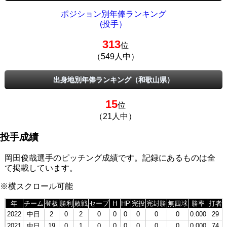
ポジション別年俸ランキング
(投手）
313
位
（549人中）
出身地別年俸ランキング（和歌山県）
15
位
（21人中）
投手成績
岡田俊哉選手のピッチング成績です。記録にあるものは全
て掲載しています。
※横スクロール可能
年
チーム
登板
勝利
敗戦
セーブ
H
HP
完投
完封勝
無四球
勝率
打者
2022
中日
2
0
2
0
0
0
0
0
0
0.000
29
2021
中日
19
0
1
0
0
0
0
0
0
0.000
74