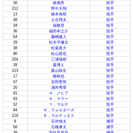
30
根尾昂
投手
212
野中天翔
投手
13
橋本侑樹
投手
48
土生翔太
投手
34
福敬登
投手
36
福田幸之介
投手
54
藤嶋健人
投手
29
松木平優太
投手
38
松葉貴大
投手
90
松山晋也
投手
204
三浦瑞樹
投手
28
森博人
投手
213
森山暁生
投手
17
柳裕也
投手
47
吉田聖弥
投手
20
涌井秀章
投手
91
Ｈ．メヒア
投手
93
Ｋ．マラー
投手
52
Ｙ．マルテ
投手
94
Ｎ．ウォルターズ
投手
219
Ｒ．マルティネス
投手
9
石伊雄太
捕手
58
石橋康太
捕手
39
宇佐見真吾
捕手