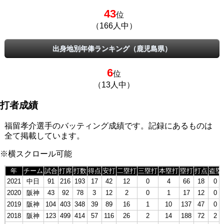
43
位
（166人中）
出身地別年俸ランキング（鹿児島県）
6
位
（13人中）
打者成績
福留孝介選手のバッティング成績です。記録にあるものは
全て掲載しています。
※横スクロール可能
年
チーム
試合
打席
打数
得点
安打
二塁打
三塁打
本塁打
塁打
打点
盗塁
2021
中日
91
216
193
17
42
12
0
4
66
18
0
2020
阪神
43
92
78
3
12
2
0
1
17
12
0
2019
阪神
104
403
348
39
89
16
1
10
137
47
0
2018
阪神
123
499
414
57
116
26
2
14
188
72
2