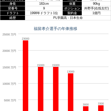
身長
182cm
体重
90kg
背番号
9
ポジション
外野手(右投左打)
ドラフト
1998年ドラフト1位
契約金
1億円
経歴
PL学園高 - 日本生命
福留孝介選手の年俸推移
25000 万円
23000
20000 万円
15000
15000
15000 万円
13000
10000 万円
5000 万円
3300
3000