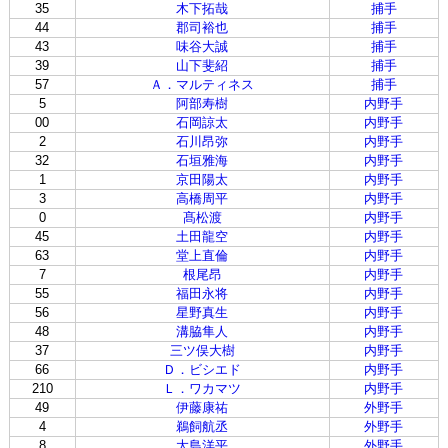
35
木下拓哉
捕手
44
郡司裕也
捕手
43
味谷大誠
捕手
39
山下斐紹
捕手
57
Ａ．マルティネス
捕手
5
阿部寿樹
内野手
00
石岡諒太
内野手
2
石川昂弥
内野手
32
石垣雅海
内野手
1
京田陽太
内野手
3
高橋周平
内野手
0
髙松渡
内野手
45
土田龍空
内野手
63
堂上直倫
内野手
7
根尾昂
内野手
55
福田永将
内野手
56
星野真生
内野手
48
溝脇隼人
内野手
37
三ツ俣大樹
内野手
66
Ｄ．ビシエド
内野手
210
Ｌ．ワカマツ
内野手
49
伊藤康祐
外野手
4
鵜飼航丞
外野手
8
大島洋平
外野手