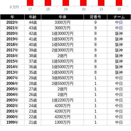
0 万円
17
18
19
20
21
22
年
年齢
年俸
背番号
チーム
2022
年
44歳
3300万円
9
中日
2021
年
43歳
3000万円
9
中日
2020
年
42歳
1億3000万円
8
阪神
2019
年
41歳
1億5000万円
8
阪神
2018
年
40歳
1億5000万円
8
阪神
2017
年
39歳
2億3000万円
8
阪神
2016
年
38歳
2億円
8
阪神
2015
年
37歳
1億5000万円
8
阪神
2014
年
36歳
1億5000万円
8
阪神
2013
年
35歳
1億5000万円
8
阪神
2007
年
29歳
3億8500万円
1
中日
2006
年
28歳
2億5500万円
1
中日
2005
年
27歳
2億円
1
中日
2004
年
26歳
2億円
1
中日
2003
年
25歳
1億2200万円
1
中日
2002
年
24歳
4200万円
1
中日
2001
年
23歳
4200万円
1
中日
2000
年
22歳
4200万円
1
中日
1999
年
21歳
1300万円
1
中日