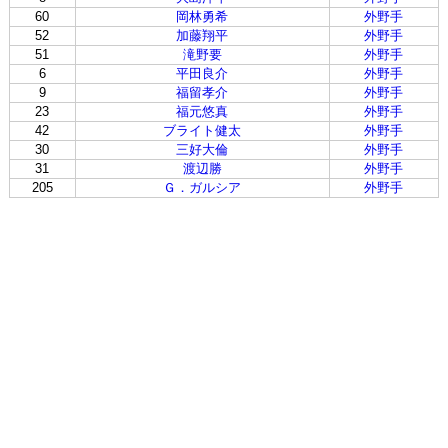
60
岡林勇希
外野手
52
加藤翔平
外野手
51
滝野要
外野手
6
平田良介
外野手
9
福留孝介
外野手
23
福元悠真
外野手
42
ブライト健太
外野手
30
三好大倫
外野手
31
渡辺勝
外野手
205
Ｇ．ガルシア
外野手