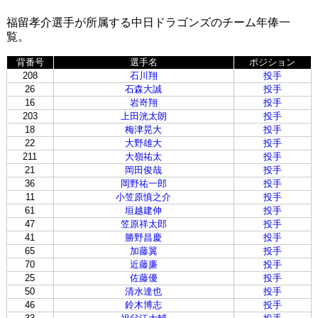
福留孝介選手が所属する中日ドラゴンズのチーム年俸一
覧。
背番号
選手名
ポジション
208
石川翔
投手
26
石森大誠
投手
16
岩嵜翔
投手
203
上田洸太朗
投手
18
梅津晃大
投手
22
大野雄大
投手
211
大嶺祐太
投手
21
岡田俊哉
投手
36
岡野祐一郎
投手
11
小笠原慎之介
投手
61
垣越建伸
投手
47
笠原祥太郎
投手
41
勝野昌慶
投手
65
加藤翼
投手
70
近藤廉
投手
25
佐藤優
投手
50
清水達也
投手
46
鈴木博志
投手