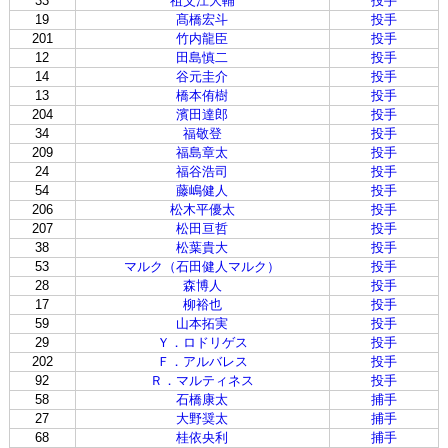
33
祖父江大輔
投手
19
髙橋宏斗
投手
201
竹内龍臣
投手
12
田島慎二
投手
14
谷元圭介
投手
13
橋本侑樹
投手
204
濱田達郎
投手
34
福敬登
投手
209
福島章太
投手
24
福谷浩司
投手
54
藤嶋健人
投手
206
松木平優太
投手
207
松田亘哲
投手
38
松葉貴大
投手
53
マルク（石田健人マルク）
投手
28
森博人
投手
17
柳裕也
投手
59
山本拓実
投手
29
Ｙ．ロドリゲス
投手
202
Ｆ．アルバレス
投手
92
Ｒ．マルティネス
投手
58
石橋康太
捕手
27
大野奨太
捕手
68
桂依央利
捕手