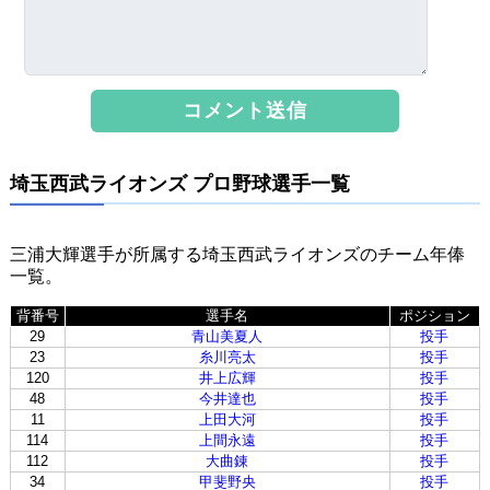
埼玉西武ライオンズ プロ野球選手一覧
三浦大輝選手が所属する埼玉西武ライオンズのチーム年俸
一覧。
背番号
選手名
ポジション
29
青山美夏人
投手
23
糸川亮太
投手
120
井上広輝
投手
48
今井達也
投手
11
上田大河
投手
114
上間永遠
投手
112
大曲錬
投手
34
甲斐野央
投手