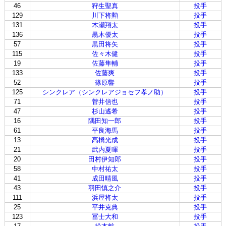
46
狩生聖真
投手
129
川下将勲
投手
131
木瀬翔太
投手
136
黒木優太
投手
57
黒田将矢
投手
115
佐々木健
投手
19
佐藤隼輔
投手
133
佐藤爽
投手
52
篠原響
投手
125
シンクレア（シンクレアジョセフ孝ノ助）
投手
71
菅井信也
投手
47
杉山遙希
投手
16
隅田知一郎
投手
61
平良海馬
投手
13
髙橋光成
投手
21
武内夏暉
投手
20
田村伊知郎
投手
58
中村祐太
投手
41
成田晴風
投手
43
羽田慎之介
投手
111
浜屋将太
投手
25
平井克典
投手
123
冨士大和
投手