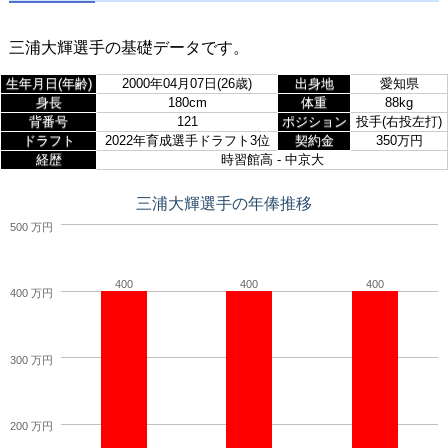
三浦大輝選手の基礎データです。
生年月日(年齢)
2000年04月07日(26歳)
出身地
愛知県
身長
180cm
体重
88kg
背番号
121
ポジション
投手(右投左打)
ドラフト
2022年育成選手ドラフト3位
契約金
350万円
経歴
時習館高 - 中京大
三浦大輝選手の年俸推移
500 万円
400
400
400
400 万円
300 万円
200 万円