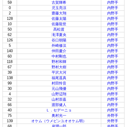
59
古賀輝希
内野手
0
児玉亮涼
内野手
2
齋藤大翔
内野手
128
佐藤太陽
内野手
10
佐藤龍世
内野手
50
髙松渡
内野手
62
滝澤夏央
内野手
126
谷口朝陽
内野手
5
外崎修汰
内野手
140
仲田慶介
内野手
60
中村剛也
内野手
118
野村和輝
内野手
67
野村大樹
内野手
39
平沢大河
内野手
138
福尾遥真
内野手
99
村田怜音
内野手
30
元山飛優
内野手
4
山野辺翔
内野手
32
山村崇嘉
内野手
66
渡部健人
内野手
40
Ｌ．セデーニョ
内野手
75
奥村光一
外野手
139
オケム（ウメビンユオオケム明）
外野手
68
岸潤一郎
外野手