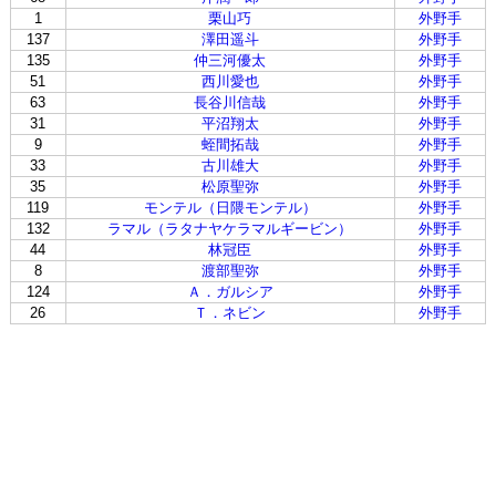
1
栗山巧
外野手
137
澤田遥斗
外野手
135
仲三河優太
外野手
51
西川愛也
外野手
63
長谷川信哉
外野手
31
平沼翔太
外野手
9
蛭間拓哉
外野手
33
古川雄大
外野手
35
松原聖弥
外野手
119
モンテル（日隈モンテル）
外野手
132
ラマル（ラタナヤケラマルギービン）
外野手
44
林冠臣
外野手
8
渡部聖弥
外野手
124
Ａ．ガルシア
外野手
26
Ｔ．ネビン
外野手