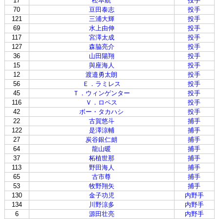
17
松本航
投手
70
豆田泰志
投手
121
三浦大輝
投手
69
水上由伸
投手
117
宮澤太成
投手
127
森脇亮介
投手
36
山田陽翔
投手
15
與座海人
投手
12
渡邉勇太朗
投手
56
Ｅ．ラミレス
投手
45
Ｔ．ウィンゲンター
投手
116
Ｖ．ロペス
投手
42
ボー・タカハシ
投手
22
古賀悠斗
捕手
122
是澤涼輔
捕手
27
炭谷銀仁朗
捕手
64
龍山暖
捕手
37
柘植世那
捕手
113
野田海人
捕手
65
古市尊
捕手
53
牧野翔矢
捕手
130
金子功児
内野手
134
川野涼多
内野手
6
源田壮亮
内野手