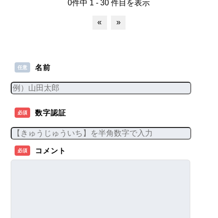
0件中 1 - 30 件目を表示
«
»
名前
任意
数字認証
必須
コメント
必須