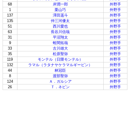
68
岸潤一郎
外野手
1
栗山巧
外野手
137
澤田遥斗
外野手
135
仲三河優太
外野手
51
西川愛也
外野手
63
長谷川信哉
外野手
31
平沼翔太
外野手
9
蛭間拓哉
外野手
33
古川雄大
外野手
35
松原聖弥
外野手
119
モンテル（日隈モンテル）
外野手
132
ラマル（ラタナヤケラマルギービン）
外野手
44
林冠臣
外野手
8
渡部聖弥
外野手
124
Ａ．ガルシア
外野手
26
Ｔ．ネビン
外野手