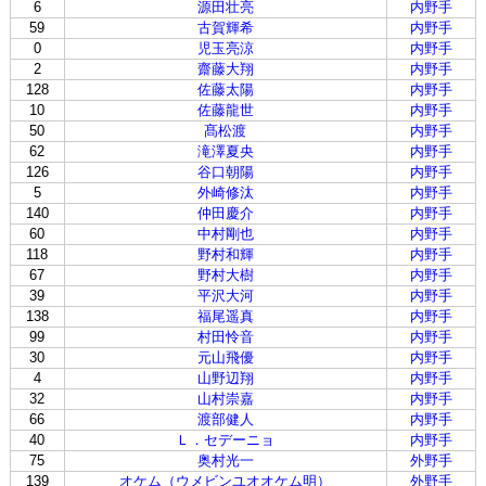
6
源田壮亮
内野手
59
古賀輝希
内野手
0
児玉亮涼
内野手
2
齋藤大翔
内野手
128
佐藤太陽
内野手
10
佐藤龍世
内野手
50
髙松渡
内野手
62
滝澤夏央
内野手
126
谷口朝陽
内野手
5
外崎修汰
内野手
140
仲田慶介
内野手
60
中村剛也
内野手
118
野村和輝
内野手
67
野村大樹
内野手
39
平沢大河
内野手
138
福尾遥真
内野手
99
村田怜音
内野手
30
元山飛優
内野手
4
山野辺翔
内野手
32
山村崇嘉
内野手
66
渡部健人
内野手
40
Ｌ．セデーニョ
内野手
75
奥村光一
外野手
139
オケム（ウメビンユオオケム明）
外野手