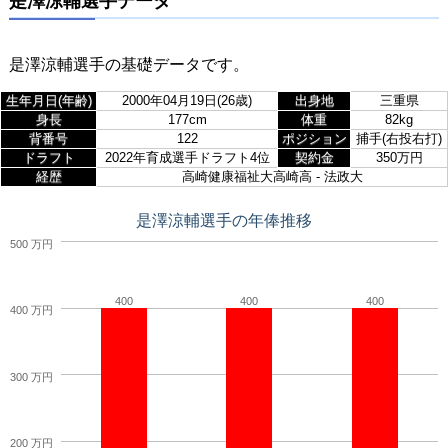
是澤涼輔選手データ
是澤涼輔選手の基礎データです。
生年月日(年齢)
2000年04月19日(26歳)
出身地
三重県
身長
177cm
体重
82kg
背番号
122
ポジション
捕手(右投右打)
ドラフト
2022年育成選手ドラフト4位
契約金
350万円
経歴
高崎健康福祉大高崎高 - 法政大
是澤涼輔選手の年俸推移
500 万円
400
400
400
400 万円
300 万円
200 万円