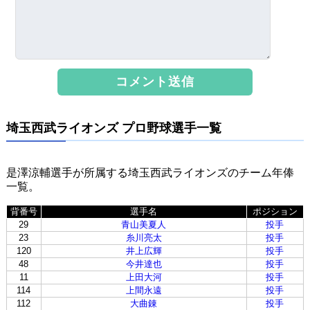
埼玉西武ライオンズ プロ野球選手一覧
是澤涼輔選手が所属する埼玉西武ライオンズのチーム年俸
一覧。
背番号
選手名
ポジション
29
青山美夏人
投手
23
糸川亮太
投手
120
井上広輝
投手
48
今井達也
投手
11
上田大河
投手
114
上間永遠
投手
112
大曲錬
投手