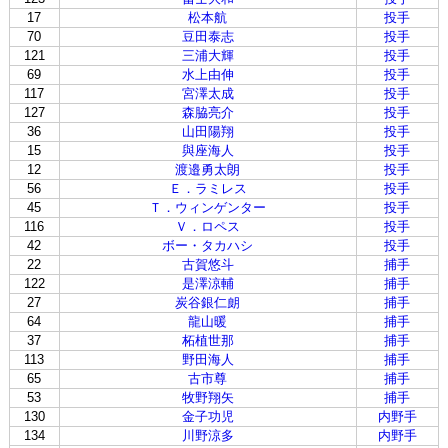
17
松本航
投手
70
豆田泰志
投手
121
三浦大輝
投手
69
水上由伸
投手
117
宮澤太成
投手
127
森脇亮介
投手
36
山田陽翔
投手
15
與座海人
投手
12
渡邉勇太朗
投手
56
Ｅ．ラミレス
投手
45
Ｔ．ウィンゲンター
投手
116
Ｖ．ロペス
投手
42
ボー・タカハシ
投手
22
古賀悠斗
捕手
122
是澤涼輔
捕手
27
炭谷銀仁朗
捕手
64
龍山暖
捕手
37
柘植世那
捕手
113
野田海人
捕手
65
古市尊
捕手
53
牧野翔矢
捕手
130
金子功児
内野手
134
川野涼多
内野手