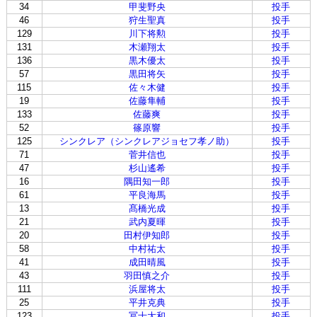
34
甲斐野央
投手
46
狩生聖真
投手
129
川下将勲
投手
131
木瀬翔太
投手
136
黒木優太
投手
57
黒田将矢
投手
115
佐々木健
投手
19
佐藤隼輔
投手
133
佐藤爽
投手
52
篠原響
投手
125
シンクレア（シンクレアジョセフ孝ノ助）
投手
71
菅井信也
投手
47
杉山遙希
投手
16
隅田知一郎
投手
61
平良海馬
投手
13
髙橋光成
投手
21
武内夏暉
投手
20
田村伊知郎
投手
58
中村祐太
投手
41
成田晴風
投手
43
羽田慎之介
投手
111
浜屋将太
投手
25
平井克典
投手
123
冨士大和
投手