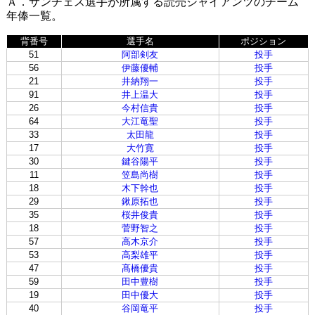
Ａ．サンチェス選手が所属する読売ジャイアンツのチーム
年俸一覧。
背番号
選手名
ポジション
51
阿部剣友
投手
56
伊藤優輔
投手
21
井納翔一
投手
91
井上温大
投手
26
今村信貴
投手
64
大江竜聖
投手
33
太田龍
投手
17
大竹寛
投手
30
鍵谷陽平
投手
11
笠島尚樹
投手
18
木下幹也
投手
29
鍬原拓也
投手
35
桜井俊貴
投手
18
菅野智之
投手
57
高木京介
投手
53
高梨雄平
投手
47
髙橋優貴
投手
59
田中豊樹
投手
19
田中優大
投手
40
谷岡竜平
投手