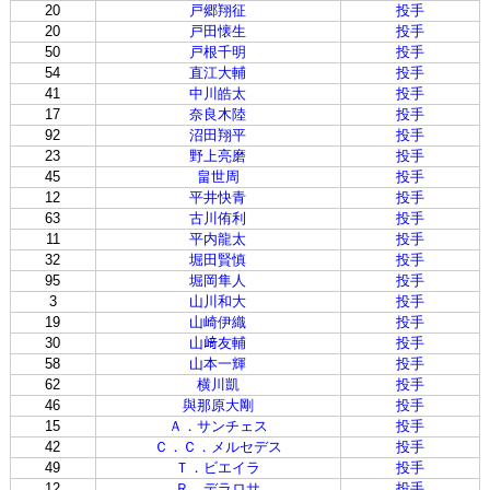
20
戸郷翔征
投手
20
戸田懐生
投手
50
戸根千明
投手
54
直江大輔
投手
41
中川皓太
投手
17
奈良木陸
投手
92
沼田翔平
投手
23
野上亮磨
投手
45
畠世周
投手
12
平井快青
投手
63
古川侑利
投手
11
平内龍太
投手
32
堀田賢慎
投手
95
堀岡隼人
投手
3
山川和大
投手
19
山崎伊織
投手
30
山﨑友輔
投手
58
山本一輝
投手
62
横川凱
投手
46
與那原大剛
投手
15
Ａ．サンチェス
投手
42
Ｃ．Ｃ．メルセデス
投手
49
Ｔ．ビエイラ
投手
12
Ｒ．デラロサ
投手