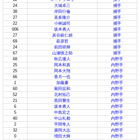
24
大城卓三
捕手
38
岸田行倫
捕手
27
喜多隆介
捕手
22
小林誠司
捕手
006
坂本勇人
捕手
27
炭谷銀仁朗
捕手
69
萩原哲
捕手
24
前田研輝
捕手
67
山瀬慎之助
捕手
68
秋広優人
内野手
25
岡本和真
内野手
25
岡本大翔
内野手
66
香月一也
内野手
1
加藤廉
内野手
60
菊田拡和
内野手
52
北村拓己
内野手
21
黒田響生
内野手
6
坂本勇人
内野手
5
中島宏之
内野手
40
中山礼都
内野手
2
平間隼人
内野手
32
廣岡大志
内野手
0
増田大輝
内野手