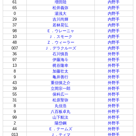
61
増田陸
内野手
65
松井義弥
内野手
0
湯浅大
内野手
29
吉川尚輝
内野手
37
若林晃弘
内野手
98
Ｅ．ウレーニャ
内野手
10
Ｊ．スモーク
内野手
48
Ｚ．ウィーラー
内野手
007
Ｊ．デラクルーズ
内野手
36
石川慎吾
外野手
97
伊藤海斗
外野手
13
梶谷隆幸
外野手
8
加藤壮太
外野手
9
亀井善行
外野手
43
重信慎之介
外野手
39
立岡宗一郎
外野手
55
保科広一
外野手
31
松原聖弥
外野手
8
丸佳浩
外野手
9
八百板卓丸
外野手
99
山下航汰
外野手
2
陽岱鋼
外野手
44
Ｅ．テームズ
外野手
013
Ｊ．ティマ
外野手