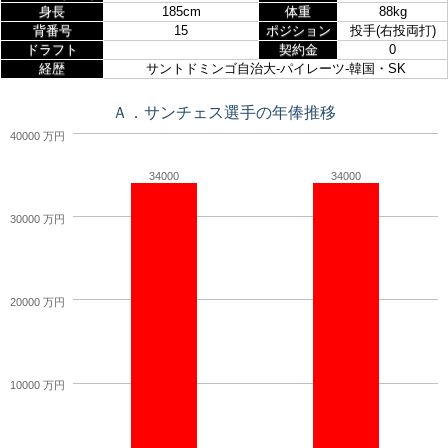
身長
185cm
体重
88kg
背番号
15
ポジション
投手(右投両打)
ドラフト
契約金
0
経歴
サントドミンゴ自治大-パイレーツ-韓国・SK
Ａ．サンチェス選手の年俸推移
40000 万円
34000
34000
30000 万円
20000 万円
10000 万円