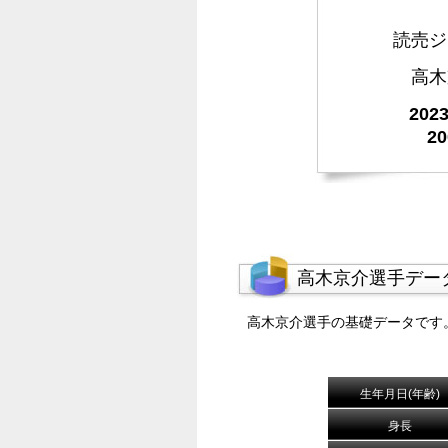
読売ジ
高木
20
2
高木京介選手デー
高木京介選手の基礎データです
生年月日(年齢)
身長