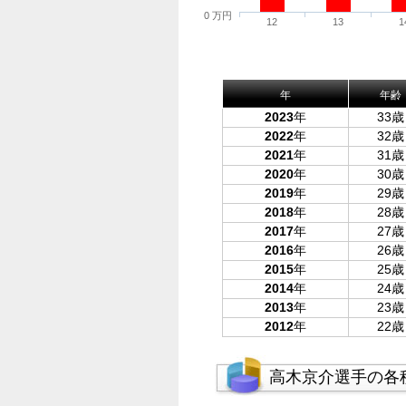
0 万円
12
13
1
年
年齢
2023
年
33歳
2022
年
32歳
2021
年
31歳
2020
年
30歳
2019
年
29歳
2018
年
28歳
2017
年
27歳
2016
年
26歳
2015
年
25歳
2014
年
24歳
2013
年
23歳
2012
年
22歳
高木京介選手の各