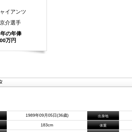
ャイアンツ
京介選手
23年の年俸
000万円
タ
。
1989年09月05日(36歳)
出身地
183cm
体重