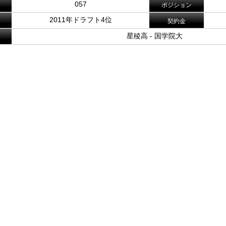
057
ポジション
2011年ドラフト4位
契約金
星稜高 - 国学院大