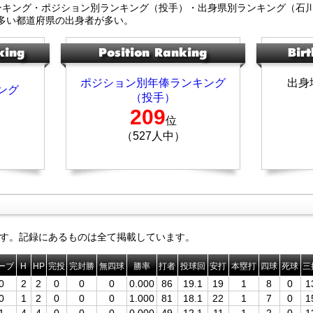
ンキング・ポジション別ランキング（投手）・出身県別ランキング（石
多い都道府県の出身者が多い。
ポジション別年俸ランキング
出身
ング
（投手）
209
位
（527人中）
す。記録にあるものは全て掲載しています。
ーブ
H
HP
完投
完封勝
無四球
勝率
打者
投球回
安打
本塁打
四球
死球
三
0
2
2
0
0
0
0.000
86
19.1
19
1
8
0
1
0
1
2
0
0
0
1.000
81
18.1
22
1
7
0
1