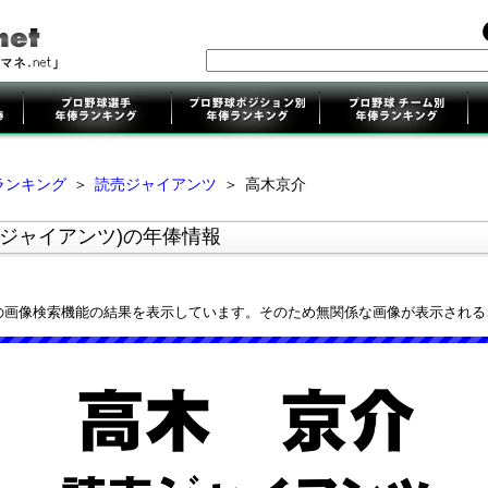
ランキング
＞
読売ジャイアンツ
＞
高木京介
売ジャイアンツ)の年俸情報
leの画像検索機能の結果を表示しています。そのため無関係な画像が表示され