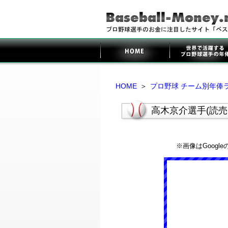
HOME
＞
プロ野球 チーム別年俸
高木京介選手(読
※画像はGoog