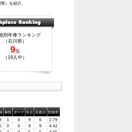
川県）を紹介。
地別年俸ランキング
（石川県）
9
位
（19人中）
振
暴投
ボーク
失点
自責点
防御率
3
1
0
9
6
2.79
5
0
0
9
9
4.42