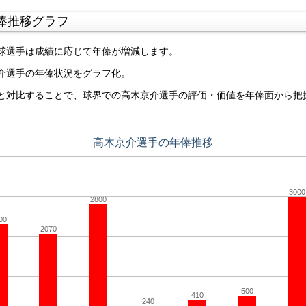
俸推移グラフ
球選手は成績に応じて年俸が増減します。
介選手の年俸状況をグラフ化。
と対比することで、球界での高木京介選手の評価・価値を年俸面から把
高木京介選手の年俸推移
3000
2800
00
2070
500
410
240