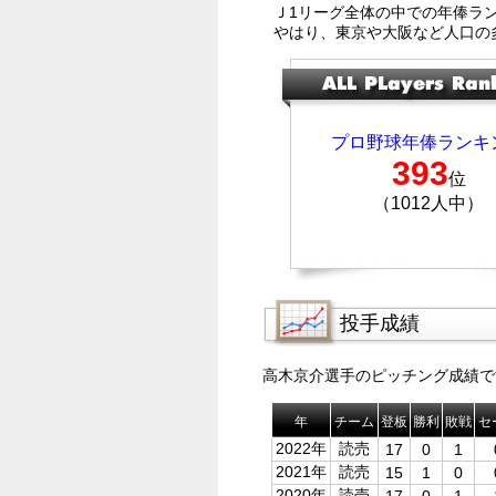
Ｊ1リーグ全体の中での年俸ラ
やはり、東京や大阪など人口の
プロ野球年俸ランキ
393
位
（1012人中）
投手成績
高木京介選手のピッチング成績で
年
チーム
登板
勝利
敗戦
セ
2022年
読売
17
0
1
2021年
読売
15
1
0
2020年
読売