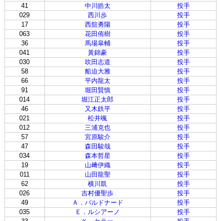
41
中川皓太
投手
029
西川歩
投手
17
西舘勇陽
投手
063
花田侑樹
投手
36
馬場皐輔
投手
041
黃錦豪
投手
030
吹田志道
投手
58
船迫大雅
投手
66
平内龍太
投手
91
堀田賢慎
投手
014
堀江正太郎
投手
46
又木鉄平
投手
021
松井颯
投手
012
三浦克也
投手
57
宮原駿介
投手
47
森田駿哉
投手
034
森本哲星
投手
19
山﨑伊織
投手
011
山田龍聖
投手
62
横川凱
投手
026
吉村優聖歩
投手
49
Ａ．バルドナード
投手
035
Ｅ．ルシアーノ
投手