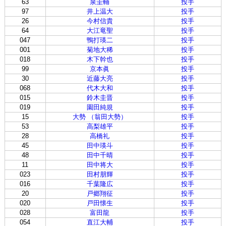
63
泉圭輔
投手
97
井上温大
投手
26
今村信貴
投手
64
大江竜聖
投手
047
鴨打瑛二
投手
001
菊地大稀
投手
018
木下幹也
投手
99
京本眞
投手
30
近藤大亮
投手
068
代木大和
投手
015
鈴木圭晋
投手
019
園田純規
投手
15
大勢 （翁田大勢）
投手
53
高梨雄平
投手
28
高橋礼
投手
45
田中瑛斗
投手
48
田中千晴
投手
11
田中将大
投手
023
田村朋輝
投手
016
千葉隆広
投手
20
戸郷翔征
投手
020
戸田懐生
投手
028
富田龍
投手
054
直江大輔
投手