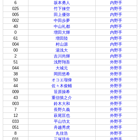
6
坂本勇人
内野手
025
竹下徠空
内野手
005
田上優弥
内野手
002
中田歩夢
内野手
40
中山礼都
内野手
0
増田大輝
内野手
61
増田陸
内野手
004
村山源
内野手
00
湯浅大
内野手
2
吉川尚輝
内野手
51
浅野翔吾
外野手
044
大城元
外野手
38
岡田悠希
外野手
50
オコエ瑠偉
外野手
44
佐々木俊輔
外野手
009
笹原操希
外野手
43
重信慎之介
外野手
003
鈴木大和
外野手
7
長野久義
外野手
12
萩尾匡也
外野手
033
平山功太
外野手
051
舟越秀虎
外野手
8
丸佳浩
外野手
031
三塚琉生
外野手