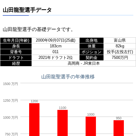
山田龍聖選手データ
山田龍聖選手の基礎データです。
生年月日(年齢)
2000年09月07日(25歳)
出身地
富山県
身長
183cm
体重
82kg
背番号
011
ポジション
投手(左投左打)
ドラフト
2021年ドラフト2位
契約金
7500万円
経歴
高岡商 - JR東日本
山田龍聖選手の年俸推移
1500 万円
1250 万円
1200
1100
1000
1000 万円
950
750 万円