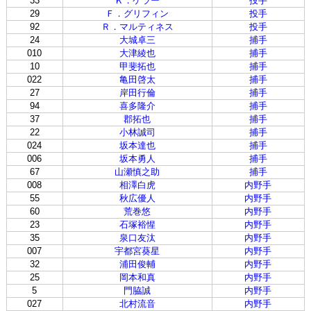
33
Ｋ．ケラー
投手
29
Ｆ．グリフィン
投手
92
Ｒ．マルティネス
投手
24
大城卓三
捕手
010
大津綾也
捕手
10
甲斐拓也
捕手
022
亀田啓太
捕手
27
岸田行倫
捕手
94
喜多隆介
捕手
37
郡拓也
捕手
22
小林誠司
捕手
024
坂本達也
捕手
006
坂本勇人
捕手
67
山瀬慎之助
捕手
008
相澤白虎
内野手
55
秋広優人
内野手
60
荒巻悠
内野手
23
石塚裕惺
内野手
35
泉口友汰
内野手
007
宇都宮葵星
内野手
32
浦田俊輔
内野手
25
岡本和真
内野手
5
門脇誠
内野手
027
北村流音
内野手