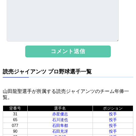
読売ジャイアンツ プロ野球選手一覧
山田龍聖選手が所属する読売ジャイアンツのチーム年俸一
覧。
背番号
選手名
ポジション
31
赤星優志
投手
65
石川達也
投手
077
石田隼都
投手
90
石田充冴
投手