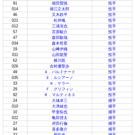
91
堀田賢慎
投手
014
堀江正太郎
投手
46
又木鉄平
投手
021
松井颯
投手
012
三浦克也
投手
57
宮原駿介
投手
47
森田駿哉
投手
034
森本哲星
投手
19
山﨑伊織
投手
011
山田龍聖
投手
62
横川凱
投手
026
吉村優聖歩
投手
49
Ａ．バルドナード
投手
035
Ｅ．ルシアーノ
投手
33
Ｋ．ケラー
投手
29
Ｆ．グリフィン
投手
92
Ｒ．マルティネス
投手
24
大城卓三
捕手
010
大津綾也
捕手
10
甲斐拓也
捕手
022
亀田啓太
捕手
27
岸田行倫
捕手
94
喜多隆介
捕手
37
郡拓也
捕手