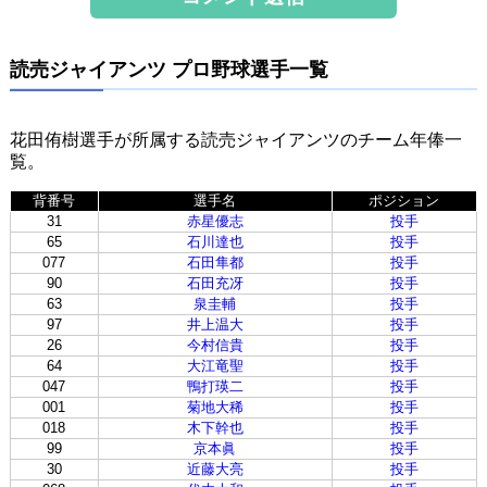
読売ジャイアンツ プロ野球選手一覧
花田侑樹選手が所属する読売ジャイアンツのチーム年俸一
覧。
背番号
選手名
ポジション
31
赤星優志
投手
65
石川達也
投手
077
石田隼都
投手
90
石田充冴
投手
63
泉圭輔
投手
97
井上温大
投手
26
今村信貴
投手
64
大江竜聖
投手
047
鴨打瑛二
投手
001
菊地大稀
投手
018
木下幹也
投手
99
京本眞
投手
30
近藤大亮
投手