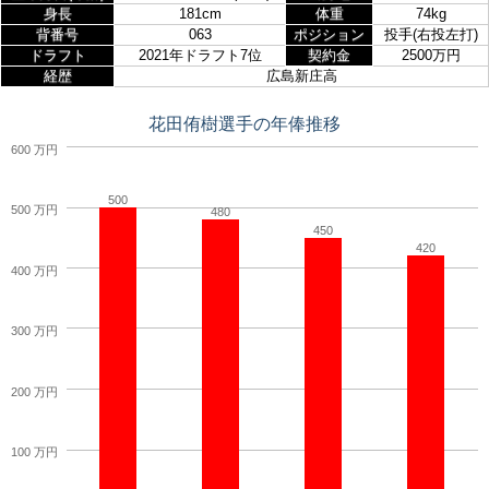
身長
181cm
体重
74kg
背番号
063
ポジション
投手(右投左打)
ドラフト
2021年ドラフト7位
契約金
2500万円
経歴
広島新庄高
花田侑樹選手の年俸推移
600 万円
500
500 万円
480
450
420
400 万円
300 万円
200 万円
100 万円