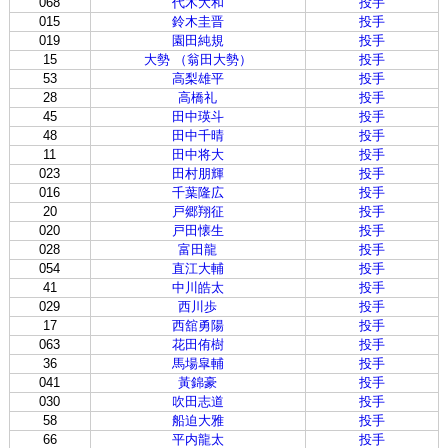
068
代木大和
投手
015
鈴木圭晋
投手
019
園田純規
投手
15
大勢 （翁田大勢）
投手
53
高梨雄平
投手
28
高橋礼
投手
45
田中瑛斗
投手
48
田中千晴
投手
11
田中将大
投手
023
田村朋輝
投手
016
千葉隆広
投手
20
戸郷翔征
投手
020
戸田懐生
投手
028
富田龍
投手
054
直江大輔
投手
41
中川皓太
投手
029
西川歩
投手
17
西舘勇陽
投手
063
花田侑樹
投手
36
馬場皐輔
投手
041
黃錦豪
投手
030
吹田志道
投手
58
船迫大雅
投手
66
平内龍太
投手