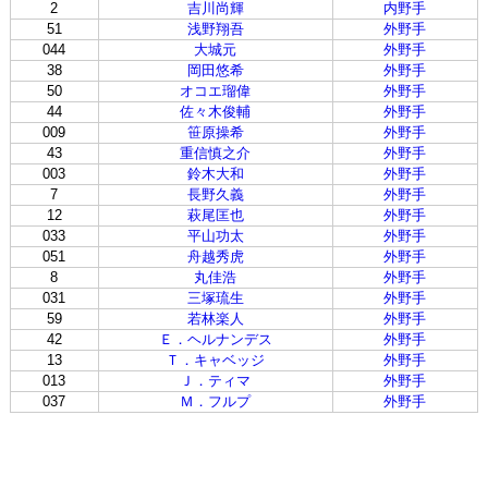
2
吉川尚輝
内野手
51
浅野翔吾
外野手
044
大城元
外野手
38
岡田悠希
外野手
50
オコエ瑠偉
外野手
44
佐々木俊輔
外野手
009
笹原操希
外野手
43
重信慎之介
外野手
003
鈴木大和
外野手
7
長野久義
外野手
12
萩尾匡也
外野手
033
平山功太
外野手
051
舟越秀虎
外野手
8
丸佳浩
外野手
031
三塚琉生
外野手
59
若林楽人
外野手
42
Ｅ．ヘルナンデス
外野手
13
Ｔ．キャベッジ
外野手
013
Ｊ．ティマ
外野手
037
Ｍ．フルプ
外野手