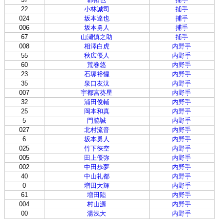
22
小林誠司
捕手
024
坂本達也
捕手
006
坂本勇人
捕手
67
山瀬慎之助
捕手
008
相澤白虎
内野手
55
秋広優人
内野手
60
荒巻悠
内野手
23
石塚裕惺
内野手
35
泉口友汰
内野手
007
宇都宮葵星
内野手
32
浦田俊輔
内野手
25
岡本和真
内野手
5
門脇誠
内野手
027
北村流音
内野手
6
坂本勇人
内野手
025
竹下徠空
内野手
005
田上優弥
内野手
002
中田歩夢
内野手
40
中山礼都
内野手
0
増田大輝
内野手
61
増田陸
内野手
004
村山源
内野手
00
湯浅大
内野手