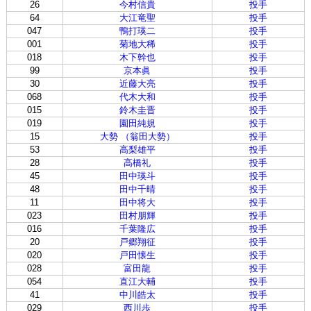
26
今村信貴
投手
64
大江竜聖
投手
047
鴨打瑛二
投手
001
菊地大稀
投手
018
木下幹也
投手
99
京本眞
投手
30
近藤大亮
投手
068
代木大和
投手
015
鈴木圭晋
投手
019
園田純規
投手
15
大勢 （翁田大勢）
投手
53
高梨雄平
投手
28
高橋礼
投手
45
田中瑛斗
投手
48
田中千晴
投手
11
田中将大
投手
023
田村朋輝
投手
016
千葉隆広
投手
20
戸郷翔征
投手
020
戸田懐生
投手
028
富田龍
投手
054
直江大輔
投手
41
中川皓太
投手
029
西川歩
投手