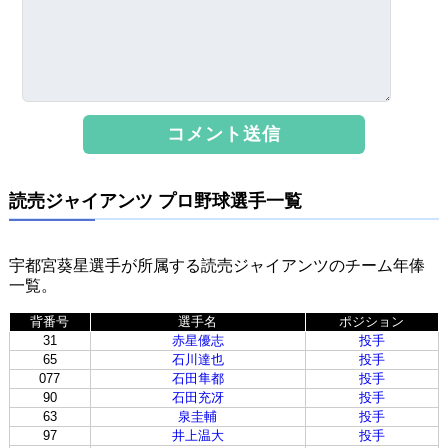
読売ジャイアンツ プロ野球選手一覧
宇都宮葵星選手が所属する読売ジャイアンツのチーム年俸
一覧。
背番号
選手名
ポジション
31
赤星優志
投手
65
石川達也
投手
077
石田隼都
投手
90
石田充冴
投手
63
泉圭輔
投手
97
井上温大
投手