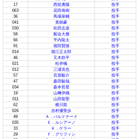
17
西舘勇陽
投手
063
花田侑樹
投手
36
馬場皐輔
投手
041
黃錦豪
投手
030
吹田志道
投手
58
船迫大雅
投手
66
平内龍太
投手
91
堀田賢慎
投手
014
堀江正太郎
投手
46
又木鉄平
投手
021
松井颯
投手
012
三浦克也
投手
57
宮原駿介
投手
47
森田駿哉
投手
034
森本哲星
投手
19
山﨑伊織
投手
011
山田龍聖
投手
62
横川凱
投手
026
吉村優聖歩
投手
49
Ａ．バルドナード
投手
035
Ｅ．ルシアーノ
投手
33
Ｋ．ケラー
投手
29
Ｆ．グリフィン
投手