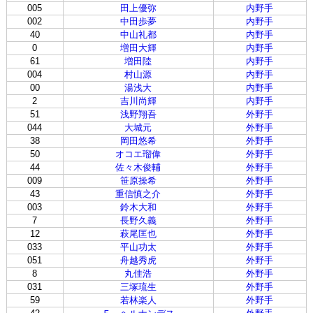
005
田上優弥
内野手
002
中田歩夢
内野手
40
中山礼都
内野手
0
増田大輝
内野手
61
増田陸
内野手
004
村山源
内野手
00
湯浅大
内野手
2
吉川尚輝
内野手
51
浅野翔吾
外野手
044
大城元
外野手
38
岡田悠希
外野手
50
オコエ瑠偉
外野手
44
佐々木俊輔
外野手
009
笹原操希
外野手
43
重信慎之介
外野手
003
鈴木大和
外野手
7
長野久義
外野手
12
萩尾匡也
外野手
033
平山功太
外野手
051
舟越秀虎
外野手
8
丸佳浩
外野手
031
三塚琉生
外野手
59
若林楽人
外野手