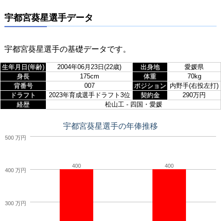
宇都宮葵星選手データ
宇都宮葵星選手の基礎データです。
生年月日(年齢)
2004年06月23日(22歳)
出身地
愛媛県
身長
175cm
体重
70kg
背番号
007
ポジション
内野手(右投左打)
ドラフト
2023年育成選手ドラフト3位
契約金
290万円
経歴
松山工 - 四国・愛媛
宇都宮葵星選手の年俸推移
500 万円
400
400
400 万円
300 万円