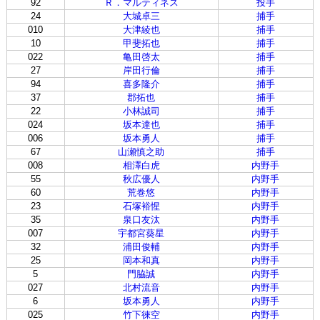
92
Ｒ．マルティネス
投手
24
大城卓三
捕手
010
大津綾也
捕手
10
甲斐拓也
捕手
022
亀田啓太
捕手
27
岸田行倫
捕手
94
喜多隆介
捕手
37
郡拓也
捕手
22
小林誠司
捕手
024
坂本達也
捕手
006
坂本勇人
捕手
67
山瀬慎之助
捕手
008
相澤白虎
内野手
55
秋広優人
内野手
60
荒巻悠
内野手
23
石塚裕惺
内野手
35
泉口友汰
内野手
007
宇都宮葵星
内野手
32
浦田俊輔
内野手
25
岡本和真
内野手
5
門脇誠
内野手
027
北村流音
内野手
6
坂本勇人
内野手
025
竹下徠空
内野手