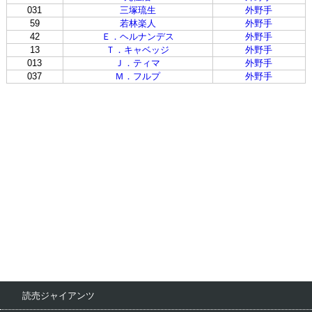
031
三塚琉生
外野手
59
若林楽人
外野手
42
Ｅ．ヘルナンデス
外野手
13
Ｔ．キャベッジ
外野手
013
Ｊ．ティマ
外野手
037
Ｍ．フルプ
外野手
読売ジャイアンツ