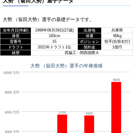
大勢 （翁田大勢）選手データ
大勢 （翁田大勢）選手の基礎データです。
生年月日(年齢)
1999年06月29日(27歳)
出身地
兵庫県
身長
183cm
体重
90kg
背番号
15
ポジション
投手(右投右打)
ドラフト
2021年ドラフト1位
契約金
1億円
経歴
西脇工 - 関西国際大
大勢 （翁田大勢）選手の年俸推移
10000 万円
9000
8000 万円
6000 万円
5700
5600
4000 万円