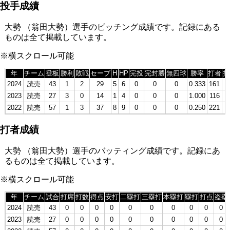
投手成績
大勢 （翁田大勢）選手のピッチング成績です。記録にある
ものは全て掲載しています。
※横スクロール可能
年
チーム
登板
勝利
敗戦
セーブ
H
HP
完投
完封勝
無四球
勝率
打者
投
2024
読売
43
1
2
29
5
6
0
0
0
0.333
161
4
2023
読売
27
3
0
14
1
4
0
0
0
1.000
116
2
2022
読売
57
1
3
37
8
9
0
0
0
0.250
221
5
打者成績
大勢 （翁田大勢）選手のバッティング成績です。記録にあ
るものは全て掲載しています。
※横スクロール可能
年
チーム
試合
打席
打数
得点
安打
二塁打
三塁打
本塁打
塁打
打点
盗塁
2024
読売
43
0
0
0
0
0
0
0
0
0
0
2023
読売
27
0
0
0
0
0
0
0
0
0
0