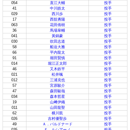
054
直江大輔
投手
41
中川皓太
投手
029
西川歩
投手
17
西舘勇陽
投手
063
花田侑樹
投手
36
馬場皐輔
投手
041
黃錦豪
投手
030
吹田志道
投手
58
船迫大雅
投手
66
平内龍太
投手
91
堀田賢慎
投手
014
堀江正太郎
投手
46
又木鉄平
投手
021
松井颯
投手
012
三浦克也
投手
57
宮原駿介
投手
47
森田駿哉
投手
034
森本哲星
投手
19
山﨑伊織
投手
011
山田龍聖
投手
62
横川凱
投手
026
吉村優聖歩
投手
49
Ａ．バルドナード
投手
035
Ｅ．ルシアーノ
投手