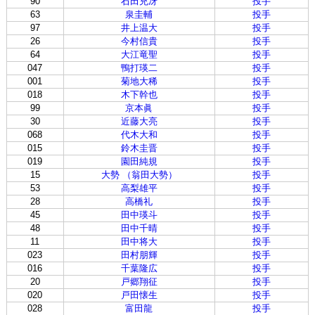
90
石田充冴
投手
63
泉圭輔
投手
97
井上温大
投手
26
今村信貴
投手
64
大江竜聖
投手
047
鴨打瑛二
投手
001
菊地大稀
投手
018
木下幹也
投手
99
京本眞
投手
30
近藤大亮
投手
068
代木大和
投手
015
鈴木圭晋
投手
019
園田純規
投手
15
大勢 （翁田大勢）
投手
53
高梨雄平
投手
28
高橋礼
投手
45
田中瑛斗
投手
48
田中千晴
投手
11
田中将大
投手
023
田村朋輝
投手
016
千葉隆広
投手
20
戸郷翔征
投手
020
戸田懐生
投手
028
富田龍
投手