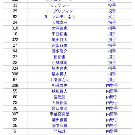
33
Ｋ．ケラー
投手
29
Ｆ．グリフィン
投手
92
Ｒ．マルティネス
投手
24
大城卓三
捕手
010
大津綾也
捕手
10
甲斐拓也
捕手
022
亀田啓太
捕手
27
岸田行倫
捕手
94
喜多隆介
捕手
37
郡拓也
捕手
22
小林誠司
捕手
024
坂本達也
捕手
006
坂本勇人
捕手
67
山瀬慎之助
捕手
008
相澤白虎
内野手
55
秋広優人
内野手
60
荒巻悠
内野手
23
石塚裕惺
内野手
35
泉口友汰
内野手
007
宇都宮葵星
内野手
32
浦田俊輔
内野手
25
岡本和真
内野手
5
門脇誠
内野手