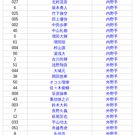
027
北村流音
内野手
6
坂本勇人
内野手
025
竹下徠空
内野手
005
田上優弥
内野手
002
中田歩夢
内野手
40
中山礼都
内野手
0
増田大輝
内野手
61
増田陸
内野手
004
村山源
内野手
00
湯浅大
内野手
2
吉川尚輝
内野手
51
浅野翔吾
外野手
044
大城元
外野手
38
岡田悠希
外野手
50
オコエ瑠偉
外野手
44
佐々木俊輔
外野手
009
笹原操希
外野手
43
重信慎之介
外野手
003
鈴木大和
外野手
7
長野久義
外野手
12
萩尾匡也
外野手
033
平山功太
外野手
051
舟越秀虎
外野手
8
丸佳浩
外野手