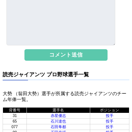
読売ジャイアンツ プロ野球選手一覧
大勢 （翁田大勢）選手が所属する読売ジャイアンツのチー
ム年俸一覧。
背番号
選手名
ポジション
31
赤星優志
投手
65
石川達也
投手
077
石田隼都
投手