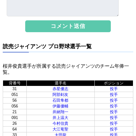
読売ジャイアンツ プロ野球選手一覧
桜井俊貴選手が所属する読売ジャイアンツのチーム年俸一
覧。
背番号
選手名
ポジション
31
赤星優志
投手
051
阿部剣友
投手
56
石田隼都
投手
056
伊藤優輔
投手
21
井納翔一
投手
091
井上温大
投手
26
今村信貴
投手
64
大江竜聖
投手
33
太田龍
投手