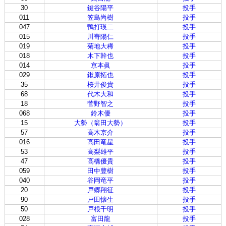
30
鍵谷陽平
投手
011
笠島尚樹
投手
047
鴨打瑛二
投手
015
川嵜陽仁
投手
019
菊地大稀
投手
018
木下幹也
投手
014
京本眞
投手
029
鍬原拓也
投手
35
桜井俊貴
投手
68
代木大和
投手
18
菅野智之
投手
068
鈴木優
投手
15
大勢（翁田大勢）
投手
57
高木京介
投手
016
髙田竜星
投手
53
高梨雄平
投手
47
髙橋優貴
投手
059
田中豊樹
投手
040
谷岡竜平
投手
20
戸郷翔征
投手
90
戸田懐生
投手
50
戸根千明
投手
028
富田龍
投手