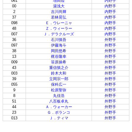
061
増田陸
内野手
00
湯浅大
内野手
2
吉川尚輝
内野手
37
若林晃弘
内野手
098
Ｅ．ウレーニャ
内野手
48
Ｚ．ウィーラー
内野手
007
Ｊ．デラクルーズ
内野手
36
石川慎吾
外野手
097
伊藤海斗
外野手
38
岡田悠希
外野手
13
梶谷隆幸
外野手
009
笹原操希
外野手
43
重信慎之介
外野手
003
鈴木大和
外野手
39
立岡宗一郎
外野手
055
保科広一
外野手
9
松原聖弥
外野手
8
丸佳浩
外野手
51
八百板卓丸
外野手
44
Ａ．ウォーカー
外野手
23
Ｇ．ポランコ
外野手
013
Ｊ．ティマ
外野手