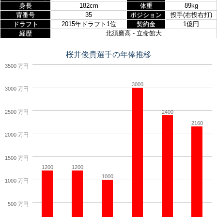
身長
182cm
体重
89kg
背番号
35
ポジション
投手(右投右打)
ドラフト
2015年ドラフト1位
契約金
1億円
経歴
北須磨高 - 立命館大
桜井俊貴選手の年俸推移
3500 万円
3000
3000 万円
2500 万円
2400
2160
2000 万円
1500 万円
1200
1200
1000
1000 万円
500 万円