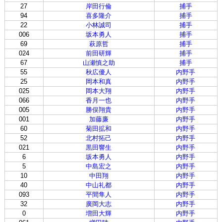
27
岸田行倫
捕手
94
喜多隆介
捕手
22
小林誠司
捕手
006
坂本勇人
捕手
69
萩原哲
捕手
024
前田研輝
捕手
67
山瀬慎之助
捕手
55
秋広優人
内野手
25
岡本和真
内野手
025
岡本大翔
内野手
066
香月一也
内野手
005
勝俣翔貴
内野手
001
加藤廉
内野手
60
菊田拡和
内野手
52
北村拓己
内野手
021
黒田響生
内野手
6
坂本勇人
内野手
5
中島宏之
内野手
10
中田翔
内野手
40
中山礼都
内野手
093
平間隼人
内野手
32
廣岡大志
内野手
0
増田大輝
内野手