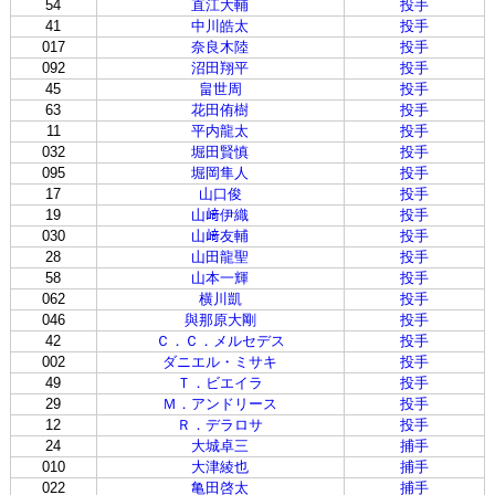
54
直江大輔
投手
41
中川皓太
投手
017
奈良木陸
投手
092
沼田翔平
投手
45
畠世周
投手
63
花田侑樹
投手
11
平内龍太
投手
032
堀田賢慎
投手
095
堀岡隼人
投手
17
山口俊
投手
19
山﨑伊織
投手
030
山﨑友輔
投手
28
山田龍聖
投手
58
山本一輝
投手
062
横川凱
投手
046
與那原大剛
投手
42
Ｃ．Ｃ．メルセデス
投手
002
ダニエル・ミサキ
投手
49
Ｔ．ビエイラ
投手
29
Ｍ．アンドリース
投手
12
Ｒ．デラロサ
投手
24
大城卓三
捕手
010
大津綾也
捕手
022
亀田啓太
捕手