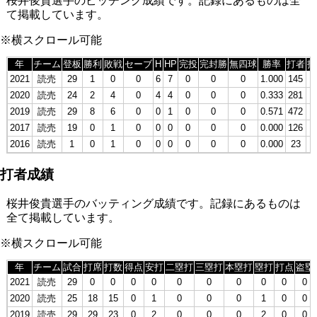
桜井俊貴選手のピッチング成績です。記録にあるものは全
て掲載しています。
※横スクロール可能
年
チーム
登板
勝利
敗戦
セーブ
H
HP
完投
完封勝
無四球
勝率
打者
投
2021
読売
29
1
0
0
6
7
0
0
0
1.000
145
3
2020
読売
24
2
4
0
4
4
0
0
0
0.333
281
6
2019
読売
29
8
6
0
0
1
0
0
0
0.571
472
1
2017
読売
19
0
1
0
0
0
0
0
0
0.000
126
2
2016
読売
1
0
1
0
0
0
0
0
0
0.000
23
打者成績
桜井俊貴選手のバッティング成績です。記録にあるものは
全て掲載しています。
※横スクロール可能
年
チーム
試合
打席
打数
得点
安打
二塁打
三塁打
本塁打
塁打
打点
盗塁
2021
読売
29
0
0
0
0
0
0
0
0
0
0
2020
読売
25
18
15
0
1
0
0
0
1
0
0
2019
読売
29
29
23
0
2
0
0
0
2
0
0