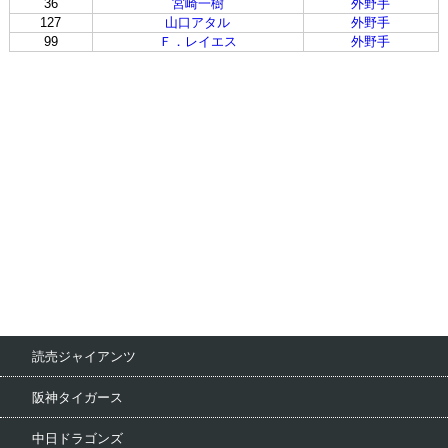
36
宮崎一樹
外野手
127
山口アタル
外野手
99
Ｆ．レイエス
外野手
読売ジャイアンツ
阪神タイガース
中日ドラゴンズ