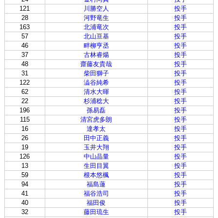
121
川勝空人
投手
28
河野竜生
投手
163
北浦竜次
投手
57
北山亘基
投手
46
畔柳亨丞
投手
37
古林睿煬
投手
48
齋藤友貴哉
投手
31
柴田獅子
投手
122
澁谷純希
投手
62
清水大暉
投手
22
杉浦稔大
投手
196
孫易磊
投手
115
清宮虎多朗
投手
16
達孝太
投手
26
田中正義
投手
19
玉井大翔
投手
126
中山晶量
投手
13
生田目翼
投手
59
根本悠楓
投手
94
福島蓮
投手
41
福谷浩司
投手
40
福田俊
投手
32
藤田琉生
投手