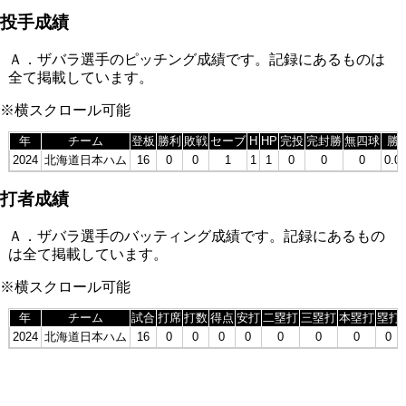
投手成績
Ａ．ザバラ選手のピッチング成績です。記録にあるものは
全て掲載しています。
※横スクロール可能
年
チーム
登板
勝利
敗戦
セーブ
H
HP
完投
完封勝
無四球
勝
2024
北海道日本ハム
16
0
0
1
1
1
0
0
0
0.0
打者成績
Ａ．ザバラ選手のバッティング成績です。記録にあるもの
は全て掲載しています。
※横スクロール可能
年
チーム
試合
打席
打数
得点
安打
二塁打
三塁打
本塁打
塁打
2024
北海道日本ハム
16
0
0
0
0
0
0
0
0