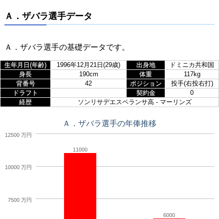
Ａ．ザバラ選手データ
Ａ．ザバラ選手の基礎データです。
生年月日(年齢)
1996年12月21日(29歳)
出身地
ドミニカ共和国
身長
190cm
体重
117kg
背番号
42
ポジション
投手(右投右打)
ドラフト
契約金
0
経歴
ソンリサデエスペランサ高 - マーリンズ
Ａ．ザバラ選手の年俸推移
12500 万円
11000
10000 万円
7500 万円
6000