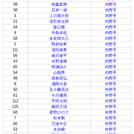
39
有薗直輝
内野手
38
石井一成
内野手
4
上川畑大悟
内野手
21
清宮幸太郎
内野手
44
阪口樂
内野手
9
中島卓也
内野手
58
奈良間大己
内野手
5
野村佑希
内野手
111
濵田泰希
内野手
56
細川凌平
内野手
43
水野達稀
内野手
65
明瀬諒介
内野手
54
山縣秀
内野手
49
若林晃弘
内野手
8
淺間大基
外野手
50
五十幡亮汰
外野手
61
今川優馬
外野手
112
平田大樹
外野手
125
藤田大清
外野手
68
星野ひので
外野手
7
松本剛
外野手
66
万波中正
外野手
53
水谷瞬
外野手