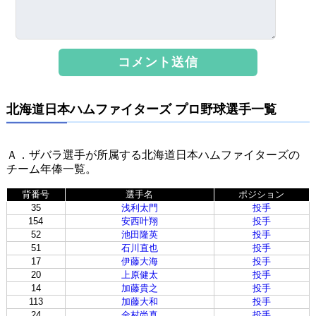
北海道日本ハムファイターズ プロ野球選手一覧
Ａ．ザバラ選手が所属する北海道日本ハムファイターズの
チーム年俸一覧。
背番号
選手名
ポジション
35
浅利太門
投手
154
安西叶翔
投手
52
池田隆英
投手
51
石川直也
投手
17
伊藤大海
投手
20
上原健太
投手
14
加藤貴之
投手
113
加藤大和
投手
24
金村尚真
投手