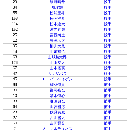
29
細野晴希
投手
34
堀瑞輝
投手
55
松浦慶斗
投手
168
松岡洸希
投手
114
松本遼大
投手
162
宮内春輝
投手
25
宮西尚生
投手
12
矢澤宏太
投手
95
柳川大晟
投手
18
山﨑福也
投手
63
山城航太郎
投手
128
山本晃大
投手
67
山本拓実
投手
42
Ａ．ザバラ
投手
45
Ｄ．バーヘイゲン
投手
98
梅林優貴
捕手
30
郡司裕也
捕手
10
清水優心
捕手
33
進藤勇也
捕手
64
田宮裕涼
捕手
23
伏見寅威
捕手
27
古川裕大
捕手
60
吉田賢吾
捕手
2
Ａ．マルティネス
捕手