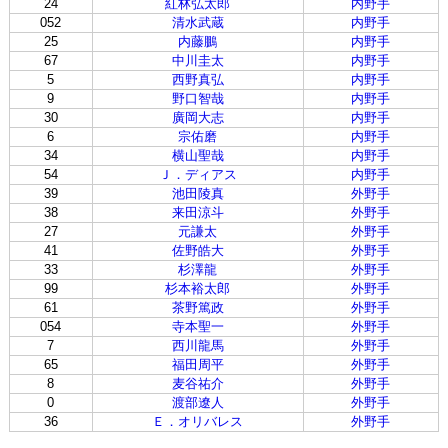
24
紅林弘太郎
内野手
052
清水武蔵
内野手
25
内藤鵬
内野手
67
中川圭太
内野手
5
西野真弘
内野手
9
野口智哉
内野手
30
廣岡大志
内野手
6
宗佑磨
内野手
34
横山聖哉
内野手
54
Ｊ．ディアス
内野手
39
池田陵真
外野手
38
来田涼斗
外野手
27
元謙太
外野手
41
佐野皓大
外野手
33
杉澤龍
外野手
99
杉本裕太郎
外野手
61
茶野篤政
外野手
054
寺本聖一
外野手
7
西川龍馬
外野手
65
福田周平
外野手
8
麦谷祐介
外野手
0
渡部遼人
外野手
36
Ｅ．オリバレス
外野手