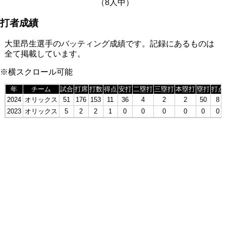
（8人中）
打者成績
大里昂生選手のバッティング成績です。記録にあるものは
全て掲載しています。
※横スクロール可能
年
チーム
試合
打席
打数
得点
安打
二塁打
三塁打
本塁打
塁打
打点
2024
オリックス
51
176
153
11
36
4
2
2
50
8
2023
オリックス
5
2
2
1
0
0
0
0
0
0