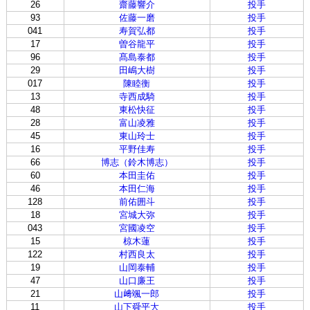
26
齋藤響介
投手
93
佐藤一磨
投手
041
寿賀弘都
投手
17
曽谷龍平
投手
96
髙島泰都
投手
29
田嶋大樹
投手
017
陳睦衡
投手
13
寺西成騎
投手
48
東松快征
投手
28
富山凌雅
投手
45
東山玲士
投手
16
平野佳寿
投手
66
博志（鈴木博志）
投手
60
本田圭佑
投手
46
本田仁海
投手
128
前佑囲斗
投手
18
宮城大弥
投手
043
宮國凌空
投手
15
椋木蓮
投手
122
村西良太
投手
19
山岡泰輔
投手
47
山口廉王
投手
21
山﨑颯一郎
投手
11
山下舜平大
投手