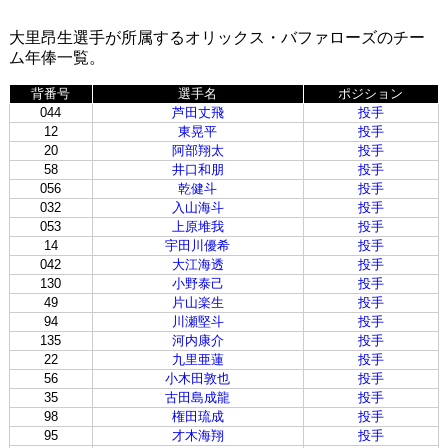
大里昂生選手が所属するオリックス・バファローズのチー
ム年俸一覧。
背番号
選手名
ポジション
044
芦田丈飛
投手
12
東晃平
投手
20
阿部翔太
投手
58
井口和朋
投手
056
乾健斗
投手
032
入山海斗
投手
053
上原堆我
投手
14
宇田川優希
投手
042
大江海透
投手
130
小野泰己
投手
49
片山楽生
投手
94
川瀬堅斗
投手
135
河内康介
投手
22
九里亜蓮
投手
56
小木田敦也
投手
35
古田島成龍
投手
98
権田琉成
投手
95
才木海翔
投手