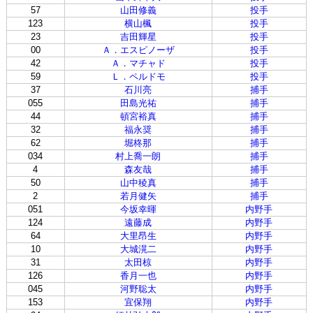
57
山田修義
投手
123
横山楓
投手
23
吉田輝星
投手
00
Ａ．エスピノーザ
投手
42
Ａ．マチャド
投手
59
Ｌ．ペルドモ
投手
37
石川亮
捕手
055
田島光祐
捕手
44
頓宮裕真
捕手
32
福永奨
捕手
62
堀柊那
捕手
034
村上喬一朗
捕手
4
森友哉
捕手
50
山中稜真
捕手
2
若月健矢
捕手
051
今坂幸暉
内野手
124
遠藤成
内野手
64
大里昂生
内野手
10
大城滉二
内野手
31
太田椋
内野手
126
香月一也
内野手
045
河野聡太
内野手
153
宜保翔
内野手