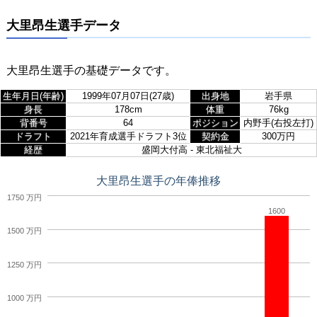
大里昂生選手データ
大里昂生選手の基礎データです。
生年月日(年齢)
1999年07月07日(27歳)
出身地
岩手県
身長
178cm
体重
76kg
背番号
64
ポジション
内野手(右投左打)
ドラフト
2021年育成選手ドラフト3位
契約金
300万円
経歴
盛岡大付高 - 東北福祉大
大里昂生選手の年俸推移
1750 万円
1600
1500 万円
1250 万円
1000 万円