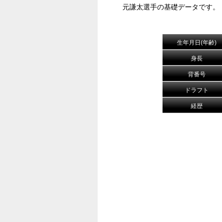
元謙太選手の基礎データです。
生年月日(年齢)
身長
背番号
ドラフト
経歴