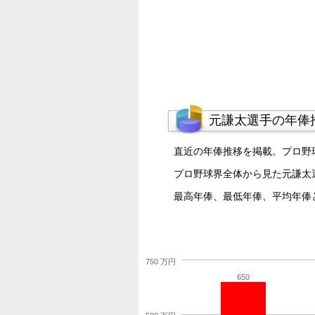
元謙太選手の年俸
直近の年俸推移を掲載。プロ野
プロ野球界全体から見た元謙太
最高年俸、最低年俸、平均年俸
750 万円
650