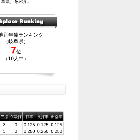
岐阜県）を紹介。
地別年俸ランキング
（岐阜県）
7
位
（10人中）
三振
併殺打
打率
長打率
出塁率
3
0
0.125
0.125
0.125
3
0
0.250
0.250
0.250