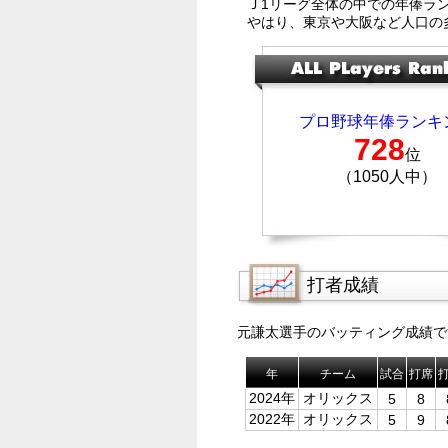
Ｊ1リーグ全体の中での年俸ラ
やはり、東京や大阪など人口の
プロ野球年俸ランキ
728
位
（1050人中）
打者成績
元謙太選手のバッティング成績で
年
チーム
試合
打席
2024年
オリックス
5
8
2022年
オリックス
5
9