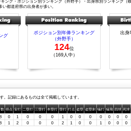
ンキング・ポジション別ランキング（外野手）・出身県別ランキング（
多い都道府県の出身者が多い。
ポジション別年俸ランキング
出身
ング
（外野手）
124
位
（169人中）
す。記録にあるものは全て掲載しています。
打数
得点
安打
二塁打
三塁打
本塁打
塁打
打点
盗塁
盗塁刺
犠打
犠飛
四球
死球
8
0
1
0
0
0
1
0
0
0
0
0
0
0
8
1
2
0
0
0
2
1
0
0
1
0
0
0