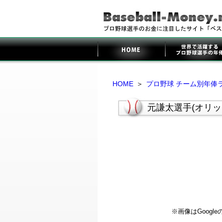
HOME
＞
プロ野球 チーム別年俸
元謙太選手(オリ
※画像はGoog