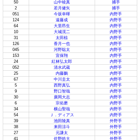
50
山中稜真
捕手
2
若月健矢
捕手
051
今坂幸暉
内野手
124
遠藤成
内野手
64
大里昂生
内野手
10
大城滉二
内野手
31
太田椋
内野手
126
香月一也
内野手
045
河野聡太
内野手
153
宜保翔
内野手
24
紅林弘太郎
内野手
052
清水武蔵
内野手
25
内藤鵬
内野手
67
中川圭太
内野手
5
西野真弘
内野手
9
野口智哉
内野手
30
廣岡大志
内野手
6
宗佑磨
内野手
34
横山聖哉
内野手
54
Ｊ．ディアス
内野手
39
池田陵真
外野手
38
来田涼斗
外野手
27
元謙太
外野手
41
佐野皓大
外野手