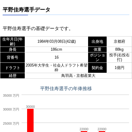
平野佳寿選手データ
平野佳寿選手の基礎データです。
生年月日(年
1984年03月08日(42歳)
出身地
京都府
齢)
身長
186cm
体重
88kg
ポジショ
投手(右投右
背番号
16
ン
打)
2005年大学生・社会人ドラフト希望
ドラフト
契約金
1億円
枠
経歴
鳥羽高 - 京都産業大
平野佳寿選手の年俸推移
35000 万円
30000
30000 万円
25000 万円
22000
22000