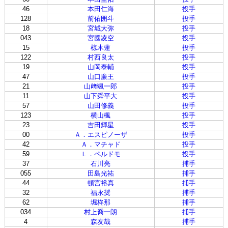
46
本田仁海
投手
128
前佑囲斗
投手
18
宮城大弥
投手
043
宮國凌空
投手
15
椋木蓮
投手
122
村西良太
投手
19
山岡泰輔
投手
47
山口廉王
投手
21
山﨑颯一郎
投手
11
山下舜平大
投手
57
山田修義
投手
123
横山楓
投手
23
吉田輝星
投手
00
Ａ．エスピノーザ
投手
42
Ａ．マチャド
投手
59
Ｌ．ペルドモ
投手
37
石川亮
捕手
055
田島光祐
捕手
44
頓宮裕真
捕手
32
福永奨
捕手
62
堀柊那
捕手
034
村上喬一朗
捕手
4
森友哉
捕手