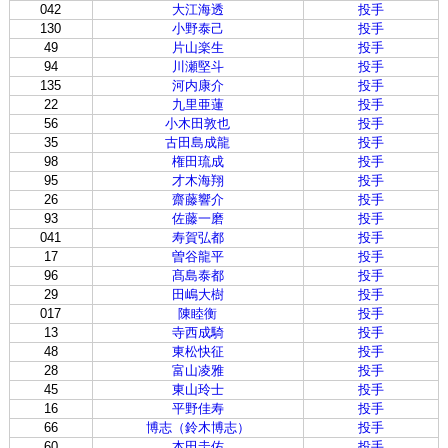
042
大江海透
投手
130
小野泰己
投手
49
片山楽生
投手
94
川瀬堅斗
投手
135
河内康介
投手
22
九里亜蓮
投手
56
小木田敦也
投手
35
古田島成龍
投手
98
権田琉成
投手
95
才木海翔
投手
26
齋藤響介
投手
93
佐藤一磨
投手
041
寿賀弘都
投手
17
曽谷龍平
投手
96
髙島泰都
投手
29
田嶋大樹
投手
017
陳睦衡
投手
13
寺西成騎
投手
48
東松快征
投手
28
富山凌雅
投手
45
東山玲士
投手
16
平野佳寿
投手
66
博志（鈴木博志）
投手
60
本田圭佑
投手