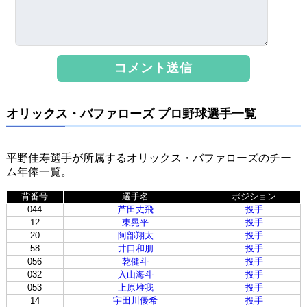
オリックス・バファローズ プロ野球選手一覧
平野佳寿選手が所属するオリックス・バファローズのチー
ム年俸一覧。
背番号
選手名
ポジション
044
芦田丈飛
投手
12
東晃平
投手
20
阿部翔太
投手
58
井口和朋
投手
056
乾健斗
投手
032
入山海斗
投手
053
上原堆我
投手
14
宇田川優希
投手