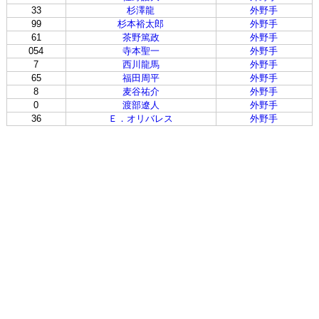
33
杉澤龍
外野手
99
杉本裕太郎
外野手
61
茶野篤政
外野手
054
寺本聖一
外野手
7
西川龍馬
外野手
65
福田周平
外野手
8
麦谷祐介
外野手
0
渡部遼人
外野手
36
Ｅ．オリバレス
外野手