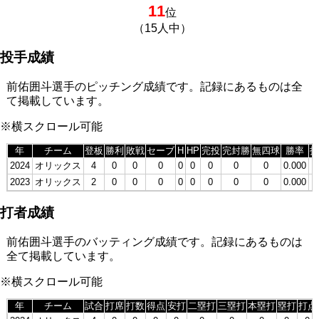
11
位
（15人中）
投手成績
前佑囲斗選手のピッチング成績です。記録にあるものは全
て掲載しています。
※横スクロール可能
年
チーム
登板
勝利
敗戦
セーブ
H
HP
完投
完封勝
無四球
勝率
打
2024
オリックス
4
0
0
0
0
0
0
0
0
0.000
2
2023
オリックス
2
0
0
0
0
0
0
0
0
0.000
打者成績
前佑囲斗選手のバッティング成績です。記録にあるものは
全て掲載しています。
※横スクロール可能
年
チーム
試合
打席
打数
得点
安打
二塁打
三塁打
本塁打
塁打
打点