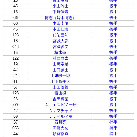
28
富山凌雅
投手
45
東山玲士
投手
16
平野佳寿
投手
66
博志（鈴木博志）
投手
60
本田圭佑
投手
46
本田仁海
投手
128
前佑囲斗
投手
18
宮城大弥
投手
043
宮國凌空
投手
15
椋木蓮
投手
122
村西良太
投手
19
山岡泰輔
投手
47
山口廉王
投手
21
山﨑颯一郎
投手
11
山下舜平大
投手
57
山田修義
投手
123
横山楓
投手
23
吉田輝星
投手
00
Ａ．エスピノーザ
投手
42
Ａ．マチャド
投手
59
Ｌ．ペルドモ
投手
37
石川亮
捕手
055
田島光祐
捕手
44
頓宮裕真
捕手