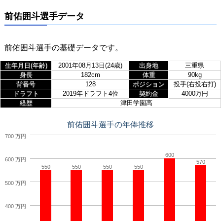
前佑囲斗選手データ
前佑囲斗選手の基礎データです。
生年月日(年齢)
2001年08月13日(24歳)
出身地
三重県
身長
182cm
体重
90kg
背番号
128
ポジション
投手(右投右打)
ドラフト
2019年ドラフト4位
契約金
4000万円
経歴
津田学園高
前佑囲斗選手の年俸推移
700 万円
600
600 万円
570
550
550
550
550
500 万円
400 万円