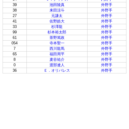
39
池田陵真
外野手
38
来田涼斗
外野手
27
元謙太
外野手
41
佐野皓大
外野手
33
杉澤龍
外野手
99
杉本裕太郎
外野手
61
茶野篤政
外野手
054
寺本聖一
外野手
7
西川龍馬
外野手
65
福田周平
外野手
8
麦谷祐介
外野手
0
渡部遼人
外野手
36
Ｅ．オリバレス
外野手