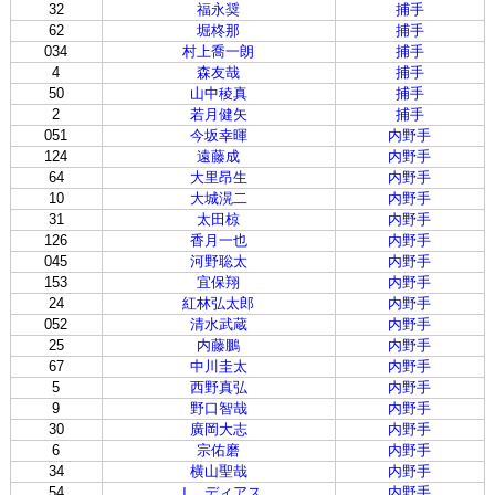
32
福永奨
捕手
62
堀柊那
捕手
034
村上喬一朗
捕手
4
森友哉
捕手
50
山中稜真
捕手
2
若月健矢
捕手
051
今坂幸暉
内野手
124
遠藤成
内野手
64
大里昂生
内野手
10
大城滉二
内野手
31
太田椋
内野手
126
香月一也
内野手
045
河野聡太
内野手
153
宜保翔
内野手
24
紅林弘太郎
内野手
052
清水武蔵
内野手
25
内藤鵬
内野手
67
中川圭太
内野手
5
西野真弘
内野手
9
野口智哉
内野手
30
廣岡大志
内野手
6
宗佑磨
内野手
34
横山聖哉
内野手
54
Ｊ．ディアス
内野手