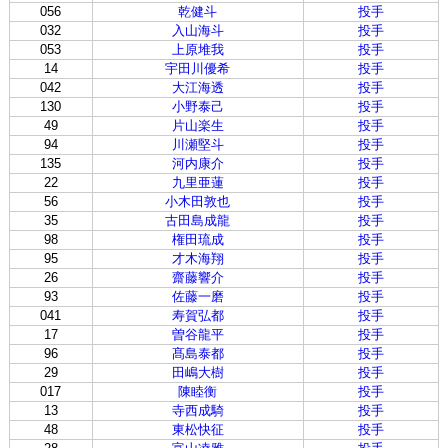
056
乾健斗
投手
032
入山海斗
投手
053
上原堆我
投手
14
宇田川優希
投手
042
大江海透
投手
130
小野泰己
投手
49
片山楽生
投手
94
川瀬堅斗
投手
135
河内康介
投手
22
九里亜蓮
投手
56
小木田敦也
投手
35
古田島成龍
投手
98
権田琉成
投手
95
才木海翔
投手
26
齋藤響介
投手
93
佐藤一磨
投手
041
寿賀弘都
投手
17
曽谷龍平
投手
96
髙島泰都
投手
29
田嶋大樹
投手
017
陳睦衡
投手
13
寺西成騎
投手
48
東松快征
投手