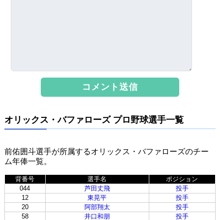
オリックス・バファローズ プロ野球選手一覧
前佑囲斗選手が所属するオリックス・バファローズのチー
ム年俸一覧。
背番号
選手名
ポジション
044
芦田丈飛
投手
12
東晃平
投手
20
阿部翔太
投手
58
井口和朋
投手