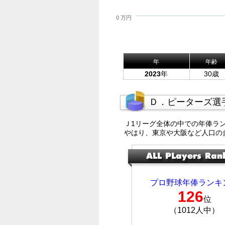
0 万円
年
年齢
2023
年
30歳
Ｄ．ピーターズ選
Ｊ1リーグ全体の中での年俸ラ
やはり、東京や大阪など人口の
プロ野球年俸ランキ
126
位
（1012人中）