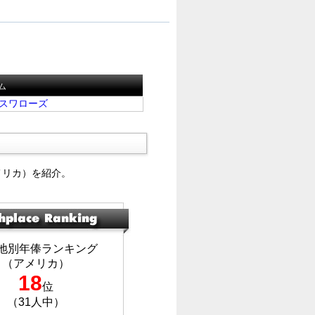
ム
スワローズ
メリカ）を紹介。
地別年俸ランキング
（アメリカ）
18
位
（31人中）