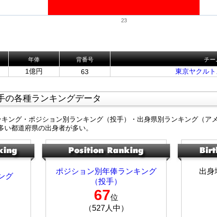
23
年俸
背番号
チー
1億円
東京ヤクルト
63
手の各種ランキングデータ
ンキング・ポジション別ランキング（投手）・出身県別ランキング（ア
多い都道府県の出身者が多い。
ポジション別年俸ランキング
出身
ング
（投手）
67
位
（527人中）