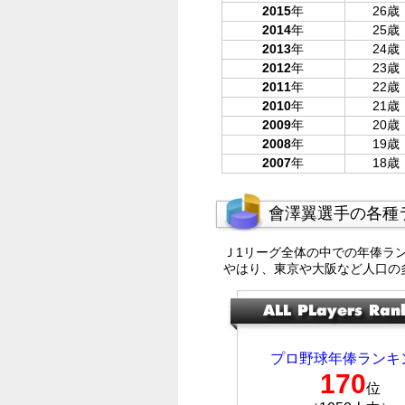
2015
年
26歳
2014
年
25歳
2013
年
24歳
2012
年
23歳
2011
年
22歳
2010
年
21歳
2009
年
20歳
2008
年
19歳
2007
年
18歳
會澤翼選手の各種
Ｊ1リーグ全体の中での年俸ラ
やはり、東京や大阪など人口の
プロ野球年俸ランキ
170
位