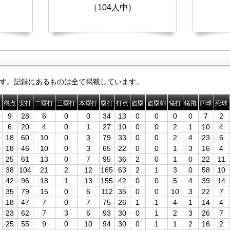
（104人中）
す。記録にあるものは全て掲載しています。
数
得点
安打
二塁打
三塁打
本塁打
塁打
打点
盗塁
盗塁刺
犠打
犠飛
四球
死球
0
9
28
6
0
0
34
13
0
0
0
0
7
2
6
6
20
4
0
1
27
10
0
0
2
1
10
4
0
18
60
10
0
3
79
33
0
0
2
4
23
6
0
18
46
10
0
3
65
22
0
0
1
3
16
4
9
25
61
13
0
7
95
36
2
0
1
0
22
11
6
38
104
21
2
12
165
63
2
1
3
0
58
10
5
42
96
18
1
13
155
42
0
0
5
4
39
14
7
35
79
15
0
6
112
35
0
0
10
3
22
7
7
18
47
7
0
7
75
26
1
1
4
1
14
4
2
23
62
7
3
6
93
30
0
1
2
3
26
7
9
25
55
9
0
10
94
30
0
1
1
2
16
2