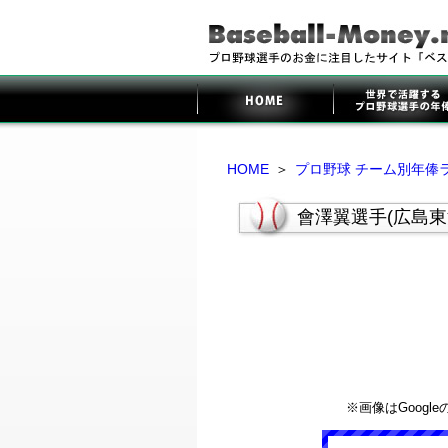
HOME
＞
プロ野球 チーム別年俸
會澤翼選手(広島東
※画像はGoog