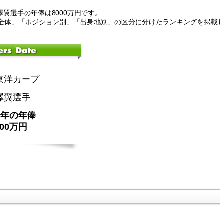
會澤翼選手の年俸は8000万円です。
全体」「ポジション別」「出身地別」の区分に分けたランキングを掲載
東洋カープ
澤翼選手
25年の年俸
000万円