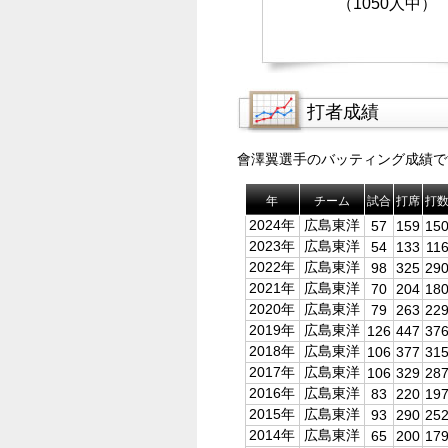
（1050人中）
打者成績
會澤翼選手のバッティング成績で
年
チーム
試合
打席
打
2024年
広島東洋
57
159
15
2023年
広島東洋
54
133
11
2022年
広島東洋
98
325
29
2021年
広島東洋
70
204
18
2020年
広島東洋
79
263
22
2019年
広島東洋
126
447
37
2018年
広島東洋
106
377
31
2017年
広島東洋
106
329
28
2016年
広島東洋
83
220
19
2015年
広島東洋
93
290
25
2014年
広島東洋
65
200
17