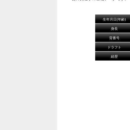
生年月日(年齢)
身長
背番号
ドラフト
経歴