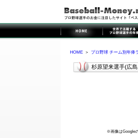
HOME
＞
プロ野球 チーム別年俸
杉原望来選手(広
※画像はGoog