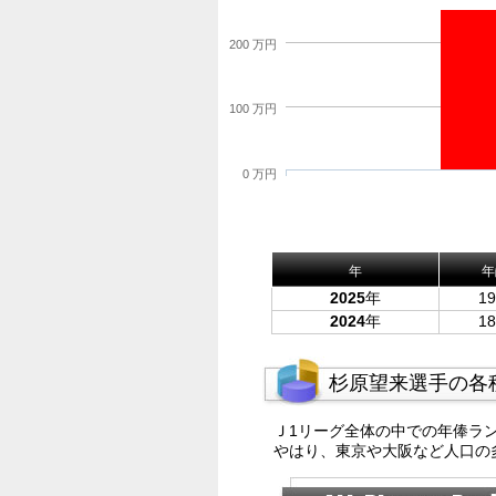
200 万円
100 万円
0 万円
年
年
2025
年
1
2024
年
1
杉原望来選手の各
Ｊ1リーグ全体の中での年俸ラ
やはり、東京や大阪など人口の