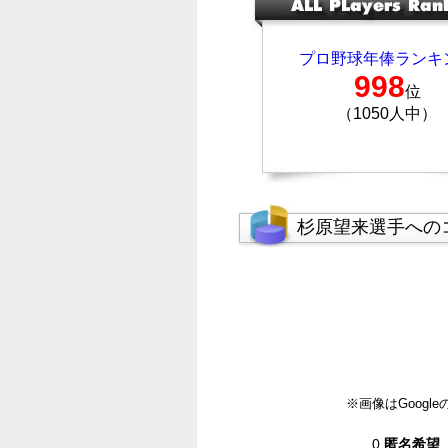
プロ野球年俸ランキ
998
位
（1050人中）
杉原望来選手への
※画像はGoog
0
匿名希望