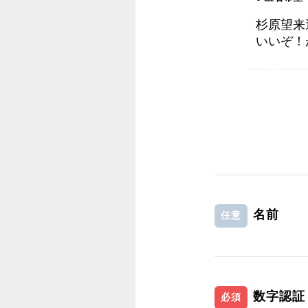
杉原望来
いいぞ！
名前
任意
数字認証
必須