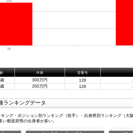
250
24
齢
年俸
背番号
9歳
300万円
128
8歳
250万円
128
種ランキングデータ
ンキング・ポジション別ランキング（投手）・出身県別ランキング（大
多い都道府県の出身者が多い。