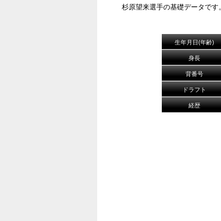
杉原望来選手の基礎データです
生年月日(年齢)
身長
背番号
ドラフト
経歴