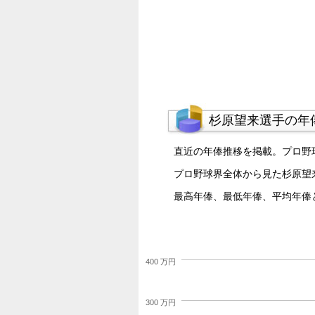
杉原望来選手の年
直近の年俸推移を掲載。プロ野
プロ野球界全体から見た杉原望
最高年俸、最低年俸、平均年俸
400 万円
300 万円