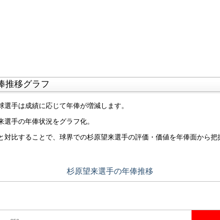
俸推移グラフ
球選手は成績に応じて年俸が増減します。
来選手の年俸状況をグラフ化。
と対比することで、球界での杉原望来選手の評価・価値を年俸面から把
杉原望来選手の年俸推移