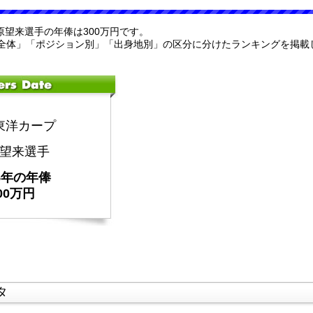
杉原望来選手の年俸は300万円です。
全体」「ポジション別」「出身地別」の区分に分けたランキングを掲載
東洋カープ
望来選手
25年の年俸
00万円
タ