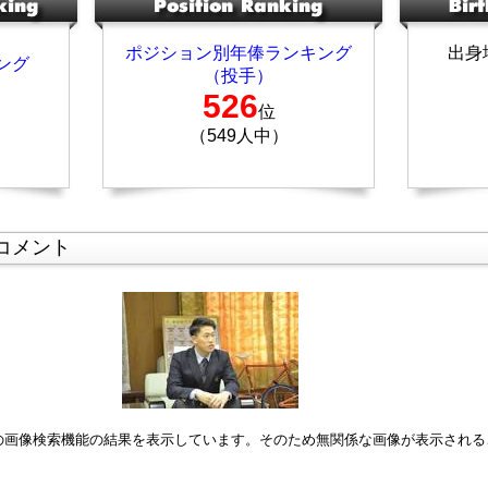
ポジション別年俸ランキング
出身
ング
（投手）
526
位
（549人中）
コメント
leの画像検索機能の結果を表示しています。そのため無関係な画像が表示され