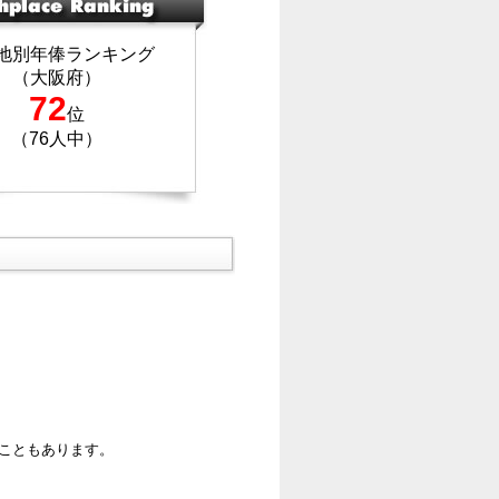
地別年俸ランキング
（大阪府）
72
位
（76人中）
ることもあります。