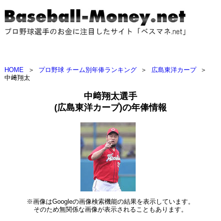
HOME
＞
プロ野球 チーム別年俸ランキング
＞
広島東洋カープ
＞
中﨑翔太
中﨑翔太選手
(広島東洋カープ)の年俸情報
※画像はGoogleの画像検索機能の結果を表示しています。
そのため無関係な画像が表示されることもあります。