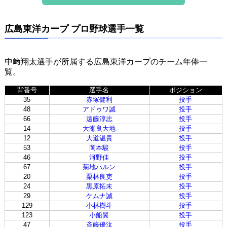
広島東洋カープ プロ野球選手一覧
中﨑翔太選手が所属する広島東洋カープのチーム年俸一
覧。
背番号
選手名
ポジション
35
赤塚健利
投手
48
アドゥワ誠
投手
66
遠藤淳志
投手
14
大瀬良大地
投手
12
大道温貴
投手
53
岡本駿
投手
46
河野佳
投手
67
菊地ハルン
投手
20
栗林良吏
投手
24
黒原拓未
投手
29
ケムナ誠
投手
129
小林樹斗
投手
123
小船翼
投手
47
斉藤優汰
投手