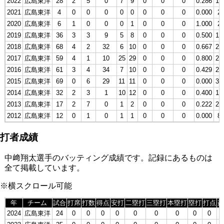
2022
広島東洋
28
2
5
0
7
9
0
0
0
0.286
10
2021
広島東洋
4
0
0
0
0
0
0
0
0
0.000
2
2020
広島東洋
6
1
0
0
0
1
0
0
0
1.000
2
2019
広島東洋
36
3
3
9
5
8
0
0
0
0.500
17
2018
広島東洋
68
4
2
32
6
10
0
0
0
0.667
29
2017
広島東洋
59
4
1
10
25
29
0
0
0
0.800
21
2016
広島東洋
61
3
4
34
7
10
0
0
0
0.429
25
2015
広島東洋
69
0
6
29
11
11
0
0
0
0.000
30
2014
広島東洋
32
2
3
1
10
12
0
0
0
0.400
19
2013
広島東洋
17
2
7
0
1
2
0
0
0
0.222
27
2012
広島東洋
12
0
1
0
1
1
0
0
0
0.000
8
打者成績
中﨑翔太選手のバッティング成績です。記録にあるものは
全て掲載しています。
※横スクロール可能
年
チーム
試合
打席
打数
得点
安打
二塁打
三塁打
本塁打
塁打
打点
盗
2024
広島東洋
24
0
0
0
0
0
0
0
0
0