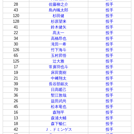
28
佐藤柳之介
投手
43
島内颯太郎
投手
120
杉田健
投手
128
杉原望来
投手
41
鈴木健矢
投手
22
髙太一
投手
34
高橋昂也
投手
30
滝田一希
投手
126
竹下海斗
投手
65
玉村昇悟
投手
125
辻大雅
投手
17
常廣羽也斗
投手
19
床田寛樹
投手
21
中﨑翔太
投手
39
長谷部銀次
投手
70
日髙暖己
投手
36
塹江敦哉
投手
26
益田武尚
投手
45
松本竜也
投手
16
森翔平
投手
13
森浦大輔
投手
18
森下暢仁
投手
42
Ｊ．ドミンゲス
投手