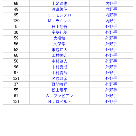
69
山足達也
内野手
49
渡邉悠斗
内野手
95
Ｅ．モンテロ
内野手
130
Ｍ．ラミレス
内野手
9
秋山翔吾
外野手
38
宇草孔基
外野手
59
大盛穂
外野手
56
久保修
外野手
52
末包昇大
外野手
60
田村俊介
外野手
50
中村健人
外野手
96
中村奨成
外野手
97
中村貴浩
外野手
121
名原典彦
外野手
37
野間峻祥
外野手
55
松山竜平
外野手
61
Ｓ．ファビアン
外野手
131
Ｎ．ロベルト
外野手