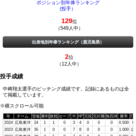
ポジション別年俸ランキング
(投手）
129
位
（549人中）
出身地別年俸ランキング（鹿児島県）
2
位
（12人中）
投手成績
中﨑翔太選手のピッチング成績です。記録にあるものは全
て掲載しています。
※横スクロール可能
年
チーム
登板
勝利
敗戦
セーブ
H
HP
完投
完封勝
無四球
勝率
打
2024
広島東洋
24
1
1
0
3
4
0
0
0
0.500
9
2023
広島東洋
35
1
0
0
7
8
0
0
0
1.000
13