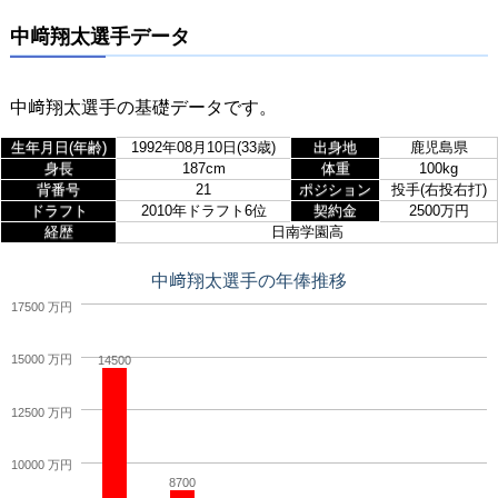
中﨑翔太選手データ
中﨑翔太選手の基礎データです。
生年月日(年齢)
1992年08月10日(33歳)
出身地
鹿児島県
身長
187cm
体重
100kg
背番号
21
ポジション
投手(右投右打)
ドラフト
2010年ドラフト6位
契約金
2500万円
経歴
日南学園高
中﨑翔太選手の年俸推移
17500 万円
15000 万円
14500
12500 万円
10000 万円
8700