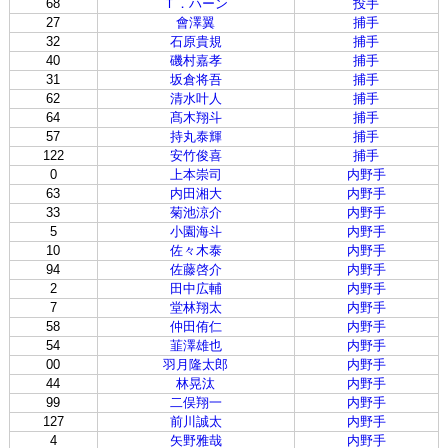
68
Ｔ．ハーン
投手
27
會澤翼
捕手
32
石原貴規
捕手
40
磯村嘉孝
捕手
31
坂倉将吾
捕手
62
清水叶人
捕手
64
髙木翔斗
捕手
57
持丸泰輝
捕手
122
安竹俊喜
捕手
0
上本崇司
内野手
63
内田湘大
内野手
33
菊池涼介
内野手
5
小園海斗
内野手
10
佐々木泰
内野手
94
佐藤啓介
内野手
2
田中広輔
内野手
7
堂林翔太
内野手
58
仲田侑仁
内野手
54
韮澤雄也
内野手
00
羽月隆太郎
内野手
44
林晃汰
内野手
99
二俣翔一
内野手
127
前川誠太
内野手
4
矢野雅哉
内野手