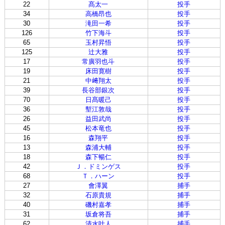
22
髙太一
投手
34
高橋昂也
投手
30
滝田一希
投手
126
竹下海斗
投手
65
玉村昇悟
投手
125
辻大雅
投手
17
常廣羽也斗
投手
19
床田寛樹
投手
21
中﨑翔太
投手
39
長谷部銀次
投手
70
日髙暖己
投手
36
塹江敦哉
投手
26
益田武尚
投手
45
松本竜也
投手
16
森翔平
投手
13
森浦大輔
投手
18
森下暢仁
投手
42
Ｊ．ドミンゲス
投手
68
Ｔ．ハーン
投手
27
會澤翼
捕手
32
石原貴規
捕手
40
磯村嘉孝
捕手
31
坂倉将吾
捕手
62
清水叶人
捕手