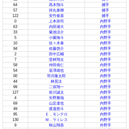
64
髙木翔斗
捕手
57
持丸泰輝
捕手
122
安竹俊喜
捕手
0
上本崇司
内野手
63
内田湘大
内野手
33
菊池涼介
内野手
5
小園海斗
内野手
10
佐々木泰
内野手
94
佐藤啓介
内野手
2
田中広輔
内野手
7
堂林翔太
内野手
58
仲田侑仁
内野手
54
韮澤雄也
内野手
00
羽月隆太郎
内野手
44
林晃汰
内野手
99
二俣翔一
内野手
127
前川誠太
内野手
4
矢野雅哉
内野手
69
山足達也
内野手
49
渡邉悠斗
内野手
95
Ｅ．モンテロ
内野手
130
Ｍ．ラミレス
内野手
9
秋山翔吾
外野手