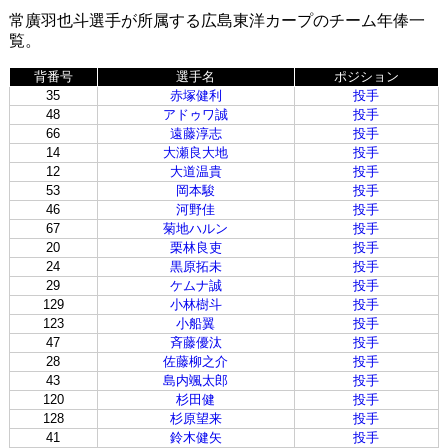
常廣羽也斗選手が所属する広島東洋カープのチーム年俸一
覧。
背番号
選手名
ポジション
35
赤塚健利
投手
48
アドゥワ誠
投手
66
遠藤淳志
投手
14
大瀬良大地
投手
12
大道温貴
投手
53
岡本駿
投手
46
河野佳
投手
67
菊地ハルン
投手
20
栗林良吏
投手
24
黒原拓未
投手
29
ケムナ誠
投手
129
小林樹斗
投手
123
小船翼
投手
47
斉藤優汰
投手
28
佐藤柳之介
投手
43
島内颯太郎
投手
120
杉田健
投手
128
杉原望来
投手
41
鈴木健矢
投手