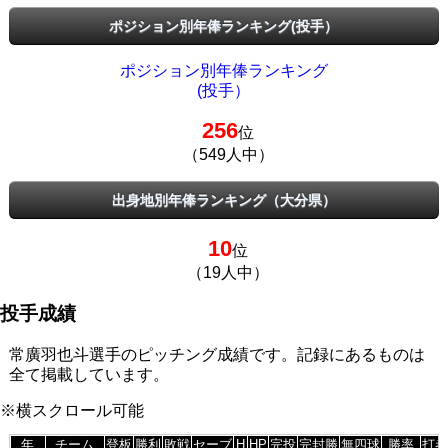
ポジション別年俸ランキング(投手）
ポジション別年俸ランキング
(投手）
256
位
（549人中）
出身地別年俸ランキング（大分県）
10
位
（19人中）
投手成績
常廣羽也斗選手のピッチング成績です。記録にあるものは
全て掲載しています。
※横スクロール可能
年
チーム
登板
勝利
敗戦
セーブ
H
HP
完投
完封勝
無四球
勝率
打者