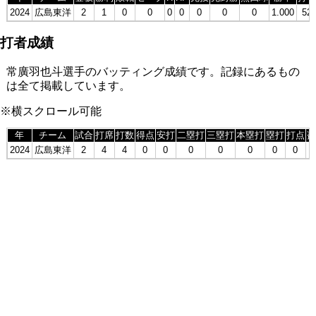
2024
広島東洋
2
1
0
0
0
0
0
0
0
1.000
52
打者成績
常廣羽也斗選手のバッティング成績です。記録にあるもの
は全て掲載しています。
※横スクロール可能
年
チーム
試合
打席
打数
得点
安打
二塁打
三塁打
本塁打
塁打
打点
盗
2024
広島東洋
2
4
4
0
0
0
0
0
0
0