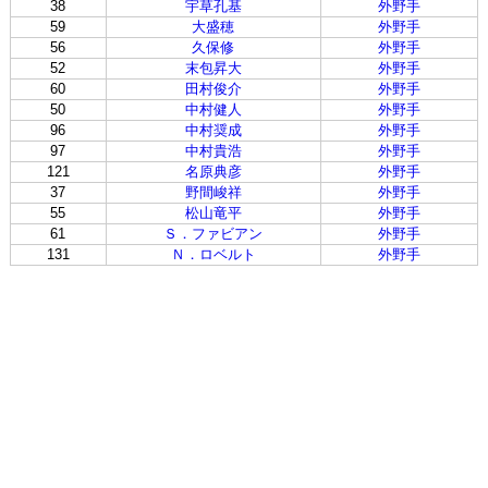
38
宇草孔基
外野手
59
大盛穂
外野手
56
久保修
外野手
52
末包昇大
外野手
60
田村俊介
外野手
50
中村健人
外野手
96
中村奨成
外野手
97
中村貴浩
外野手
121
名原典彦
外野手
37
野間峻祥
外野手
55
松山竜平
外野手
61
Ｓ．ファビアン
外野手
131
Ｎ．ロベルト
外野手