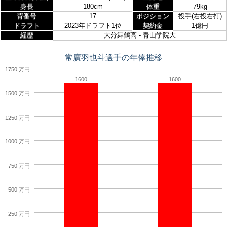
身長
180cm
体重
79kg
背番号
17
ポジション
投手(右投右打)
ドラフト
2023年ドラフト1位
契約金
1億円
経歴
大分舞鶴高 - 青山学院大
常廣羽也斗選手の年俸推移
1750 万円
1600
1600
1500 万円
1250 万円
1000 万円
750 万円
500 万円
250 万円