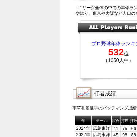
Ｊ1リーグ全体の中での年俸ラ
やはり、東京や大阪など人口の
プロ野球年俸ランキ
532
位
（1050人中）
打者成績
宇草孔基選手のバッティング成績
年
チーム
試合
打席
打
2024年
広島東洋
41
75
66
2022年
広島東洋
45
98
88