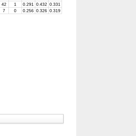
42
1
0.291
0.432
0.331
7
0
0.256
0.326
0.319