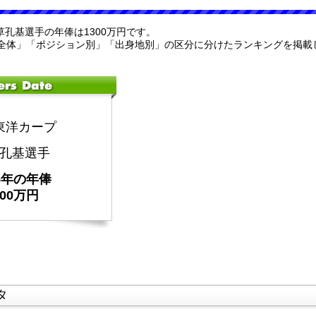
宇草孔基選手の年俸は1300万円です。
全体」「ポジション別」「出身地別」の区分に分けたランキングを掲載
東洋カープ
孔基選手
25年の年俸
300万円
タ