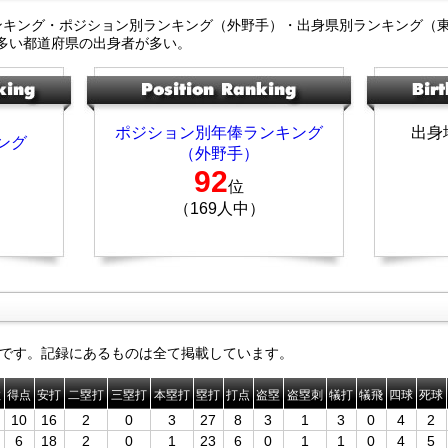
ンキング・ポジション別ランキング（外野手）・出身県別ランキング（
多い都道府県の出身者が多い。
ポジション別年俸ランキング
出身
ング
（外野手）
92
位
（169人中）
です。記録にあるものは全て掲載しています。
数
得点
安打
二塁打
三塁打
本塁打
塁打
打点
盗塁
盗塁刺
犠打
犠飛
四球
死球
10
16
2
0
3
27
8
3
1
3
0
4
2
6
18
2
0
1
23
6
0
1
1
0
4
5