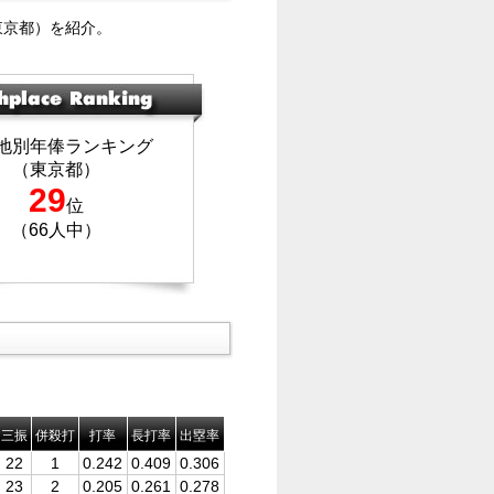
東京都）を紹介。
地別年俸ランキング
（東京都）
29
位
（66人中）
三振
併殺打
打率
長打率
出塁率
22
1
0.242
0.409
0.306
23
2
0.205
0.261
0.278