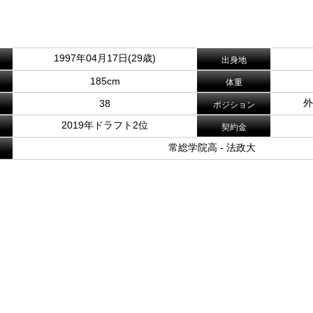
。
1997年04月17日(29歳)
出身地
185cm
体重
外
38
ポジション
2019年ドラフト2位
契約金
常総学院高 - 法政大