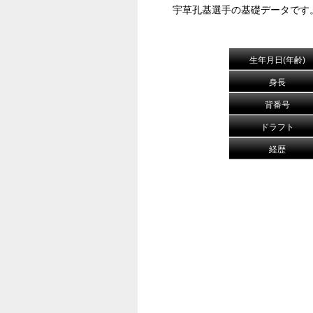
宇草孔基選手の基礎データです
生年月日(年齢)
身長
背番号
ドラフト
経歴