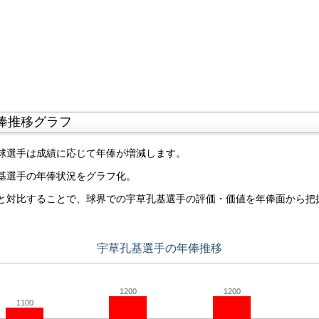
俸推移グラフ
球選手は成績に応じて年俸が増減します。
基選手の年俸状況をグラフ化。
と対比することで、球界での宇草孔基選手の評価・価値を年俸面から把
宇草孔基選手の年俸推移
1200
1200
1100