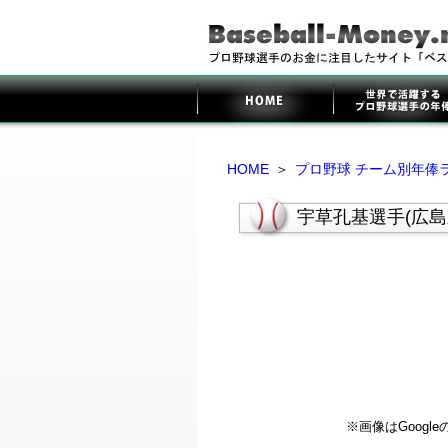
HOME
＞
プロ野球 チーム別年俸
宇草孔基選手(広
※画像はGoog