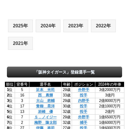
2025年
2024年
2023年
2022年
2021年
「阪神タイガース」登録選手一覧
順位
背番号
選手名
年齢
ポジション
2024年の年俸
1
位
5
近本 光司
29歳
外野手
3億2000万円
2
位
16
西 勇輝
33歳
投手
3億円
3
位
3
大山 悠輔
29歳
内野手
2億8000万円
4
位
17
青柳 晃洋
30歳
投手
2億1000万円
5
位
13
岩崎 優
32歳
投手
2億円
6
位
7
Ｓ．ノイジー
29歳
外野手
1億6500万円
7
位
2
梅野 隆太郎
32歳
捕手
1億6000万円
8
位
27
伊藤 将司
27歳
投手
1億6000万円