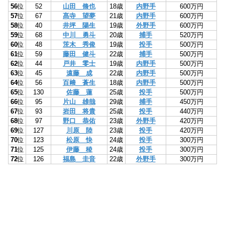
56
位
52
山田 脩也
18歳
内野手
600万円
57
位
67
髙寺 望夢
21歳
内野手
600万円
58
位
40
井坪 陽生
19歳
外野手
600万円
59
位
68
中川 勇斗
20歳
捕手
520万円
60
位
48
茨木 秀俊
19歳
投手
500万円
61
位
59
藤田 健斗
22歳
捕手
500万円
62
位
44
戸井 零士
19歳
内野手
500万円
63
位
45
遠藤 成
22歳
内野手
500万円
64
位
56
百﨑 蒼生
18歳
内野手
500万円
65
位
130
佐藤 蓮
25歳
投手
500万円
66
位
95
片山 雄哉
29歳
捕手
450万円
67
位
93
岩田 将貴
25歳
投手
440万円
68
位
97
野口 恭佑
23歳
外野手
420万円
69
位
127
川原 陸
23歳
投手
420万円
70
位
123
松原 快
24歳
投手
300万円
71
位
125
伊藤 稜
24歳
投手
300万円
72
位
126
福島 圭音
22歳
外野手
300万円