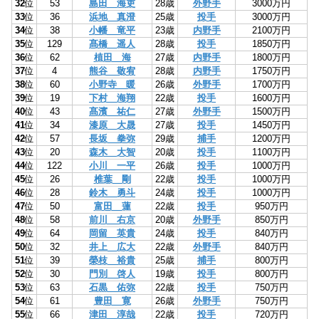
32
位
53
島田 海吏
28歳
外野手
3000万円
33
位
36
浜地 真澄
25歳
投手
3000万円
34
位
38
小幡 竜平
23歳
内野手
2100万円
35
位
129
髙橋 遥人
28歳
投手
1850万円
36
位
62
植田 海
27歳
内野手
1800万円
37
位
4
熊谷 敬宥
28歳
内野手
1750万円
38
位
60
小野寺 暖
26歳
外野手
1700万円
39
位
19
下村 海翔
22歳
投手
1600万円
40
位
43
髙濱 祐仁
27歳
外野手
1500万円
41
位
34
漆原 大晟
27歳
投手
1450万円
42
位
57
長坂 拳弥
29歳
捕手
1200万円
43
位
20
森木 大智
20歳
投手
1100万円
44
位
122
小川 一平
26歳
投手
1000万円
45
位
26
椎葉 剛
22歳
投手
1000万円
46
位
28
鈴木 勇斗
24歳
投手
1000万円
47
位
50
富田 蓮
22歳
投手
950万円
48
位
58
前川 右京
20歳
外野手
850万円
49
位
64
岡留 英貴
24歳
投手
840万円
50
位
32
井上 広大
22歳
外野手
840万円
51
位
39
榮枝 裕貴
25歳
捕手
800万円
52
位
30
門別 啓人
19歳
投手
800万円
53
位
63
石黒 佑弥
22歳
投手
750万円
54
位
61
豊田 寛
26歳
外野手
750万円
55
位
66
津田 淳哉
22歳
投手
720万円