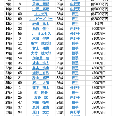
9
位
8
佐藤 輝明
25歳
内野手
1億5000万円
10
位
51
中野 拓夢
27歳
内野手
1億5000万円
11
位
00
Ｊ．ゲラ
28歳
投手
1億4700万円
12
位
99
Ｊ．ビーズリー
28歳
投手
1億2000万円
13
位
14
岩貞 祐太
32歳
投手
1億円
14
位
33
糸原 健斗
31歳
内野手
8000万円
15
位
55
Ｊ．ミエセス
28歳
外野手
7500万円
16
位
0
木浪 聖也
29歳
内野手
7100万円
17
位
12
坂本 誠志郎
30歳
捕手
7000万円
18
位
41
村上 頌樹
25歳
投手
6700万円
19
位
49
大竹 耕太郎
28歳
投手
6700万円
20
位
54
加治屋 蓮
32歳
投手
6000万円
21
位
35
才木 浩人
25歳
投手
5000万円
22
位
46
島本 浩也
31歳
投手
4800万円
23
位
65
湯浅 京己
24歳
投手
4700万円
24
位
21
秋山 拓巳
32歳
投手
4400万円
25
位
69
石井 大智
26歳
投手
4000万円
26
位
1
森下 翔太
23歳
外野手
3800万円
27
位
15
西 純矢
22歳
投手
3800万円
28
位
25
渡邉 諒
28歳
内野手
3750万円
29
位
47
桐敷 拓馬
24歳
投手
3300万円
30
位
37
及川 雅貴
22歳
投手
3200万円
31
位
94
原口 文仁
32歳
内野手
3100万円