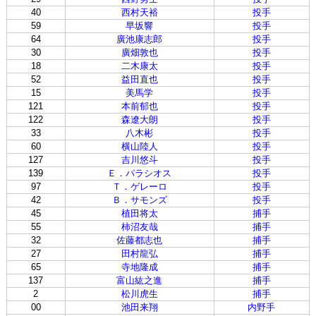
40
西村天裕
投手
59
早坂響
投手
64
廣池康志郎
投手
30
廣畑敦也
投手
18
二木康太
投手
52
益田直也
投手
15
美馬学
投手
121
本前郁也
投手
122
森遼大朗
投手
33
八木彬
投手
60
横山陸人
投手
127
吉川悠斗
投手
139
Ｅ．パラシオス
投手
97
Ｔ．ゲレーロ
投手
42
Ｂ．サモンズ
投手
45
植田将太
捕手
55
柿沼友哉
捕手
32
佐藤都志也
捕手
27
田村龍弘
捕手
65
寺地隆成
捕手
137
富山紘之進
捕手
2
松川虎生
捕手
00
池田来翔
内野手