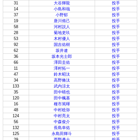
31
大谷輝龍
投手
14
小島和哉
投手
37
小野郁
投手
19
唐川侑己
投手
58
河村説人
投手
28
菊地吏玖
投手
53
木村優人
投手
92
国吉佑樹
投手
62
坂井遼
投手
36
坂本光士郎
投手
66
澤田圭佑
投手
11
澤村拓一
投手
47
鈴木昭汰
投手
34
高野脩汰
投手
133
武内涼太
投手
35
田中晴也
投手
120
田中楓基
投手
16
種市篤暉
投手
48
中村稔弥
投手
124
中村亮太
投手
56
中森俊介
投手
132
長島幸佑
投手
125
永島田輝斗
投手
29
西野勇士
投手