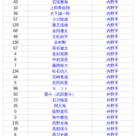
43
石垣雅海
内野手
10
上田希由翔
内野手
39
大下誠一郎
内野手
57
小川龍成
内野手
129
勝又琉偉
内野手
68
金田優太
内野手
49
立松由宇
内野手
130
谷村剛
内野手
67
茶谷健太
内野手
4
友杉篤輝
内野手
8
中村奨吾
内野手
7
藤岡裕大
内野手
134
松石信八
内野手
44
宮崎竜成
内野手
5
安田尚憲
内野手
99
Ｎ．ソト
内野手
50
愛斗（武田愛斗）
外野手
23
石川慎吾
外野手
25
岡大海
外野手
0
荻野貴司
外野手
3
角中勝也
外野手
135
髙野光海
外野手
38
髙部瑛斗
外野手
6
西川史礁
外野手