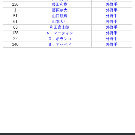
136
藤田和樹
外野手
1
藤原恭大
外野手
51
山口航輝
外野手
61
山本大斗
外野手
63
和田康士朗
外野手
138
Ａ．マーティン
外野手
22
Ｇ．ポランコ
外野手
140
Ｓ．アセベド
外野手