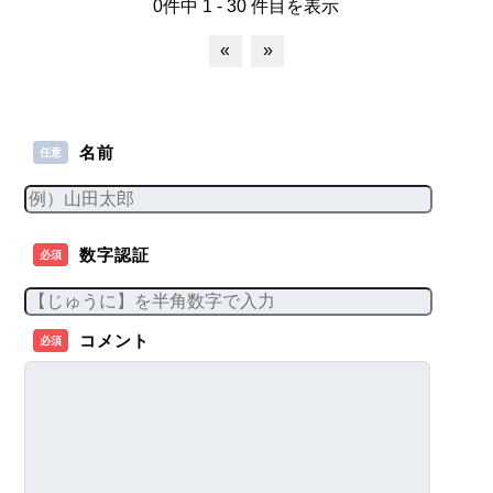
0件中 1 - 30 件目を表示
«
»
名前
任意
数字認証
必須
コメント
必須