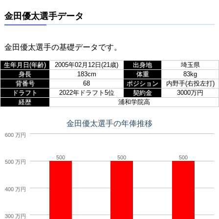
金田優太選手データ
金田優太選手の基礎データです。
生年月日(年齢)
2005年02月12日(21歳)
出身地
埼玉県
身長
183cm
体重
83kg
背番号
68
ポジション
内野手(右投左打)
ドラフト
2022年ドラフト5位
契約金
3000万円
経歴
浦和学院高
金田優太選手の年俸推移
600 万円
500
500
500
500 万円
400 万円
300 万円