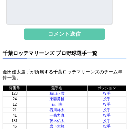
千葉ロッテマリーンズ プロ野球選手一覧
金田優太選手が所属する千葉ロッテマリーンズのチーム年
俸一覧。
背番号
選手名
ポジション
123
秋山正雲
投手
24
東妻勇輔
投手
12
石川歩
投手
21
石川柊太
投手
41
一條力真
投手
131
茨木佑太
投手
46
岩下大輝
投手