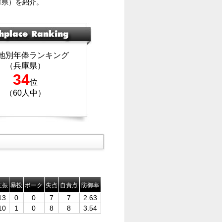
庫県）を紹介。
地別年俸ランキング
（兵庫県）
34
位
（60人中）
三振
暴投
ボーク
失点
自責点
防御率
13
0
0
7
7
2.63
10
1
0
8
8
3.54