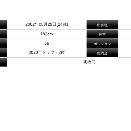
。
2002年05月29日(24歳)
出身地
182cm
体重
56
ポジション
2020年ドラフト2位
契約金
明石商