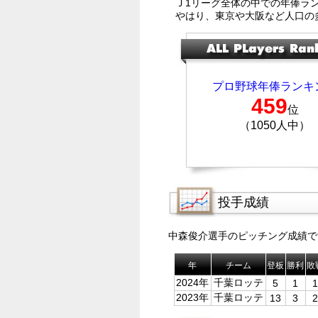
Ｊ1リーグ全体の中での年俸ラ
やはり、東京や大阪など人口の
プロ野球年俸ランキ
459
位
（1050人中）
投手成績
中森俊介選手のピッチング成績で
年
チーム
登板
勝利
敗
2024年
千葉ロッテ
5
1
1
2023年
千葉ロッテ
13
3
2