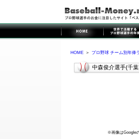
HOME
＞
プロ野球 チーム別年俸
中森俊介選手(千
※画像はGoog