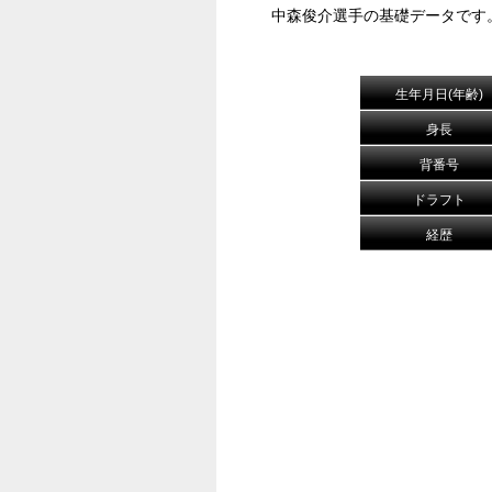
中森俊介選手の基礎データです
生年月日(年齢)
身長
背番号
ドラフト
経歴