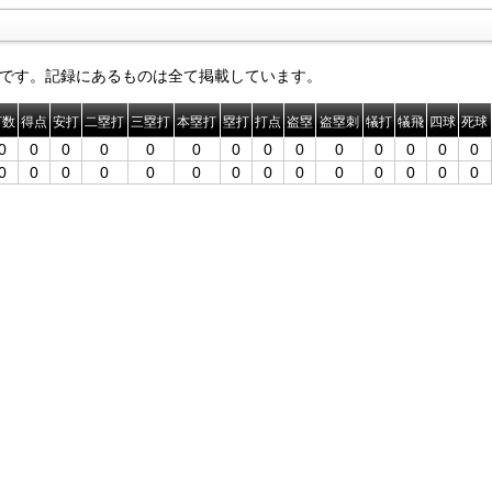
です。記録にあるものは全て掲載しています。
打数
得点
安打
二塁打
三塁打
本塁打
塁打
打点
盗塁
盗塁刺
犠打
犠飛
四球
死球
0
0
0
0
0
0
0
0
0
0
0
0
0
0
0
0
0
0
0
0
0
0
0
0
0
0
0
0