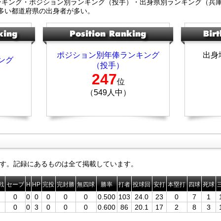
ンキング・ポジション別ランキング（投手）・出身県別ランキング（兵
多い都道府県の出身者が多い。
ポジション別年俸ランキング
出身
ング
（投手）
247
位
（549人中）
す。記録にあるものは全て掲載しています。
戦
セーブ
H
HP
完投
完封勝
無四球
勝率
打者
投球回
安打
本塁打
四球
死球
0
0
0
0
0
0
0.500
103
24.0
23
0
7
1
0
0
3
0
0
0
0.600
86
20.1
17
2
8
3