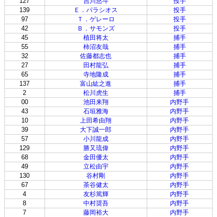
127
吉川悠斗
投手
139
Ｅ．パラシオス
投手
97
Ｔ．ゲレーロ
投手
42
Ｂ．サモンズ
投手
45
植田将太
捕手
55
柿沼友哉
捕手
32
佐藤都志也
捕手
27
田村龍弘
捕手
65
寺地隆成
捕手
137
富山紘之進
捕手
2
松川虎生
捕手
00
池田来翔
内野手
43
石垣雅海
内野手
10
上田希由翔
内野手
39
大下誠一郎
内野手
57
小川龍成
内野手
129
勝又琉偉
内野手
68
金田優太
内野手
49
立松由宇
内野手
130
谷村剛
内野手
67
茶谷健太
内野手
4
友杉篤輝
内野手
8
中村奨吾
内野手
7
藤岡裕大
内野手