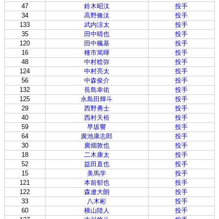
47
鈴木昭汰
投手
34
高野脩汰
投手
133
武内涼太
投手
35
田中晴也
投手
120
田中楓基
投手
16
種市篤暉
投手
48
中村稔弥
投手
124
中村亮太
投手
56
中森俊介
投手
132
長島幸佑
投手
125
永島田輝斗
投手
29
西野勇士
投手
40
西村天裕
投手
59
早坂響
投手
64
廣池康志郎
投手
30
廣畑敦也
投手
18
二木康太
投手
52
益田直也
投手
15
美馬学
投手
121
本前郁也
投手
122
森遼大朗
投手
33
八木彬
投手
60
横山陸人
投手