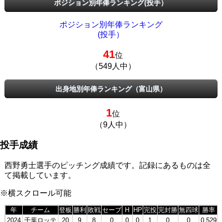
ポジション別年俸ランキング(投手）
ポジション別年俸ランキング
(投手）
41
位
（549人中）
出身地別年俸ランキング（富山県）
1
位
（9人中）
投手成績
西野勇士選手のピッチング成績です。記録にあるものは全
て掲載しています。
※横スクロール可能
年
チーム
登板
勝利
敗戦
セーブ
H
HP
完投
完封勝
無四球
勝率
2024
千葉ロッテ
20
9
8
0
0
0
1
0
0
0.529