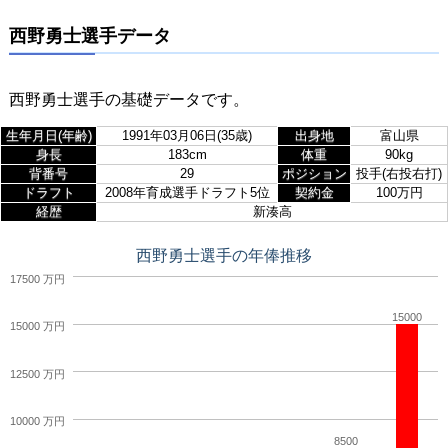
西野勇士選手データ
西野勇士選手の基礎データです。
生年月日(年齢)
1991年03月06日(35歳)
出身地
富山県
身長
183cm
体重
90kg
背番号
29
ポジション
投手(右投右打)
ドラフト
2008年育成選手ドラフト5位
契約金
100万円
経歴
新湊高
西野勇士選手の年俸推移
17500 万円
15000
15000 万円
12500 万円
10000 万円
8500