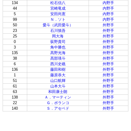
134
松石信八
内野手
44
宮崎竜成
内野手
5
安田尚憲
内野手
99
Ｎ．ソト
内野手
50
愛斗（武田愛斗）
外野手
23
石川慎吾
外野手
25
岡大海
外野手
0
荻野貴司
外野手
3
角中勝也
外野手
135
髙野光海
外野手
38
髙部瑛斗
外野手
6
西川史礁
外野手
136
藤田和樹
外野手
1
藤原恭大
外野手
51
山口航輝
外野手
61
山本大斗
外野手
63
和田康士朗
外野手
138
Ａ．マーティン
外野手
22
Ｇ．ポランコ
外野手
140
Ｓ．アセベド
外野手