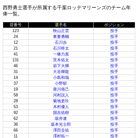
西野勇士選手が所属する千葉ロッテマリーンズのチーム年
俸一覧。
背番号
選手名
ポジション
123
秋山正雲
投手
24
東妻勇輔
投手
12
石川歩
投手
21
石川柊太
投手
41
一條力真
投手
131
茨木佑太
投手
46
岩下大輝
投手
31
大谷輝龍
投手
14
小島和哉
投手
37
小野郁
投手
19
唐川侑己
投手
58
河村説人
投手
28
菊地吏玖
投手
53
木村優人
投手
92
国吉佑樹
投手
62
坂井遼
投手
36
坂本光士郎
投手
66
澤田圭佑
投手
11
澤村拓一
投手