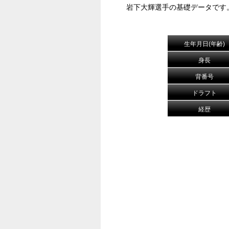
岩下大輝選手の基礎データです
生年月日(年齢)
身長
背番号
ドラフト
経歴