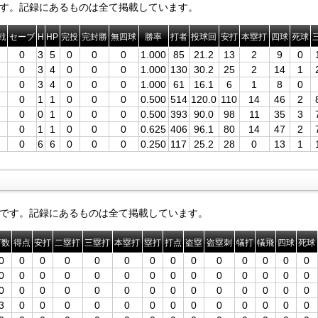
す。記録にあるものは全て掲載しています。
戦
セーブ
H
HP
完投
完封勝
無四球
勝率
打者
投球回
安打
本塁打
四球
死球
0
3
5
0
0
0
1.000
85
21.2
13
2
9
0
0
3
4
0
0
0
1.000
130
30.2
25
2
14
1
0
3
4
0
0
0
1.000
61
16.1
6
1
8
0
0
1
1
0
0
0
0.500
514
120.0
110
14
46
2
0
0
1
0
0
0
0.500
393
90.0
98
11
35
3
0
1
1
0
0
0
0.625
406
96.1
80
14
47
2
0
6
6
0
0
0
0.250
117
25.2
28
0
13
1
です。記録にあるものは全て掲載しています。
打数
得点
安打
二塁打
三塁打
本塁打
塁打
打点
盗塁
盗塁刺
犠打
犠飛
四球
死球
0
0
0
0
0
0
0
0
0
0
0
0
0
0
0
0
0
0
0
0
0
0
0
0
0
0
0
0
0
0
0
0
0
0
0
0
0
0
0
0
0
0
3
0
0
0
0
0
0
0
0
0
0
0
0
0