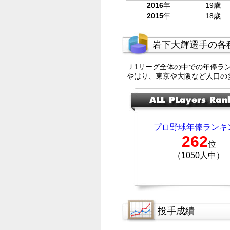
2016
年
19歳
2015
年
18歳
岩下大輝選手の各
Ｊ1リーグ全体の中での年俸ラ
やはり、東京や大阪など人口の
プロ野球年俸ランキ
262
位
（1050人中）
投手成績