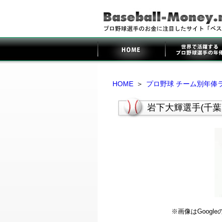
HOME
＞
プロ野球 チーム別年俸
岩下大輝選手(千
※画像はGoog