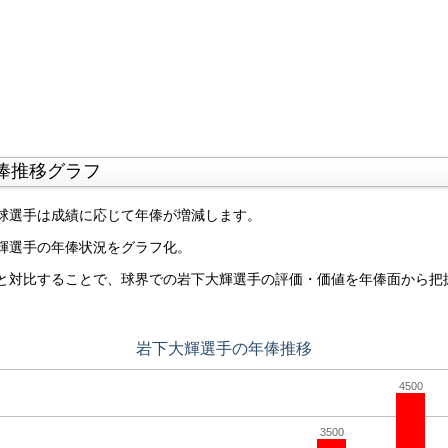
俸推移グラフ
球選手は成績に応じて年俸が増減します。
輝選手の年俸状況をグラフ化。
と対比することで、球界での岩下大輝選手の評価・価値を年俸面から把
岩下大輝選手の年俸推移
4500
3500