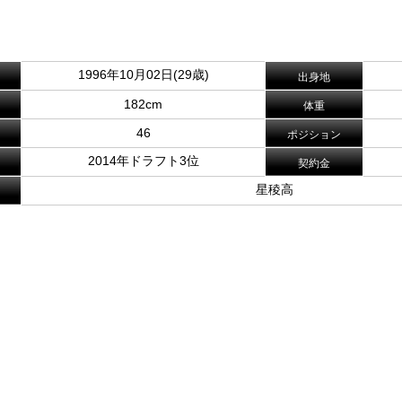
。
1996年10月02日(29歳)
出身地
182cm
体重
46
ポジション
2014年ドラフト3位
契約金
星稜高