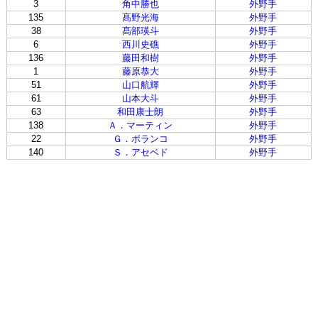
3
角中勝也
外野手
135
髙野光海
外野手
38
髙部瑛斗
外野手
6
西川史礁
外野手
136
藤田和樹
外野手
1
藤原恭大
外野手
51
山口航輝
外野手
61
山本大斗
外野手
63
和田康士朗
外野手
138
Ａ．マーティン
外野手
22
Ｇ．ポランコ
外野手
140
Ｓ．アセベド
外野手