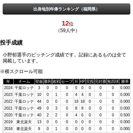
出身地別年俸ランキング（福岡県）
12
位
（59人中）
投手成績
小野郁選手のピッチング成績です。記録にあるものは全て
掲載しています。
※横スクロール可能
年
チーム
登板
勝利
敗戦
セーブ
H
HP
完投
完封勝
無四球
勝率
2024
千葉ロッテ
3
0
0
0
0
0
0
0
0
0.000
2023
千葉ロッテ
10
0
1
0
4
4
0
0
0
0.000
2022
千葉ロッテ
44
0
0
0
18
18
0
0
0
0.000
2021
千葉ロッテ
49
0
3
0
8
8
0
0
0
0.000
2020
千葉ロッテ
40
2
2
0
4
6
0
0
0
0.500
2019
東北楽天
13
0
0
0
0
0
0
0
0
0.000
2018
東北楽天
9
0
1
0
0
0
0
0
0
0.000