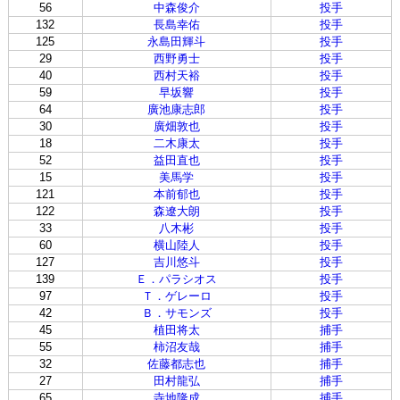
56
中森俊介
投手
132
長島幸佑
投手
125
永島田輝斗
投手
29
西野勇士
投手
40
西村天裕
投手
59
早坂響
投手
64
廣池康志郎
投手
30
廣畑敦也
投手
18
二木康太
投手
52
益田直也
投手
15
美馬学
投手
121
本前郁也
投手
122
森遼大朗
投手
33
八木彬
投手
60
横山陸人
投手
127
吉川悠斗
投手
139
Ｅ．パラシオス
投手
97
Ｔ．ゲレーロ
投手
42
Ｂ．サモンズ
投手
45
植田将太
捕手
55
柿沼友哉
捕手
32
佐藤都志也
捕手
27
田村龍弘
捕手
65
寺地隆成
捕手