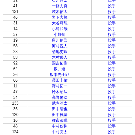
21
石川柊太
投手
41
一條力真
投手
131
茨木佑太
投手
46
岩下大輝
投手
31
大谷輝龍
投手
14
小島和哉
投手
37
小野郁
投手
19
唐川侑己
投手
58
河村説人
投手
28
菊地吏玖
投手
53
木村優人
投手
92
国吉佑樹
投手
62
坂井遼
投手
36
坂本光士郎
投手
66
澤田圭佑
投手
11
澤村拓一
投手
47
鈴木昭汰
投手
34
高野脩汰
投手
133
武内涼太
投手
35
田中晴也
投手
120
田中楓基
投手
16
種市篤暉
投手
48
中村稔弥
投手
124
中村亮太
投手