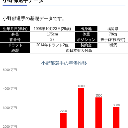
小野郁選手データ
小野郁選手の基礎データです。
生年月日(年齢)
1996年10月23日(29歳)
出身地
福岡県
身長
175cm
体重
78kg
背番号
37
ポジション
投手(右投右打)
ドラフト
2014年ドラフト2位
契約金
1億円
経歴
西日本短大付高
小野郁選手の年俸推移
5000 万円
4000
4000 万円
3500
3000
3000 万円
2700
2000 万円