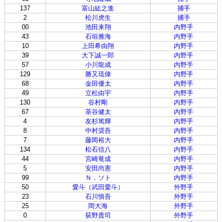
137
富山紘之進
捕手
2
松川虎生
捕手
00
池田来翔
内野手
43
石垣雅海
内野手
10
上田希由翔
内野手
39
大下誠一郎
内野手
57
小川龍成
内野手
129
勝又琉偉
内野手
68
金田優太
内野手
49
立松由宇
内野手
130
谷村剛
内野手
67
茶谷健太
内野手
4
友杉篤輝
内野手
8
中村奨吾
内野手
7
藤岡裕大
内野手
134
松石信八
内野手
44
宮崎竜成
内野手
5
安田尚憲
内野手
99
Ｎ．ソト
内野手
50
愛斗（武田愛斗）
外野手
23
石川慎吾
外野手
25
岡大海
外野手
0
荻野貴司
外野手